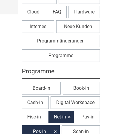
Cloud
FAQ
Hardware
Internes
Neue Kunden
Programmänderungen
Programme
Programme
Board-in
Book-in
Cash-in
Digital Workspace
Fisc-in
Net-in
Pay-in
Pos-in
Scan-in