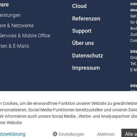
are
Inte
Cloud
eine
leistungen
Sei
Referenzen
für
re & Netzwerke
Buc
Support
Zud
Services & Mobile Office
Com
Über uns
ten & E-Mails
Int
Datenschutz
Gru
Tel
Impressum
E-M
Int
Eif
Tel
 Cookies, um die einwandfreie Funktion unserer Website zu gewährleiste
E-M
rsonalisieren, Social Media-Funktionen bereitzustellen und unseren Dat
Wir informieren auch unsere Social Media-, Werbe- und Analysepartner übe
Bür
rer Website.
Mo 
Uhr
tzerklärung
Alle 
Einstellungen
Ablehnen