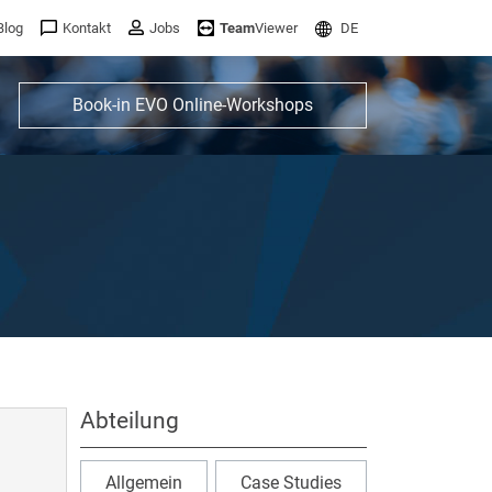
Blog
Kontakt
Jobs
Team
Viewer
DE
Book-in EVO Online-Workshops
Abteilung
Allgemein
Case Studies