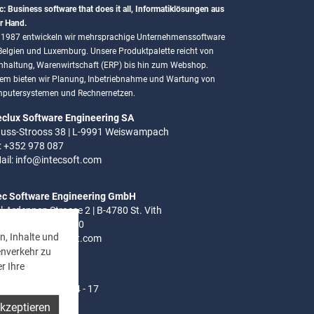
c: Business software that does it all, Informatiklösungen aus
r Hand.
t 1987 entwickeln wir mehrsprachige Unternehmenssoftware
 Belgien und Luxemburg. Unsere Produktpalette reicht von
hhaltung, Warenwirtschaft (ERP) bis hin zum Webshop.
em bieten wir Planung, Inbetriebnahme und Wartung von
putersystemen und Rechnernetzen.
eclux Software Engineering SA
uss-Strooss 38 | L-9991 Weiswampach
.: +352 978 087
ail:
info@intecsoft.com
ec Software Engineering GmbH
el-Ardennen Strasse 2 | B-4780 St. Vith
.: +32 (0)80 280 080
n, Inhalte und
ail:
info@intecsoft.com
enverkehr zu
r Ihre
ozeiten:
- Do: 8 - 12 Uhr | 14 - 17
akzeptieren