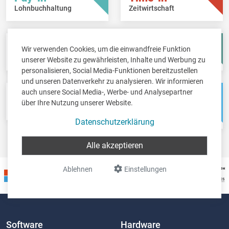
Lohnbuchhaltung
Zeitwirtschaft
Fisc-in
Account-in
Wir verwenden Cookies, um die einwandfreie Funktion
Steuererklärungen
Jahresabschlüsse
unserer Website zu gewährleisten, Inhalte und Werbung zu
personalisieren, Social Media-Funktionen bereitzustellen
und unseren Datenverkehr zu analysieren. Wir informieren
auch unsere Social Media-, Werbe- und Analysepartner
Pos-in
Net-in
über Ihre Nutzung unserer Website.
Kassensystem
Webshops &
Weblösungen
Datenschutzerklärung
Alle akzeptieren
Ablehnen
Einstellungen
Software
Hardware