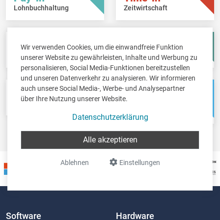
Lohnbuchhaltung
Zeitwirtschaft
Fisc-in
Account-in
Wir verwenden Cookies, um die einwandfreie Funktion
Steuererklärungen
Jahresabschlüsse
unserer Website zu gewährleisten, Inhalte und Werbung zu
personalisieren, Social Media-Funktionen bereitzustellen
und unseren Datenverkehr zu analysieren. Wir informieren
auch unsere Social Media-, Werbe- und Analysepartner
Pos-in
Net-in
über Ihre Nutzung unserer Website.
Kassensystem
Webshops &
Weblösungen
Datenschutzerklärung
Alle akzeptieren
Ablehnen
Einstellungen
Software
Hardware