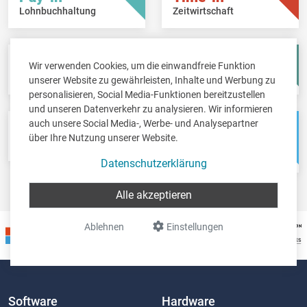
Lohnbuchhaltung
Zeitwirtschaft
Fisc-in
Account-in
Wir verwenden Cookies, um die einwandfreie Funktion
Steuererklärungen
Jahresabschlüsse
unserer Website zu gewährleisten, Inhalte und Werbung zu
personalisieren, Social Media-Funktionen bereitzustellen
und unseren Datenverkehr zu analysieren. Wir informieren
auch unsere Social Media-, Werbe- und Analysepartner
Pos-in
Net-in
über Ihre Nutzung unserer Website.
Kassensystem
Webshops &
Weblösungen
Datenschutzerklärung
Alle akzeptieren
Ablehnen
Einstellungen
Software
Hardware