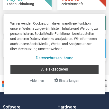
Lohnbuchhaltung
Zeitwirtschaft
Fisc-in
Account-in
Wir verwenden Cookies, um die einwandfreie Funktion
Steuererklärungen
Jahresabschlüsse
unserer Website zu gewährleisten, Inhalte und Werbung zu
personalisieren, Social Media-Funktionen bereitzustellen
und unseren Datenverkehr zu analysieren. Wir informieren
auch unsere Social Media-, Werbe- und Analysepartner
Pos-in
Net-in
über Ihre Nutzung unserer Website.
Kassensystem
Webshops &
Weblösungen
Datenschutzerklärung
Alle akzeptieren
Ablehnen
Einstellungen
Software
Hardware