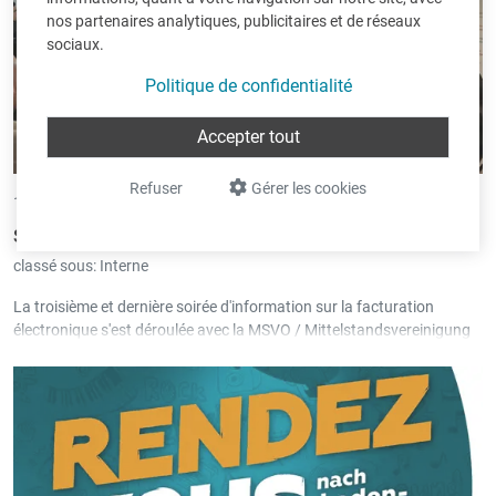
nos partenaires analytiques, publicitaires et de réseaux
sociaux.
Politique de confidentialité
Accepter tout
Refuser
Gérer les cookies
19/11/2025 •
par Andreas Classen
Soirées d’information Peppol en novembre 2025
classé sous:
Interne
La troisième et dernière soirée d'information sur la facturation
électronique s'est déroulée avec la MSVO / Mittelstandsvereinigung
Ostbelgien et l'UCM Province de Liège, la semaine dernière à Eupen,
après deux autres soirées à Malmedy et Saint-Vith également bien
fréquentées.