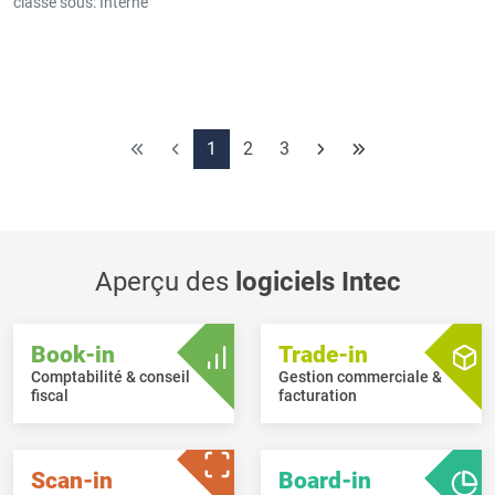
classé sous:
Interne
1
2
3
Aperçu des
logiciels Intec
Book-in
Trade-in
Comptabilité & conseil
Gestion commerciale &
fiscal
facturation
Scan-in
Board-in