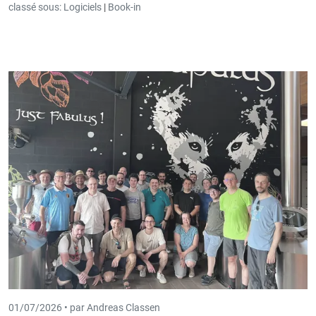
classé sous:
Logiciels
|
Book-in
01/07/2026 •
par Andreas Classen