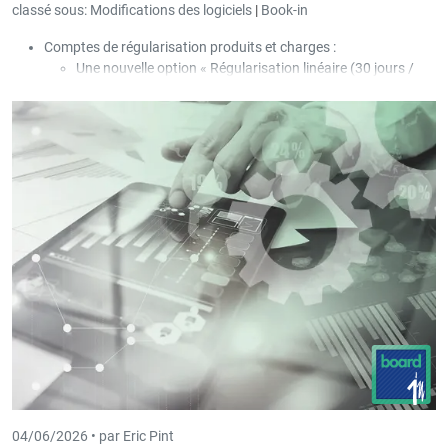
classé sous:
Modifications des logiciels
|
Book-in
Comptes de régularisation produits et charges :
Une nouvelle option « Régularisation linéaire (30 jours /
mois) » a été ajoutée dans les paramètres.
Une nouvelle option « Créer une nouvelle OD par période et
facture » a été ajoutée dans les paramètres.
Dans l’écran des factures d’entrée et de sortie, une
nouvelle impression « Liste simple des régularisations » a
été ajoutée ; la liste s’ouvre lorsque l’option de
régularisation est relancée pour une facture déjà
régularisée.
04/06/2026 •
par Eric Pint