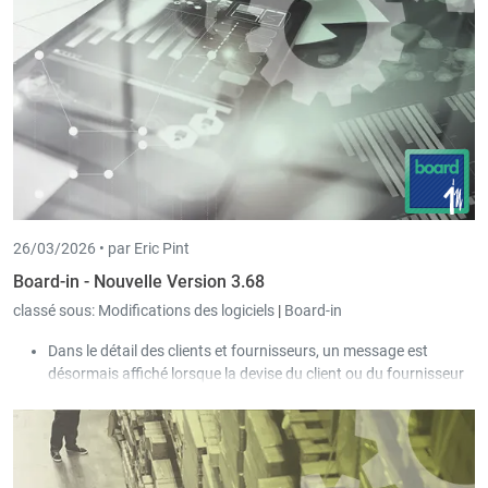
Lors de la création d’une nouvelle écriture, le journal est à
nouveau libéré dès que la nouvelle écriture est enregistrée
par l’utilisateur.
26/03/2026 •
par Eric Pint
Board-in - Nouvelle Version 3.68
classé sous:
Modifications des logiciels
|
Board-in
Dans le détail des clients et fournisseurs, un message est
désormais affiché lorsque la devise du client ou du fournisseur
diffère de celle de la société.