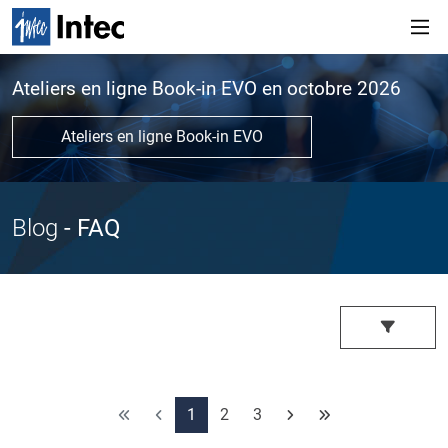
Ateliers en ligne Book-in EVO en octobre 2026
Ateliers en ligne Book-in EVO
Blog
- FAQ
1
2
3