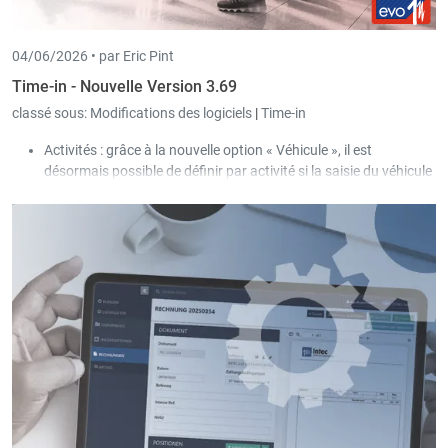
04/06/2026 •
par Eric Pint
Time-in - Nouvelle Version 3.69
classé sous:
Modifications des logiciels
|
Time-in
Activités : grâce à la nouvelle option « Véhicule », il est
désormais possible de définir par activité si la saisie du véhicule
est autorisée ou obligatoire pour l’utilisateur lors de l’encodage
du temps de travail / pointage.