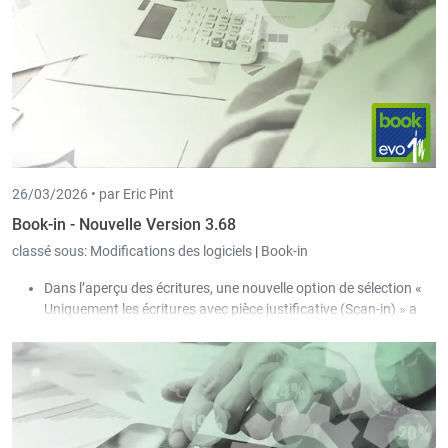
Un nouveau code salaire « Heures refusées maladie »
(HMALNA) peut être dorénavant utilisé dans la saisie
journalière.
26/03/2026 •
par Eric Pint
Book-in - Nouvelle Version 3.68
classé sous:
Modifications des logiciels
|
Book-in
Dans l’aperçu des écritures, une nouvelle option de sélection «
Uniquement les écritures avec pièce justificative (Scan-in) » a
été ajoutée.
Le verrouillage lors de la comptabilisation des journaux a été
assoupli :
Il est désormais possible que plusieurs personnes
modifient simultanément des écritures existantes dans le
même journal.