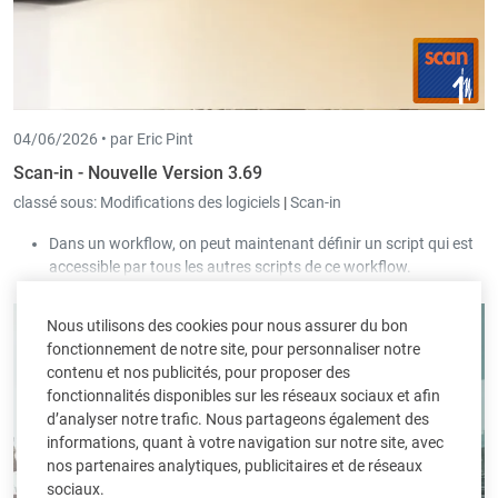
04/06/2026 •
par Eric Pint
Scan-in - Nouvelle Version 3.69
classé sous:
Modifications des logiciels
|
Scan-in
Dans un workflow, on peut maintenant définir un script qui est
accessible par tous les autres scripts de ce workflow.
L'accès aux e-mails et calendriers via « Exchange Web Services »
sera bientôt bloqué par Microsoft.
Nous utilisons des cookies pour nous assurer du bon
Désormais, Scan-in supporte cet accès via « Microsoft Graph
fonctionnement de notre site, pour personnaliser notre
API ».
contenu et nos publicités, pour proposer des
La valeur de la case à cocher « Afficher toutes les sociétés » est
fonctionnalités disponibles sur les réseaux sociaux et afin
sauvegardée pour chaque utilisateur.
d’analyser notre trafic. Nous partageons également des
informations, quant à votre navigation sur notre site, avec
nos partenaires analytiques, publicitaires et de réseaux
sociaux.