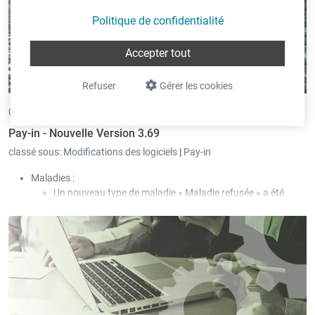
Politique de confidentialité
Accepter tout
Refuser
Gérer les cookies
04/06/2026 •
par Eric Pint
Pay-in - Nouvelle Version 3.69
classé sous:
Modifications des logiciels
|
Pay-in
Maladies :
Un nouveau type de maladie « Maladie refusée » a été
ajouté.
Dans ce cas, afin que l’employeur ne doive rien débourser,
le type de paiement « Indemnisation par la CNS » est
utilisé, même si la CNS ne verse aucune contribution au
salarié.
Ces jours de maladie ne sont pris en compte ni pour le
régime des 77 jours ni pour celui des 546 jours. La maladie
est également déclarée via la DECMAL de la CCSS.