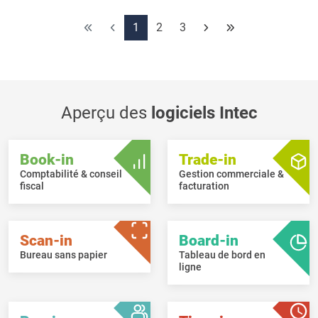
Dans les projets, l’utilisateur ayant créé / modifié en dernier le
projet est enregistré avec la date correspondante.
1
2
3
Sur les appareils mobiles (application Time-in), un filtre global
peut être défini pour les clients, les projets et les activités.
Aperçu des
logiciels Intec
Book-in
Trade-in
Comptabilité & conseil
Gestion commerciale &
fiscal
facturation
Scan-in
Board-in
Bureau sans papier
Tableau de bord en
ligne