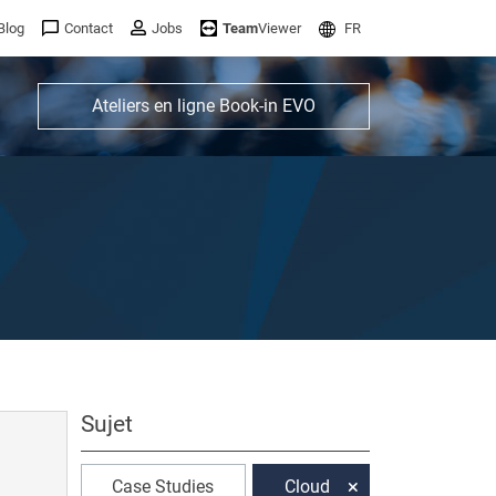
Blog
Contact
Jobs
Team
Viewer
FR
Ateliers en ligne Book-in EVO
Sujet
Case Studies
Cloud