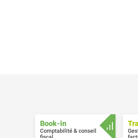
Book-in
Tr
Comptabilité & conseil
Ges
fiscal
fact