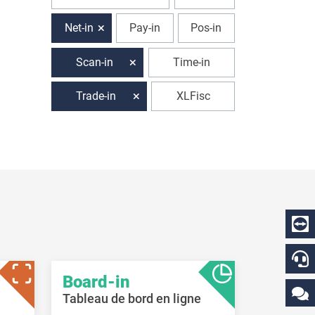
Net-in
Pay-in
Pos-in
Scan-in
Time-in
Trade-in
XLFisc
Board-in
Tableau de bord en ligne