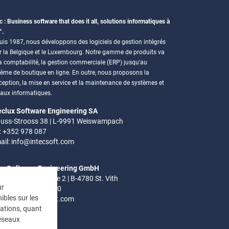
c : Business software that does it all, solutions informatiques à
°.
is 1987, nous développons des logiciels de gestion intégrés
r la Belgique et le Luxembourg. Notre gamme de produits va
a comptabilité, la gestion commerciale (ERP) jusqu'au
tème de boutique en ligne. En outre, nous proposons la
eption, la mise en service et la maintenance de systèmes et
eaux informatiques.
eclux Software Engineering SA
uss-Strooss 38 | L-9991 Weiswampach
.: +352 978 087
ail:
info@intecsoft.com
ec Software Engineering GmbH
el-Ardennen Strasse 2 | B-4780 St. Vith
ur
.: +32 (0)80 280 080
ibles sur les
ail:
info@intecsoft.com
mations, quant
réseaux
res de bureau: