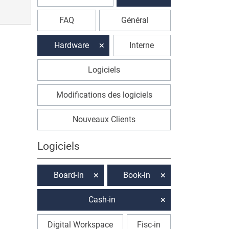
FAQ
Général
Hardware
Interne
Logiciels
Modifications des logiciels
Nouveaux Clients
Logiciels
Board-in
Book-in
Cash-in
Digital Workspace
Fisc-in