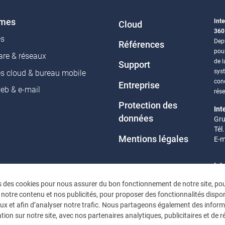
èmes
Inte
Cloud
360
es
Depu
Références
pou
re & réseaux
de l
Support
sys
es cloud & bureau mobile
conc
Entreprise
web & e-mail
rés
Protection des
Int
données
Gru
Tél
Mentions légales
E-m
Int
Eif
s des cookies pour nous assurer du bon fonctionnement de notre site, po
Tél
 notre contenu et nos publicités, pour proposer des fonctionnalités dispon
E-m
ux et afin d’analyser notre trafic. Nous partageons également des infor
tion sur notre site, avec nos partenaires analytiques, publicitaires et de 
Heu