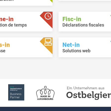
me-in
Fisc-in
tion de temps
Déclarations fiscales
s-in
Net-in
sse
Solutions web