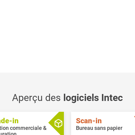
Aperçu des
logiciels Intec
ade-in
Scan-in
tion commerciale &
Bureau sans papier
uration