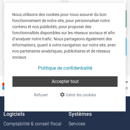
Nous utilisons des cookies pour nous assurer du bon
Fisc-in
Account-in
fonctionnement de notre site, pour personnaliser notre
Déclarations fiscales
Comptes annuels
contenu et nos publicités, pour proposer des
fonctionnalités disponibles sur les réseaux sociaux et afin
d’analyser notre trafic. Nous partageons également des
informations, quant à votre navigation sur notre site, avec
Pos-in
Net-in
nos partenaires analytiques, publicitaires et de réseaux
Caisse
Solutions web
sociaux.
Politique de confidentialité
Accepter tout
Refuser
Gérer les cookies
Logiciels
Systèmes
Comptabilité & conseil fiscal
Services