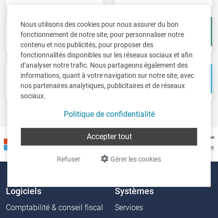
Nous utilisons des cookies pour nous assurer du bon
Fisc-in
Account-in
fonctionnement de notre site, pour personnaliser notre
Déclarations fiscales
Comptes annuels
contenu et nos publicités, pour proposer des
fonctionnalités disponibles sur les réseaux sociaux et afin
d’analyser notre trafic. Nous partageons également des
informations, quant à votre navigation sur notre site, avec
Pos-in
Net-in
nos partenaires analytiques, publicitaires et de réseaux
Caisse
Solutions web
sociaux.
Politique de confidentialité
Accepter tout
Refuser
Gérer les cookies
Logiciels
Systèmes
Comptabilité & conseil fiscal
Services