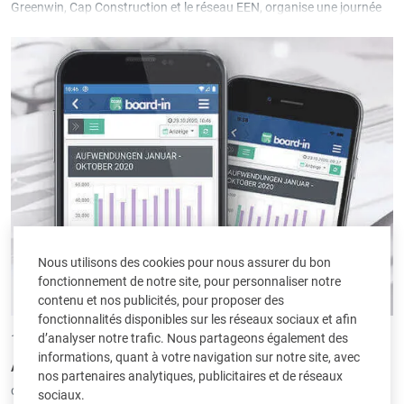
Greenwin, Cap Construction et le réseau EEN, organise une journée
de conférences sur le thème "
Le numérique au service de la
construction durable
" à Bettembourg, au Grand-Duché de
Luxembourg.
Nous utilisons des cookies pour nous assurer du bon
fonctionnement de notre site, pour personnaliser notre
contenu et nos publicités, pour proposer des
fonctionnalités disponibles sur les réseaux sociaux et afin
d’analyser notre trafic. Nous partageons également des
13/01/2021 •
par Andreas Classen
informations, quant à votre navigation sur notre site, avec
Appli Board-in disponible pour android et iOS
nos partenaires analytiques, publicitaires et de réseaux
classé sous:
Logiciels
|
Board-in
sociaux.