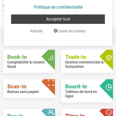
Grâce à l'application Board-in, vous pouvez vous connecter
Politique de confidentialité
facilement et en toute sécurité à votre portail Board-in. Si vous le
souhaitez, l'accès à Board-in peut être lié à l'identification de votre
Accepter tout
appareil mobile.
Refuser
Gérer les cookies
Aperçu des
logiciels Intec
Book-in
Trade-in
Comptabilité & conseil
Gestion commerciale &
fiscal
facturation
Scan-in
Board-in
Bureau sans papier
Tableau de bord en
ligne
Pay-in
Time-in