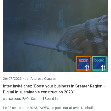
apporté son expertise et faisait partie d'un groupe d'experts qui a
discuté intensément des nombreuses possibilités offertes par la
numérisation dans le domaine administratif.
26/07/2023 •
par Andreas Classen
Intec invité chez "Boost your business in Greater Region –
Digital in sustainable construction 2023"
classé sous:
FAQ
|
Scan-in
|
Board-in
Le 28 septembre 2023, l'AWEX, en partenariat avec Neobuild,