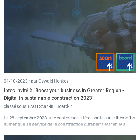
04/10/2023 •
par Oswald Henkes
Intec invité à "Boost your business in Greater Region -
Digital in sustainable construction 2023".
classé sous:
FAQ
|
Scan-in
|
Board-in
Le 28 septembre 2023, une conférence intéressante sur le thème
"Le
numérique au service de la construction durable"
s'est tenue à
Bettembourg, au Grand-Duché de Luxembourg. Dans le cadre de
cette conférence, Oswald Henkes, directeur général d'Intec, a