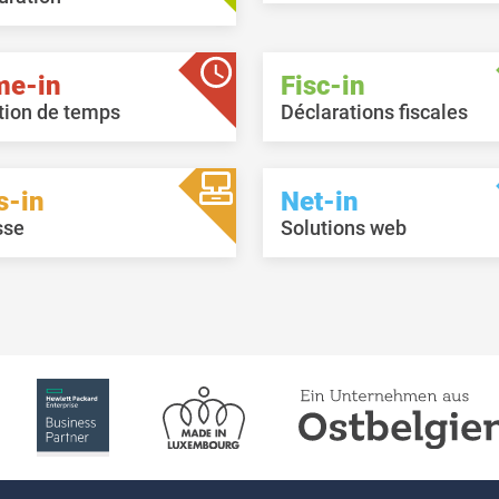
me-in
Fisc-in
tion de temps
Déclarations fiscales
s-in
Net-in
sse
Solutions web