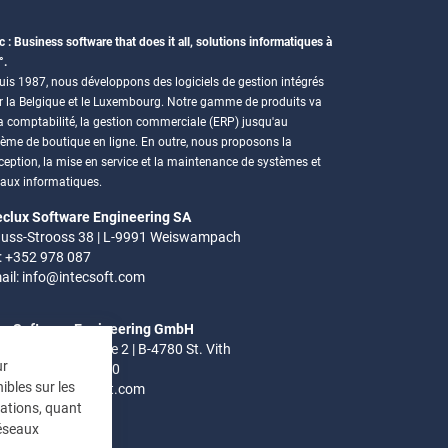
c : Business software that does it all, solutions informatiques à
°.
is 1987, nous développons des logiciels de gestion intégrés
r la Belgique et le Luxembourg. Notre gamme de produits va
a comptabilité, la gestion commerciale (ERP) jusqu'au
tème de boutique en ligne. En outre, nous proposons la
eption, la mise en service et la maintenance de systèmes et
eaux informatiques.
eclux Software Engineering SA
uss-Strooss 38 | L-9991 Weiswampach
.: +352 978 087
ail:
info@intecsoft.com
ec Software Engineering GmbH
el-Ardennen Strasse 2 | B-4780 St. Vith
ur
.: +32 (0)80 280 080
ibles sur les
ail:
info@intecsoft.com
mations, quant
réseaux
res de bureau: