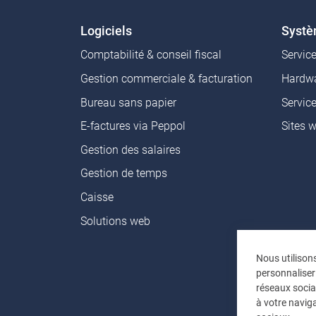
Logiciels
Syst
Comptabilité & conseil fiscal
Servic
Gestion commerciale & facturation
Hardwa
Bureau sans papier
Servic
E-factures via Peppol
Sites 
Gestion des salaires
Gestion de temps
Caisse
Solutions web
Nous utilison
personnaliser
réseaux socia
à votre naviga