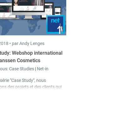
018 •
par Andy Lenges
tudy: Webshop international
anssen Cosmetics
sous:
Case Studies
|
Net-in
série "Case Study", nous
ns des projets et des clients qui
 un aperçu des possibilités de nos
s logicielles. Dans cette étude,
ésentons le webshop international
e client Janssen Cosmetics.