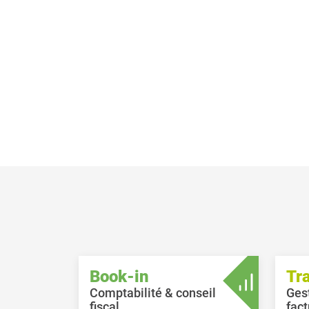
Book-in
Tr
Comptabilité & conseil
Ges
fiscal
fact