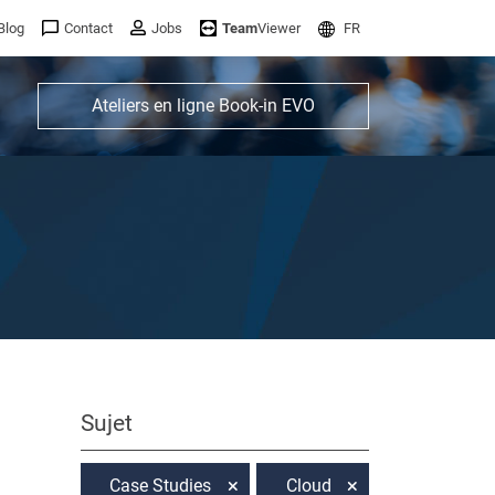
Blog
Contact
Jobs
Team
Viewer
FR
Ateliers en ligne Book-in EVO
Sujet
Case Studies
Cloud