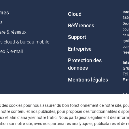
èmes
Inte
Cloud
360
es
Depu
Références
pou
re & réseaux
de l
Support
sys
es cloud & bureau mobile
conc
Entreprise
web & e-mail
rés
Protection des
Int
données
Gru
Tél
Mentions légales
E-m
Int
Eif
s des cookies pour nous assurer du bon fonctionnement de notre site, po
Tél
 notre contenu et nos publicités, pour proposer des fonctionnalités dispon
E-m
ux et afin d’analyser notre trafic. Nous partageons également des infor
tion sur notre site, avec nos partenaires analytiques, publicitaires et de 
Heu