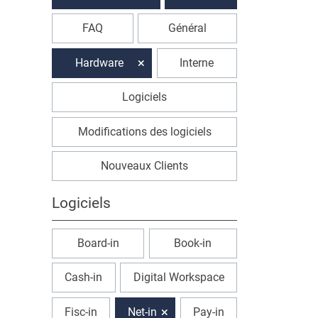
FAQ
Général
Hardware
Interne
Logiciels
Modifications des logiciels
Nouveaux Clients
Logiciels
Board-in
Book-in
Cash-in
Digital Workspace
Fisc-in
Net-in
Pay-in