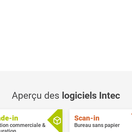
Aperçu des
logiciels Intec
ade-in
Scan-in
tion commerciale &
Bureau sans papier
uration