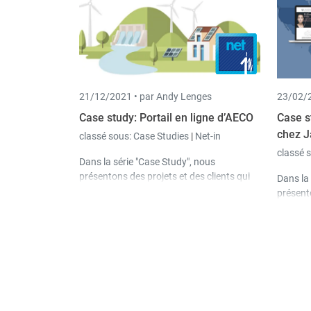
21/12/2021 •
par Andy Lenges
23/02/2
Case study: Portail en ligne d’AECO
Case s
chez J
classé sous:
Case Studies
|
Net-in
classé 
Dans la série "Case Study", nous
présentons des projets et des clients qui
Dans la 
donnent un aperçu des possibilités de nos
présento
solutions logicielles. Dans cette étude,
donnent
nous présentons le portail en ligne de
solution
notre client AECO.
nous pr
de notr