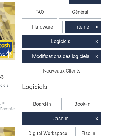
FAQ
Général
Hardware
Interne
Logiciels
Modifications des logiciels
Nouveaux Clients
63
iciels
|
Logiciels
, un
Board-in
Book-in
"Compte
 niveau
Cash-in
ètre
iliser
Digital Workspace
Fisc-in
nes du