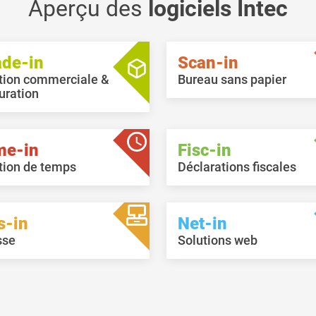
tégrées à ce niveau. En outre, il est
Aperçu des
logiciels Intec
ssible d'appeler les impressions
rectement à partir de la recherche
 tickets.
ade-in
Scan-in
tion commerciale &
Bureau sans papier
uration
me-in
Fisc-in
tion de temps
Déclarations fiscales
s-in
Net-in
sse
Solutions web