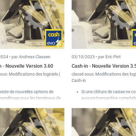
mptabilité prend du temps.
journal de caisse.
Dans le transfert vers Trade-in,
maintenant possible de défini
date de validité d'une carte cl
sauvegardée dans le docume
bon de livraison » de Trade-in
permet d'afficher cette infor
lors des impressions ou de la f
lors de la facturation.
024 •
par Andreas Classen
03/10/2023 •
par Eric Pint
n - Nouvelle Version 3.60
Cash-in - Nouvelle Version 3.
sous:
Modifications des logiciels
|
classé sous:
Modifications des log
Cash-in
 existe de nouvelles options de
Si une clôture de caisse ne co
ramétrage pour les terminaux de
aucune transaction comptabl
iement, Pos-in prend désormais en
l'avenir, le service cash-in n'e
arge le protocole Worldline TIM.
plus de message d'avertisse
Les fonctions "Mouvements
financiers manuels" et "Diffé
manuelles" sont désormais