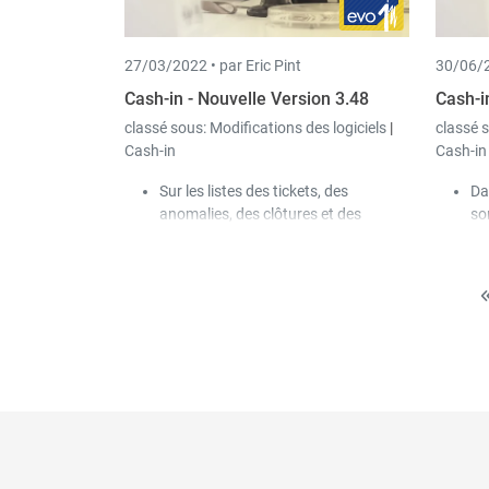
un
27/03/2022 •
par Eric Pint
30/06/2
Cash-in - Nouvelle Version 3.48
Cash-i
classé sous:
Modifications des logiciels
|
classé 
Cash-in
Cash-in
Sur les listes des tickets, des
Da
anomalies, des clôtures et des
so
contrôles de caisse, il est désormais
so
possible de modifier la période
Da
affichée par un simple clic sur un
du
bouton.
af
Dans la sélection rapide d'articles, il
do
est désormais possible de bloquer
sé
certains articles pour certaines
Da
caisses.
no
l'
ti
li