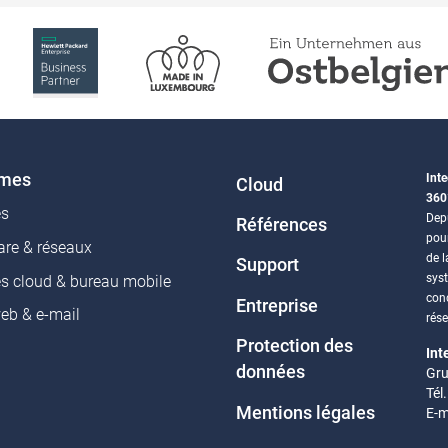
èmes
Inte
Cloud
360
es
Depu
Références
pou
re & réseaux
de l
Support
sys
es cloud & bureau mobile
conc
Entreprise
web & e-mail
rés
Protection des
Int
données
Gru
Tél
Mentions légales
E-m