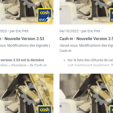
disponibles même si le contrô
déjà été comptabilisé.
Il existe désormais des exem
pour le scripting au niveau d
fonctions de caisse. Il suffit 
cliquer sur le bouton Exemple
023 •
par Eric Pint
04/10/2022 •
par Eric Pint
du champ de saisie.
n - Nouvelle Version 3.53
Cash-in - Nouvelle Version 3.
sous:
Modifications des logiciels
|
classé sous:
Modifications des log
Cash-in
 version 3.53 est la dernière
Sur la liste des clôtures de ca
rsion
« classique » de
Cash-in
voit maintenant également l'
assique.
À partir de la prochaine
de début et de fin ainsi que l
sion, il n'y aura plus que la version
de tickets.
sh-in Evolution. Lors du
Pour les grandes bases de d
marrage de Cash-in classique,
avec de nombreux tickets, la 
utilisateur recevra donc une
de chargement de certains é
vitation à passer à Cash-in
été nettement améliorée : pour
olution.
des tickets ainsi que sur l'écr
 est désormais possible d'attribuer
gestion des caisses dans