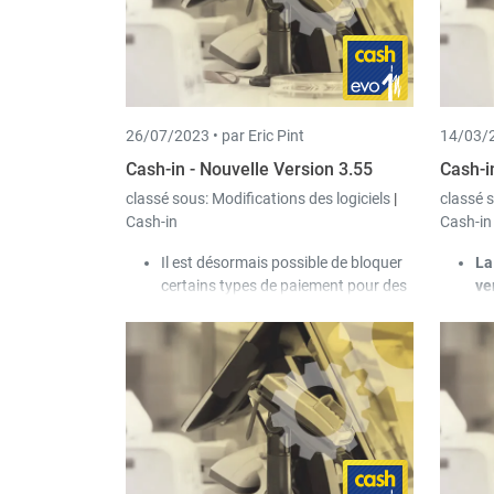
26/07/2023 •
par Eric Pint
14/03/2
Cash-in - Nouvelle Version 3.55
Cash-i
classé sous:
Modifications des logiciels
|
classé 
Cash-in
Cash-in
Il est désormais possible de bloquer
La
certains types de paiement pour des
ve
récettes ou des dépenses manuelles.
cl
ver
Ca
dé
l'
in
Ev
Il