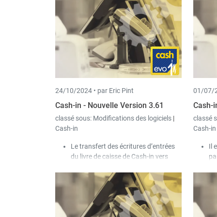
co
24/10/2024 •
par Eric Pint
01/07/2
Cash-in - Nouvelle Version 3.61
Cash-i
classé sous:
Modifications des logiciels
|
classé 
Cash-in
Cash-in
Le transfert des écritures d’entrées
Il
du livre de caisse de Cash-in vers
pa
Book-in, supporte maintenant aussi
pa
la numérotation formatée des
ch
documents de Book-in.