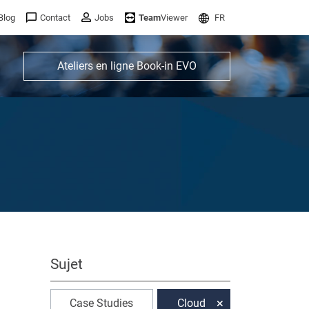
Blog
Contact
Jobs
Team
Viewer
FR
Ateliers en ligne Book-in EVO
Sujet
Case Studies
Cloud