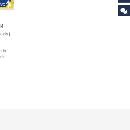
44
iciels
|
h-in
s à
 le
le de
, les
sormais
rière-