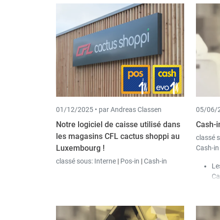
01/12/2025 •
par Andreas Classen
05/06/2
Notre logiciel de caisse utilisé dans
Cash-i
les magasins CFL cactus shoppi au
classé 
Luxembourg !
Cash-in
classé sous:
Interne
|
Pos-in
|
Cash-in
Le
Ca
id
ét
Il
ca