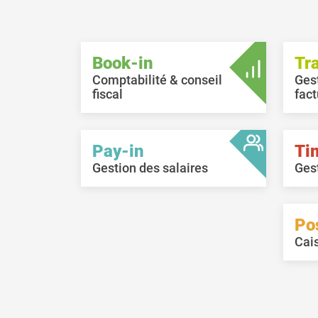
in
po
di
de
Book-in
Tr
Comptabilité & conseil
Ges
fiscal
fact
Pay-in
Ti
Gestion des salaires
Ges
Po
Cai