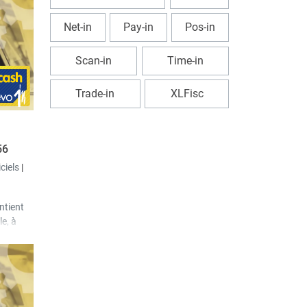
 il est
Net-in
Pay-in
Pos-in
r que la
ient soit
Scan-in
Time-in
nt «
. Cela
Trade-in
XLFisc
mation
iltrer
56
iciels
|
ntient
e, à
nverra
ment.
rences