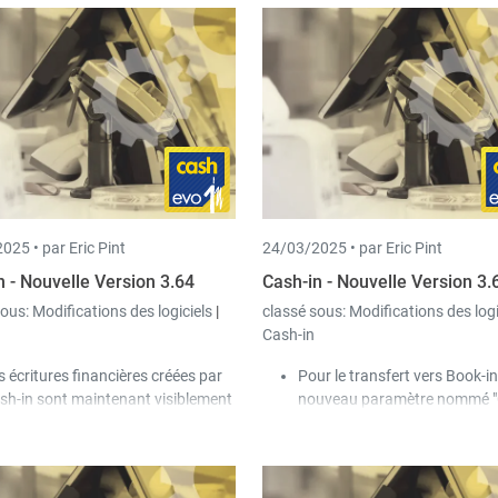
025 •
par Eric Pint
24/03/2025 •
par Eric Pint
n - Nouvelle Version 3.64
Cash-in - Nouvelle Version 3.
sous:
Modifications des logiciels
|
classé sous:
Modifications des log
Cash-in
s écritures financières créées par
Pour le transfert vers Book-in
sh-in sont maintenant visiblement
nouveau paramètre nommé 
entifiées dans Book-in comme
analytique" est disponible au
ant « Créées par Cash-in ».
des tiroirs-caisses. Ce param
 y a plusieurs améliorations pour les
peut être utilisé pour comptab
s où le transfert vers la
de manière analytique les lig