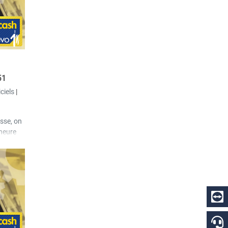
le a
ples
es
de
 à côté
51
iciels
|
isse, on
heure
e nombre
onnées
vitesse
crans a
 la liste
an de la