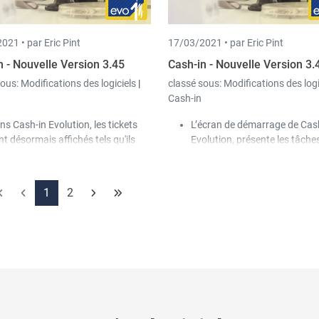
 nom à une caisse.
l'onglet
"Tickets"
.
021 •
par Eric Pint
17/03/2021 •
par Eric Pint
n - Nouvelle Version 3.45
Cash-in - Nouvelle Version 3.
sous:
Modifications des logiciels
|
classé sous:
Modifications des log
Cash-in
ns Cash-in Evolution, les tickets
L’écran de démarrage de Cas
nt désormais affichés tels qu'ils
Evolution, présente les tâche
nt sortis de l'imprimante.
terminer ainsi que l’état des
ns le statut de la caisse, les tickets
différentes caisses (y compris
 jour seront désormais également
solde).
1
2
fichés pour les caisses fermées. Un
Lors de l'ouverture du contrô
uble clic permet d'ouvrir le ticket
caisse dans Cash-in Evolution
lectionné.
nouveaux contrôles sont dé
ns Cash-in Evolution, il y a deux
créés automatiquement en ar
uveaux éléments de menu pour
plan.
impression des tickets : Détails des
ckets et aperçu des tickets. Les
stes connues de Cash-in ont été