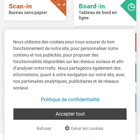
Scan-in
Board-in
Bureau sans papier
Tableau de bord en
ligne
Pay-in
Time-in
Nous utilisons des cookies pour nous assurer du bon
Gestion des salaires
Gestion de temps
fonctionnement de notre site, pour personnaliser notre
contenu et nos publicités, pour proposer des
fonctionnalités disponibles sur les réseaux sociaux et afin
d’analyser notre trafic. Nous partageons également des
Fisc-in
Account-in
informations, quant à votre navigation sur notre site, avec
Déclarations fiscales
Comptes annuels
nos partenaires analytiques, publicitaires et de réseaux
sociaux.
Politique de confidentialité
Pos-in
Net-in
Caisse
Solutions web
Accepter tout
Refuser
Gérer les cookies