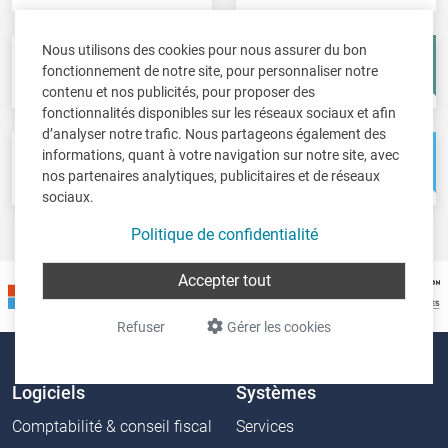
Nous utilisons des cookies pour nous assurer du bon
Fisc-in
Account-in
fonctionnement de notre site, pour personnaliser notre
Déclarations fiscales
Comptes annuels
contenu et nos publicités, pour proposer des
fonctionnalités disponibles sur les réseaux sociaux et afin
d’analyser notre trafic. Nous partageons également des
informations, quant à votre navigation sur notre site, avec
Pos-in
Net-in
nos partenaires analytiques, publicitaires et de réseaux
Caisse
Solutions web
sociaux.
Politique de confidentialité
Accepter tout
Refuser
Gérer les cookies
Logiciels
Systèmes
Comptabilité & conseil fiscal
Services