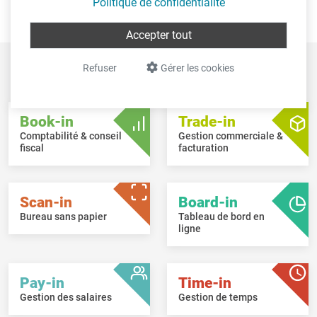
Politique de confidentialité
était de donner à XL-Fisc une base technique solide, tout en
conservant les atouts largement appréciés par nos utilisateurs.
Accepter tout
Refuser
Gérer les cookies
Aperçu des
logiciels Intec
Book-in
Trade-in
Comptabilité & conseil
Gestion commerciale &
fiscal
facturation
Scan-in
Board-in
Bureau sans papier
Tableau de bord en
ligne
Pay-in
Time-in
Gestion des salaires
Gestion de temps