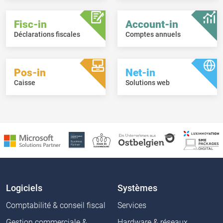
Fisc-in
Account-in
Déclarations fiscales
Comptes annuels
Pos-in
Net-in
Caisse
Solutions web
Logiciels
Systèmes
Comptabilité & conseil fiscal
Services
Gestion commerciale &
Hardware & réseaux