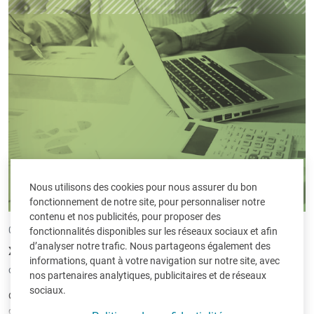
Nous utilisons des cookies pour nous assurer du bon
fonctionnement de notre site, pour personnaliser notre
contenu et nos publicités, pour proposer des
02/08/2023 •
par Benedikt Bocklandt
fonctionnalités disponibles sur les réseaux sociaux et afin
d’analyser notre trafic. Nous partageons également des
XLFisc devient Fisc-in
informations, quant à votre navigation sur notre site, avec
classé sous:
Logiciels
|
Fisc-in
nos partenaires analytiques, publicitaires et de réseaux
sociaux.
Comme vous le savez peut-être déjà, nous travaillons depuis
quelque temps à une nouvelle version de XL-Fisc. Notre objectif