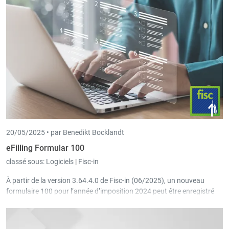
20/05/2025 •
par Benedikt Bocklandt
eFilling Formular 100
classé sous:
Logiciels
|
Fisc-in
À partir de la version 3.64.4.0 de Fisc-in (06/2025), un nouveau
formulaire 100 pour l’année d’imposition 2024 peut être enregistré
externe comme fichier « PDF eFilling » à l’aide du nouveau bouton
dans le menu. Le client peut ensuite signer ce formulaire
numériquement via son espace privé sur MyGuichet et l’envoyer