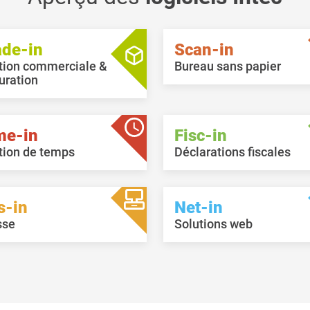
ade-in
Scan-in
tion commerciale &
Bureau sans papier
uration
me-in
Fisc-in
tion de temps
Déclarations fiscales
s-in
Net-in
sse
Solutions web