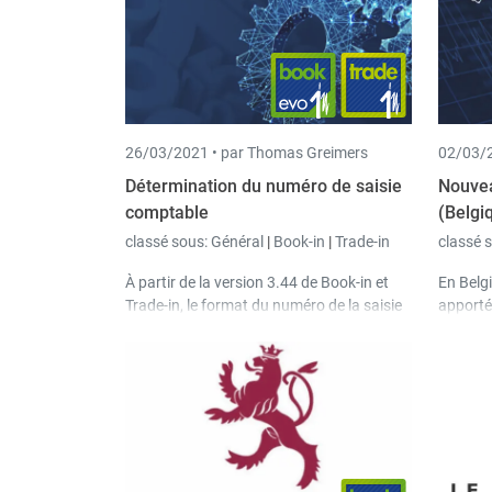
26/03/2021 •
par Thomas Greimers
02/03/2
Détermination du numéro de saisie
Nouvea
comptable
(Belgi
classé sous:
Général
|
Book-in
|
Trade-in
classé 
À partir de la version 3.44 de Book-in et
En Belg
Trade-in, le format du numéro de la saisie
apporté
comptable (Book-in) et du numéro de
de l'ex
document (Trade-in) peut être défini en
schémas
fonction de l'année civile, de l'exercice
société
comptable et du mois, de sorte que la
de la ve
numérotation est déterminée en
permanence de façon automatique.