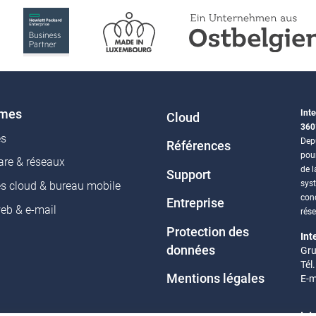
èmes
Inte
Cloud
360
es
Depu
Références
pou
re & réseaux
de l
Support
sys
es cloud & bureau mobile
conc
Entreprise
web & e-mail
rés
Protection des
Int
données
Gru
Tél
Mentions légales
E-m
Int