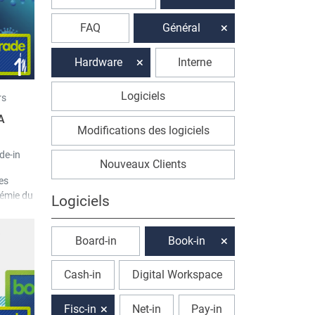
FAQ
Général
Hardware
Interne
Logiciels
rs
A
Modifications des logiciels
de-in
Nouveaux Clients
les
démie du
Logiciels
emand a
 TVA du
Board-in
Book-in
Cash-in
Digital Workspace
Fisc-in
Net-in
Pay-in