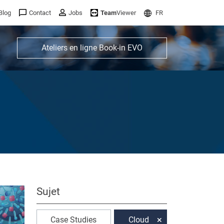
Blog
Contact
Jobs
Team
Viewer
FR
Ateliers en ligne Book-in EVO
Sujet
Case Studies
Cloud