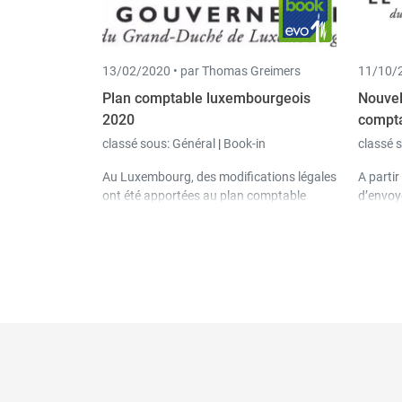
13/02/2020 •
par Thomas Greimers
11/10/2
Plan comptable luxembourgeois
Nouvel
2020
compta
classé sous:
Général
|
Book-in
classé 
Au Luxembourg, des modifications légales
A partir
ont été apportées au plan comptable
d’envoy
(PCMN) à partir de l'exercice comptable
électro
2020. A partir de la version 3.43.0, il existe
que les
un module dans Book-in avec lequel vous
systèm
pouvez convertir les comptes au nouveau
électro
format.
Financi