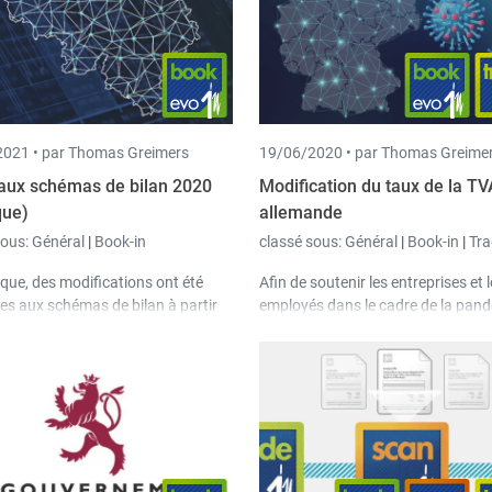
021 •
par Thomas Greimers
19/06/2020 •
par Thomas Greime
ux schémas de bilan 2020
Modification du taux de la TV
que)
allemande
sous:
Général
|
Book-in
classé sous:
Général
|
Book-in
|
Tra
ique, des modifications ont été
Afin de soutenir les entreprises et 
es aux schémas de bilan à partir
employés dans le cadre de la pan
ercice comptable 2020. Les
coronavirus, le gouvernement all
 modifiés se trouvent dans la
annoncé une réduction du taux de
 standard 999 de Book-in à partir
01.07. au 31.12.2020.
rsion 3.43.1.