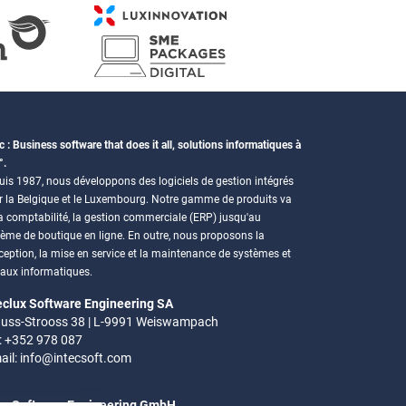
c : Business software that does it all, solutions informatiques à
°.
is 1987, nous développons des logiciels de gestion intégrés
r la Belgique et le Luxembourg. Notre gamme de produits va
a comptabilité, la gestion commerciale (ERP) jusqu'au
tème de boutique en ligne. En outre, nous proposons la
eption, la mise en service et la maintenance de systèmes et
eaux informatiques.
eclux Software Engineering SA
uss-Strooss 38 | L-9991 Weiswampach
.: +352 978 087
ail:
info@intecsoft.com
ec Software Engineering GmbH