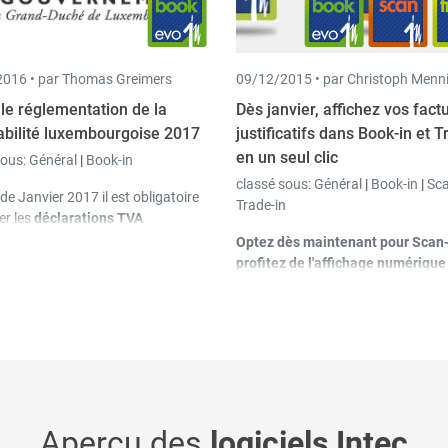
016 •
par Thomas Greimers
09/12/2015 •
par Christoph Menn
le réglementation de la
Dès janvier, affichez vos fact
bilité luxembourgoise 2017
justificatifs dans Book-in et T
en un seul clic
sous:
Général
|
Book-in
classé sous:
Général
|
Book-in
|
Sca
 de Janvier 2017 il est obligatoire
Trade-in
er les
déclarations TVA
niques luxembourgeoises
ainsi
Optez dès maintenant pour
Scan-
états récapitulatifs
par le
profitez de l'affichage numérique
e
« eCDF », la plateforme
justificatifs dans
Book-in
,
Trade-
nique de Collecte des Données
in
et
Pay-in
.
ères
.
Aperçu des
logiciels Intec