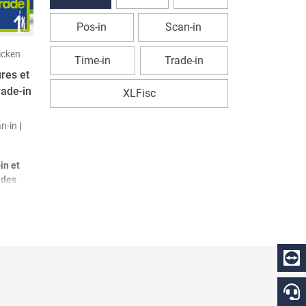
Pos-in
Scan-in
icken
Time-in
Trade-in
ures et
rade-in
XLFisc
n-in
|
in
et
 des