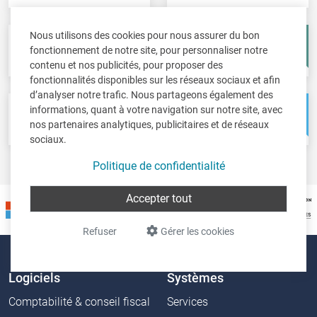
Nous utilisons des cookies pour nous assurer du bon
Fisc-in
Account-in
fonctionnement de notre site, pour personnaliser notre
Déclarations fiscales
Comptes annuels
contenu et nos publicités, pour proposer des
fonctionnalités disponibles sur les réseaux sociaux et afin
d’analyser notre trafic. Nous partageons également des
informations, quant à votre navigation sur notre site, avec
Pos-in
Net-in
nos partenaires analytiques, publicitaires et de réseaux
Caisse
Solutions web
sociaux.
Politique de confidentialité
Accepter tout
Refuser
Gérer les cookies
Logiciels
Systèmes
Comptabilité & conseil fiscal
Services