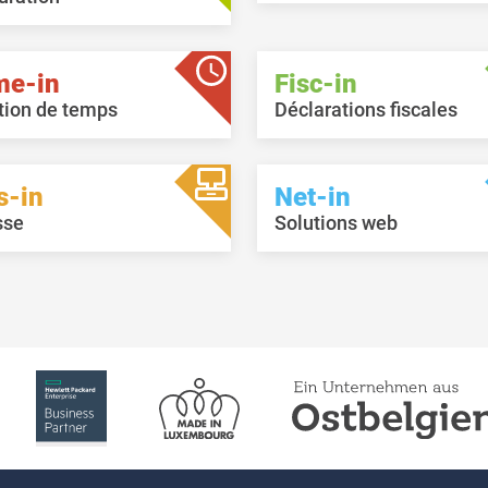
me-in
Fisc-in
tion de temps
Déclarations fiscales
s-in
Net-in
sse
Solutions web