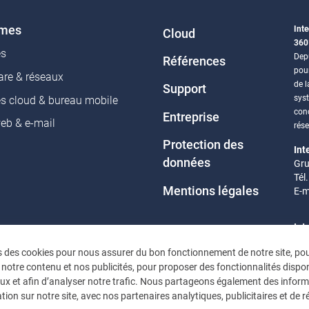
èmes
Inte
Cloud
360
es
Depu
Références
pou
re & réseaux
de l
Support
sys
es cloud & bureau mobile
conc
Entreprise
web & e-mail
rés
Protection des
Int
données
Gru
Tél
Mentions légales
E-m
Int
Eif
s des cookies pour nous assurer du bon fonctionnement de notre site, po
Tél
 notre contenu et nos publicités, pour proposer des fonctionnalités dispon
E-m
ux et afin d’analyser notre trafic. Nous partageons également des infor
tion sur notre site, avec nos partenaires analytiques, publicitaires et de 
Heu