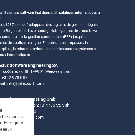
c : Business software that does it all, solutions informatiques à
°.
is 1987, nous développons des logiciels de gestion intégrés
r la Belgique et le Luxembourg. Notre gamme de produits va
a comptabilité, la gestion commerciale (ERP) jusqu'au
tème de boutique en ligne. En outre, nous proposons la
eption, la mise en service et la maintenance de systèmes et
eaux informatiques.
eclux Software Engineering SA
uss-Strooss 38 | L-9991 Weiswampach
.: +352 978 087
ail:
info@intecsoft.com
ec Software Engineering GmbH
el-Ardennen Strasse 2 | B-4780 St. Vith
ur
.: +32 (0)80 280 080
ibles sur les
ail:
info@intecsoft.com
mations, quant
réseaux
res de bureau: