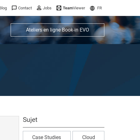
Blog
Contact
Jobs
Team
Viewer
FR
Ateliers en ligne Book-in EVO
Sujet
Case Studies
Cloud