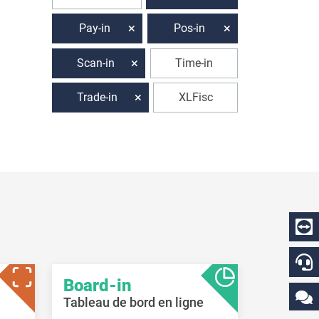
Pay-in
Pos-in
Scan-in
Time-in
Trade-in
XLFisc
Board-in
Tableau de bord en ligne