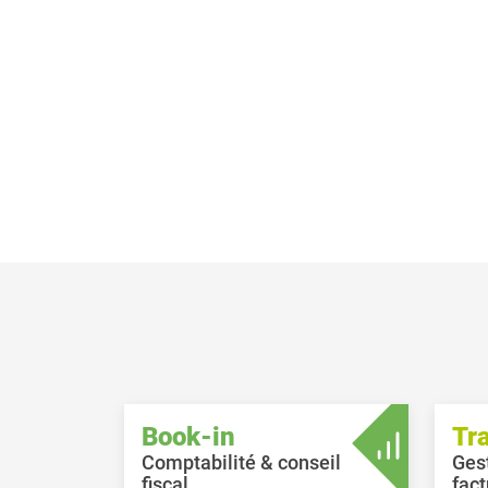
Book-in
Tr
Comptabilité & conseil
Ges
fiscal
fact