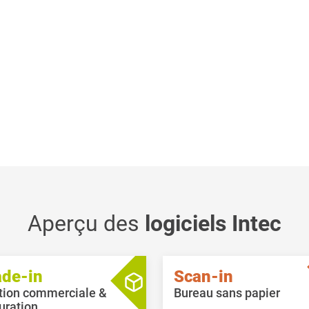
Aperçu des
logiciels Intec
ade-in
Scan-in
tion commerciale &
Bureau sans papier
uration