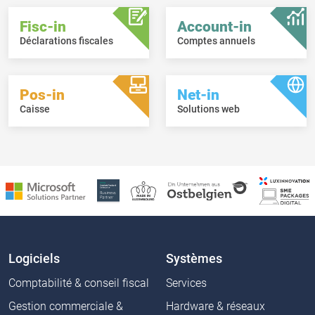
Fisc-in
Account-in
Déclarations fiscales
Comptes annuels
Pos-in
Net-in
Caisse
Solutions web
Logiciels
Systèmes
Comptabilité & conseil fiscal
Services
Gestion commerciale &
Hardware & réseaux