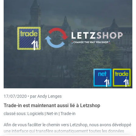
clients et les commandes peuvent être gérés sans effort et où toutes
les données sont synchronisées presque en temps réel.
17/07/2020 •
par Andy Lenges
Trade-in est maintenant aussi lié à Letzshop
classé sous:
Logiciels
|
Net-in
|
Trade-in
Afin de vous faciliter le chemin vers Letzshop, nous avons développé
une interface qui transfère automatiquement toutes les données