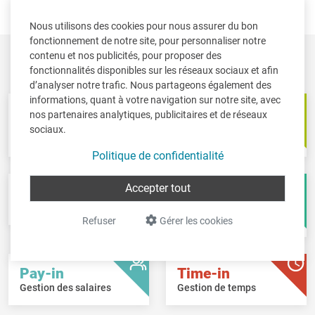
relatives aux produits de notre gestion des marchandises
Trade-in
vers Letzshop.
Nous utilisons des cookies pour nous assurer du bon
fonctionnement de notre site, pour personnaliser notre
contenu et nos publicités, pour proposer des
Aperçu des
logiciels Intec
fonctionnalités disponibles sur les réseaux sociaux et afin
d’analyser notre trafic. Nous partageons également des
informations, quant à votre navigation sur notre site, avec
Book-in
Trade-in
nos partenaires analytiques, publicitaires et de réseaux
Comptabilité & conseil
Gestion commerciale &
sociaux.
fiscal
facturation
Politique de confidentialité
Accepter tout
Scan-in
Board-in
Bureau sans papier
Tableau de bord en
ligne
Refuser
Gérer les cookies
Pay-in
Time-in
Gestion des salaires
Gestion de temps