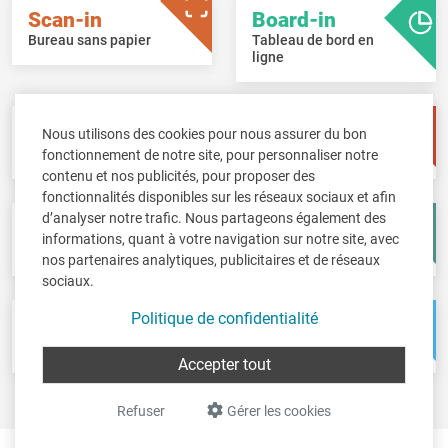
Scan-in
Board-in
Bureau sans papier
Tableau de bord en
ligne
Pay-in
Time-in
Nous utilisons des cookies pour nous assurer du bon
Gestion des salaires
Gestion de temps
fonctionnement de notre site, pour personnaliser notre
contenu et nos publicités, pour proposer des
fonctionnalités disponibles sur les réseaux sociaux et afin
d’analyser notre trafic. Nous partageons également des
Fisc-in
Account-in
informations, quant à votre navigation sur notre site, avec
Déclarations fiscales
Comptes annuels
nos partenaires analytiques, publicitaires et de réseaux
sociaux.
Politique de confidentialité
Pos-in
Net-in
Caisse
Solutions web
Accepter tout
Refuser
Gérer les cookies