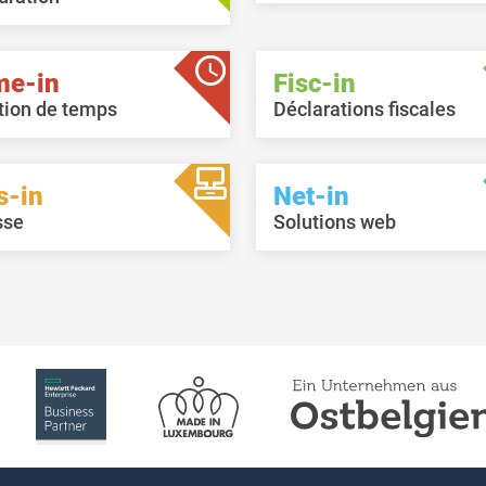
me-in
Fisc-in
tion de temps
Déclarations fiscales
s-in
Net-in
sse
Solutions web