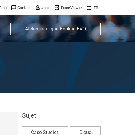
Blog
Contact
Jobs
Team
Viewer
FR
Ateliers en ligne Book-in EVO
Sujet
Case Studies
Cloud