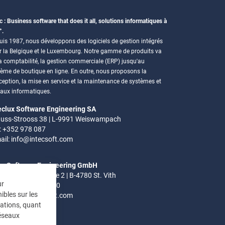
c : Business software that does it all, solutions informatiques à
°.
is 1987, nous développons des logiciels de gestion intégrés
r la Belgique et le Luxembourg. Notre gamme de produits va
a comptabilité, la gestion commerciale (ERP) jusqu'au
tème de boutique en ligne. En outre, nous proposons la
eption, la mise en service et la maintenance de systèmes et
eaux informatiques.
eclux Software Engineering SA
uss-Strooss 38 | L-9991 Weiswampach
.: +352 978 087
ail:
info@intecsoft.com
ec Software Engineering GmbH
el-Ardennen Strasse 2 | B-4780 St. Vith
ur
.: +32 (0)80 280 080
ibles sur les
ail:
info@intecsoft.com
mations, quant
réseaux
res de bureau: