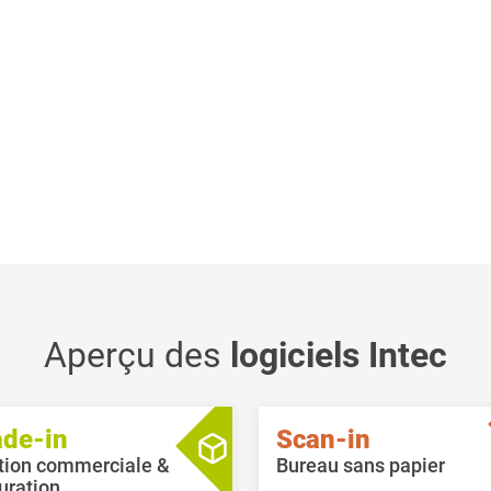
Aperçu des
logiciels Intec
ade-in
Scan-in
tion commerciale &
Bureau sans papier
uration