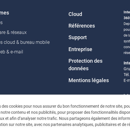
èmes
Inte
Cloud
360
es
Depu
Références
pou
re & réseaux
de l
Support
sys
es cloud & bureau mobile
conc
Entreprise
web & e-mail
rés
Protection des
Int
données
Gru
Tél
Mentions légales
E-m
Int
Eif
s des cookies pour nous assurer du bon fonctionnement de notre site, po
Tél
 notre contenu et nos publicités, pour proposer des fonctionnalités dispon
E-m
ux et afin d’analyser notre trafic. Nous partageons également des infor
tion sur notre site, avec nos partenaires analytiques, publicitaires et de 
Heu