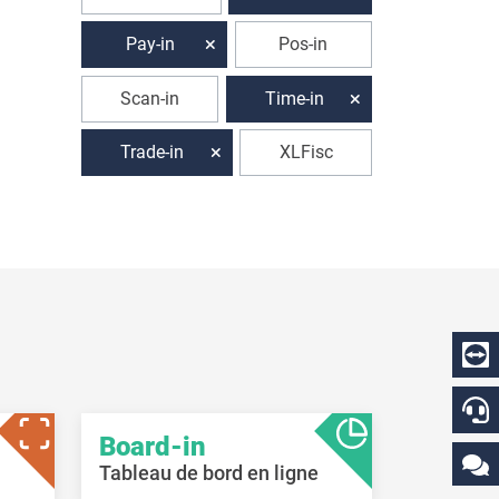
Pay-in
Pos-in
Scan-in
Time-in
Trade-in
XLFisc
Board-in
Tableau de bord en ligne