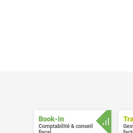
Book-in
Tr
Comptabilité & conseil
Ges
fiscal
fact