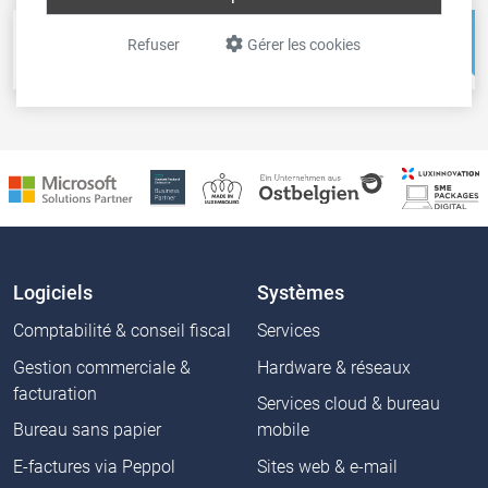
Pos-in
Net-in
Refuser
Gérer les cookies
Caisse
Solutions web
Logiciels
Systèmes
Comptabilité & conseil fiscal
Services
Gestion commerciale &
Hardware & réseaux
facturation
Services cloud & bureau
Bureau sans papier
mobile
E-factures via Peppol
Sites web & e-mail