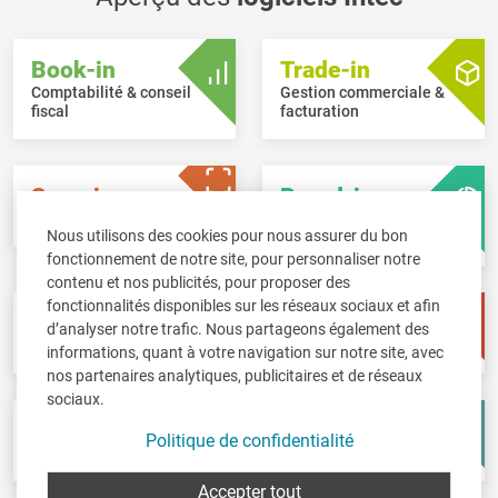
Book-in
Trade-in
Comptabilité & conseil
Gestion commerciale &
fiscal
facturation
Scan-in
Board-in
Bureau sans papier
Tableau de bord en
Nous utilisons des cookies pour nous assurer du bon
ligne
fonctionnement de notre site, pour personnaliser notre
contenu et nos publicités, pour proposer des
fonctionnalités disponibles sur les réseaux sociaux et afin
Pay-in
Time-in
d’analyser notre trafic. Nous partageons également des
Gestion des salaires
Gestion de temps
informations, quant à votre navigation sur notre site, avec
nos partenaires analytiques, publicitaires et de réseaux
sociaux.
Fisc-in
Account-in
Politique de confidentialité
Déclarations fiscales
Comptes annuels
Accepter tout