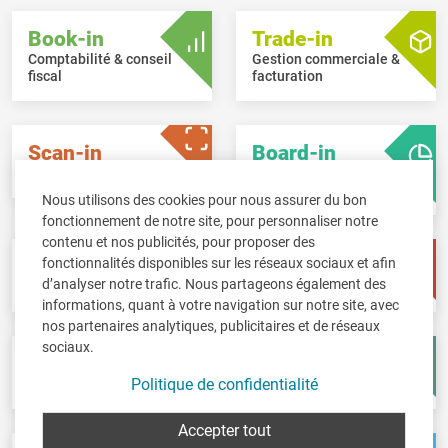
Book-in
Trade-in
Comptabilité & conseil
Gestion commerciale &
fiscal
facturation
Scan-in
Board-in
Bureau sans papier
Tableau de bord en
ligne
Nous utilisons des cookies pour nous assurer du bon
fonctionnement de notre site, pour personnaliser notre
contenu et nos publicités, pour proposer des
Pay-in
Time-in
fonctionnalités disponibles sur les réseaux sociaux et afin
d’analyser notre trafic. Nous partageons également des
Gestion des salaires
Gestion de temps
informations, quant à votre navigation sur notre site, avec
nos partenaires analytiques, publicitaires et de réseaux
sociaux.
Fisc-in
Account-in
Politique de confidentialité
Déclarations fiscales
Comptes annuels
Accepter tout