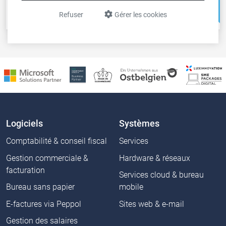
Pos-in
Net-in
Refuser
Gérer les cookies
Caisse
Solutions web
Logiciels
Systèmes
Comptabilité & conseil fiscal
Services
Gestion commerciale &
Hardware & réseaux
facturation
Services cloud & bureau
Bureau sans papier
mobile
E-factures via Peppol
Sites web & e-mail
Gestion des salaires