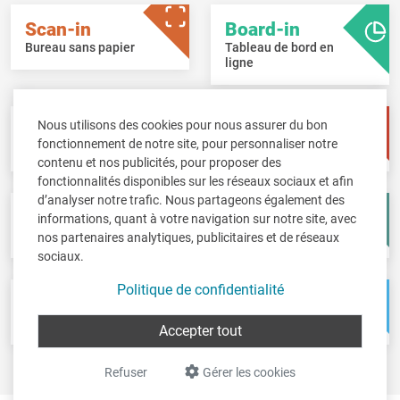
Scan-in
Board-in
Bureau sans papier
Tableau de bord en
ligne
Nous utilisons des cookies pour nous assurer du bon
Pay-in
Time-in
fonctionnement de notre site, pour personnaliser notre
Gestion des salaires
Gestion de temps
contenu et nos publicités, pour proposer des
fonctionnalités disponibles sur les réseaux sociaux et afin
d’analyser notre trafic. Nous partageons également des
Fisc-in
Account-in
informations, quant à votre navigation sur notre site, avec
Déclarations fiscales
Comptes annuels
nos partenaires analytiques, publicitaires et de réseaux
sociaux.
Politique de confidentialité
Pos-in
Net-in
Caisse
Solutions web
Accepter tout
Refuser
Gérer les cookies