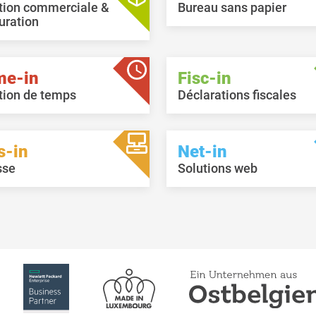
tion commerciale &
Bureau sans papier
uration
me-in
Fisc-in
tion de temps
Déclarations fiscales
s-in
Net-in
sse
Solutions web