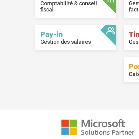
Comptabilité & conseil
Ges
fiscal
fact
Pay-in
Ti
Gestion des salaires
Ges
Po
Cai