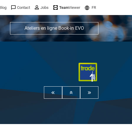
Blog
Contact
Jobs
Team
Viewer
FR
Ateliers en ligne Book-in EVO