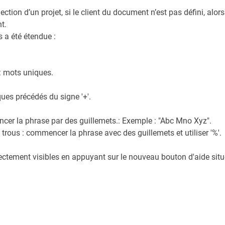
tion d’un projet, si le client du document n’est pas défini, alors
t.
 a été étendue :
: mots uniques.
ues précédés du signe '+'.
er la phrase par des guillemets.: Exemple : "Abc Mno Xyz".
rous : commencer la phrase avec des guillemets et utiliser '%'.
ectement visibles en appuyant sur le nouveau bouton d'aide sit