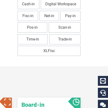
Cash-in
Digital Workspace
Fisc-in
Net-in
Pay-in
Pos-in
Scan-in
Time-in
Trade-in
XLFisc
Board-in