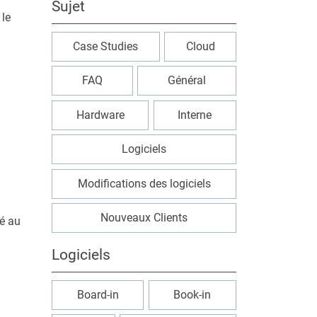
Sujet
 le
Case Studies
Cloud
FAQ
Général
Hardware
Interne
Logiciels
Modifications des logiciels
Nouveaux Clients
ué au
Logiciels
Board-in
Book-in