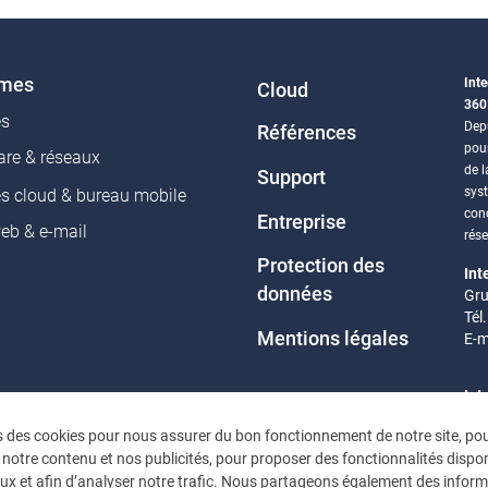
èmes
Inte
Cloud
360
es
Depu
Références
pou
re & réseaux
de l
Support
sys
es cloud & bureau mobile
conc
Entreprise
web & e-mail
rés
Protection des
Int
données
Gru
Tél
Mentions légales
E-m
Int
Eif
s des cookies pour nous assurer du bon fonctionnement de notre site, po
Tél
 notre contenu et nos publicités, pour proposer des fonctionnalités dispon
E-m
ux et afin d’analyser notre trafic. Nous partageons également des infor