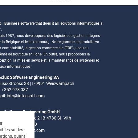
c : Business software that does it all, solutions informatiques à
°.
is 1987, nous développons des logiciels de gestion intégrés
r la Belgique et le Luxembourg. Notre gamme de produits va
a comptabilité, la gestion commerciale (ERP) jusqu'au
tème de boutique en ligne. En outre, nous proposons la
eption, la mise en service et la maintenance de systèmes et
eaux informatiques.
eclux Software Engineering SA
uss-Strooss 38 | L-9991 Weiswampach
.: +352 978 087
ail:
info@intecsoft.com
ec Software Engineering GmbH
el-Ardennen Strasse 2 | B-4780 St. Vith
ur
.: +32 (0)80 280 080
ibles sur les
ail:
info@intecsoft.com
mations, quant