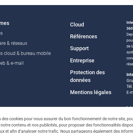
èmes
Inte
Cloud
360
es
Depu
Références
pou
re & réseaux
de l
Support
sys
es cloud & bureau mobile
conc
Entreprise
web & e-mail
rés
Protection des
Int
données
Gru
Tél
Mentions légales
E-m
Int
Eif
s des cookies pour nous assurer du bon fonctionnement de notre site, po
Tél
 notre contenu et nos publicités, pour proposer des fonctionnalités dispon
E-m
ux et afin d’analyser notre trafic. Nous partageons également des infor