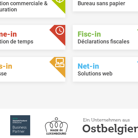
tion commerciale &
Bureau sans papier
uration
me-in
Fisc-in
tion de temps
Déclarations fiscales
s-in
Net-in
sse
Solutions web