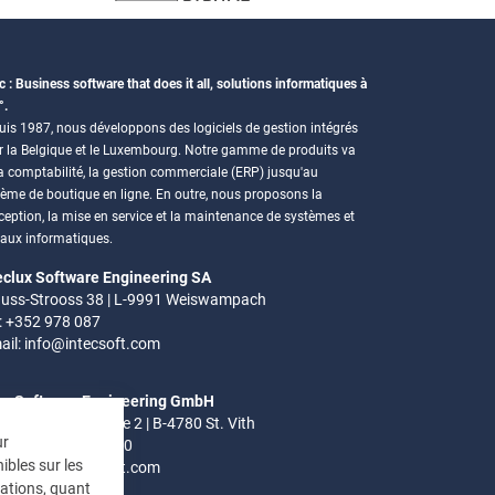
c : Business software that does it all, solutions informatiques à
°.
is 1987, nous développons des logiciels de gestion intégrés
r la Belgique et le Luxembourg. Notre gamme de produits va
a comptabilité, la gestion commerciale (ERP) jusqu'au
tème de boutique en ligne. En outre, nous proposons la
eption, la mise en service et la maintenance de systèmes et
eaux informatiques.
eclux Software Engineering SA
uss-Strooss 38 | L-9991 Weiswampach
.: +352 978 087
ail:
info@intecsoft.com
ec Software Engineering GmbH
el-Ardennen Strasse 2 | B-4780 St. Vith
ur
.: +32 (0)80 280 080
ibles sur les
ail:
info@intecsoft.com
mations, quant