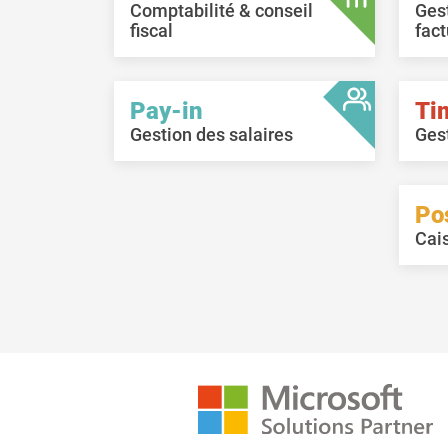
Comptabilité & conseil
Ges
fiscal
fact
Pay-in
Ti
Gestion des salaires
Ges
Po
Cai