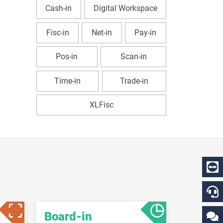
Cash-in
Digital Workspace
Fisc-in
Net-in
Pay-in
Pos-in
Scan-in
Time-in
Trade-in
XLFisc
Board-in