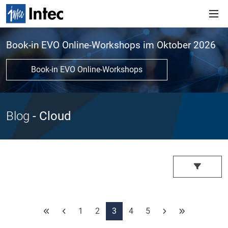
Book-in EVO Online-Workshops im Oktober 2026
Book-in EVO Online-Workshops
Blog
- Cloud
1
2
3
4
5