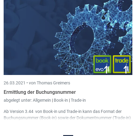
Asskuranz AG, Luxemburg (Time-in) ab 03/2021
EPS, Büllingen (Book-in, Trade-in, Time-in) ab 2/2021
MFN – HaRa, Eiterbach (Book-in) ab 02/2021
Winteclux, Wemperhardt (Book-in, Scan-in) ab 02/2021
Networkers, Troisvierges (Book-in) ab 02/2021
MFN, Eiterbach (Book-in) ab 02/2021
LEYDER Serge sàrl, Weiler (Book-in, Trade-in) ab 02/2021
26.03.2021 •
von Thomas Greimers
Ermittlung der Buchungsnummer
abgelegt unter:
Allgemein
|
Book-in
|
Trade-in
Ab Version 3.44 von Book-in und Trade-in kann das Format der
Buchungsnummer (Book-in) sowie der Dokumentnummer (Trade-in)
anhand vom Kalenderjahr, vom Geschäftsjahr und vom Monat
definiert werden, sodass die entsprechende Nummer automatisch