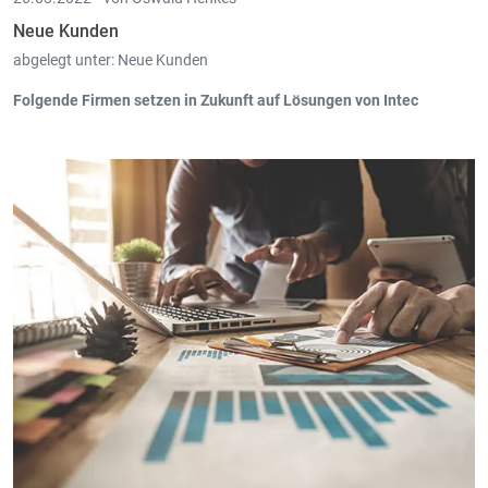
Neue Kunden
abgelegt unter:
Neue Kunden
Folgende Firmen setzen in Zukunft auf Lösungen von Intec
Jomü Fenster GmbH, Mertert (Book-in) ab 03/2022
Lenster Energie, Gonderange (Book-in, Trade-in, Scan-in, Time-
in) ab 03/2022
Salaisons Malmedy (Book-in, Scan-in, Board-in) ab 03/2022
S-Cape sàrl, Bertrange (Book-in, Scan-in) ab 02/2022
Prosport SA, Bertrange (Book-in, Scan-in) ab 02/2022
Citabel Sports SA, Leudelange (Book-in, Scan-in) ab 02/2022
Tornado Constructions SARL, Mertert (Pay-in) ab 02/2022