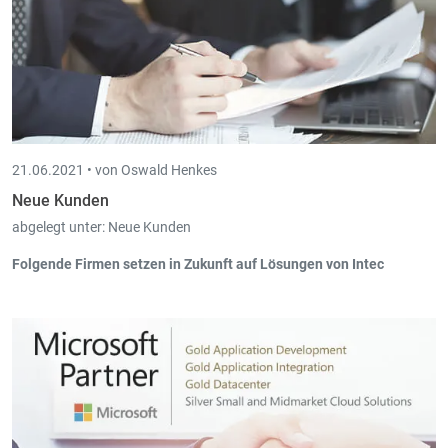
21.06.2021 •
von Oswald Henkes
Neue Kunden
abgelegt unter:
Neue Kunden
Folgende Firmen setzen in Zukunft auf Lösungen von Intec
THEIS Marcel sprl, Houffalize (Board-in, Scan-in) ab 06/2021
Cube Sports, Köln (Book-in, Trade-in, Scan-in, Board-in)
Come Al Mohone, Echternach (Book-in, Trade-in, Cash-in, Pos-
in) ab 06/2021
Fluid Services, Andenne (Book-in) ab 06/2021
Welte’s Welten, Schönberg (Book-in, Scan-in) an 06/2021
MON-NET SA, Moersdorf (Pay-in) ab 05/2021
Maitland Luxemburg (Book-in, Scan-in, Board-in, Time-in, Trade-