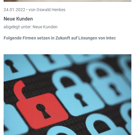
24.01.2022 •
von Oswald Henkes
Neue Kunden
abgelegt unter:
Neue Kunden
Folgende Firmen setzen in Zukunft auf Lösungen von Intec
Dellferme, Grosbous (Book-in, Trade-in, Scan-in, Board-in, Time-
in) ab 01/2022
Renocon sàrl, Bech (Book-in, Scan-in, Board-in) ab 01/2022
De Schnuffekiné s.à r.l, Eltz (Book-in) ab 01/2022
H.K.T, Lontzen (Book-in) ab 01/2021
San Marco, Eupen (Book-in) ab 12/2021
Melktechnik Luxemburg VGMBH, Eschdorf (Book-in, Trade-in,
Scan-in, Time-in, Board-in) ab 01/2022
JOMA AG, Schönberg (Book-in) ab 12/2021
GL Distribution, Verviers (Trade-in, Net-in) ab 12/2021
Pipe Consult SA, Thimister-Clermont (Book-in, Trade-in, Scan-in,
Time-in, Board-in) ab 12/2021
NETiKA Business Solutions SA, Wavre (Book-in) ab 11/2021
DeN BaStElGeCk, Esch/Alzette (Trade-in, Webshop) ab 12/2021