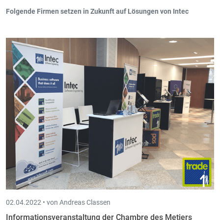
Folgende Firmen setzen in Zukunft auf Lösungen von Intec
Beschützende Werkstätte Eupen (Scan-in, Board-in) ab
05/2022
Logitude World, Contern (Book-in, Scan-in, Cloud-in) ab
05/2022
Institut de Beauté Nëmmen Du, Wintrange (Book-in) ab
05/2022
PSF Mechanik, Huldange (Book-in) ab 05/2022
Steinebach Tankanlagen & Service, Contern (Book-in, Trade-in,
Scan-in, Time-in, Board-in) ab 05/2022
Clean Home sàrl, Diekirch (Book-in, Trade-in) ab 04/2022
Backes Heck Backes, St.Vith (Scan-in, Board-in) ab 04/2022
COCITER, Elsenborn (Book-in, Trade-in Scan-in, Board-in) ab
04/2022
MBCO, Verviers (Book-in) ab 04/2022
Eevelyne Gevaert, Eupen (Book-in) ab 04/2022
02.04.2022 •
von Andreas Classen
Informationsveranstaltung der Chambre des Metiers