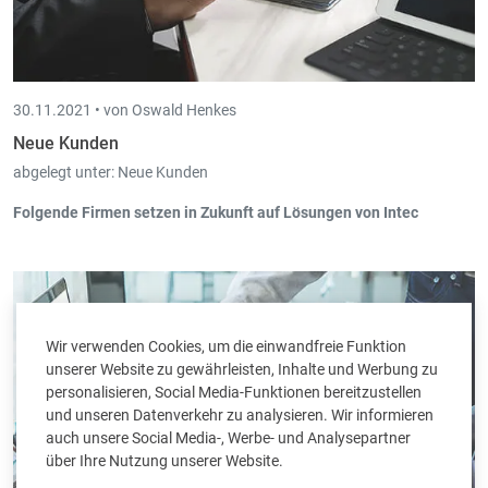
30.11.2021 •
von Oswald Henkes
Neue Kunden
abgelegt unter:
Neue Kunden
Folgende Firmen setzen in Zukunft auf Lösungen von Intec
GMO-LUX, Weiswampach (Book-in, Trade-in, SC, Board-in) ab
10/2021
Lëlljer Gaart s.c., Lullange (Scan-in) ab 10/2021
RABoard-inI Hind SRL, Stembert (Scan-in, Board-in) ab 10/2021
NMIXVOIP SA, Steinsel (Book-in) ab 10/2021
Wir verwenden Cookies, um die einwandfreie Funktion
Spannverbund Luxemburg, KockelScan-inheuer (Book-in, Scan-
unserer Website zu gewährleisten, Inhalte und Werbung zu
in) ab 10/2021
personalisieren, Social Media-Funktionen bereitzustellen
WonScan-inhkutScan-inh, Lintgen (Book-in) ab 09/2021
und unseren Datenverkehr zu analysieren. Wir informieren
MAHE SRL, Herve (Book-in) ab 09/2021
auch unsere Social Media-, Werbe- und Analysepartner
Dachdeckerei Scan-inhwall, Huldange (Book-in) ab 09/2021
über Ihre Nutzung unserer Website.
TERRA LEA S.A., Luxemburg (Book-in) ab 09/2021