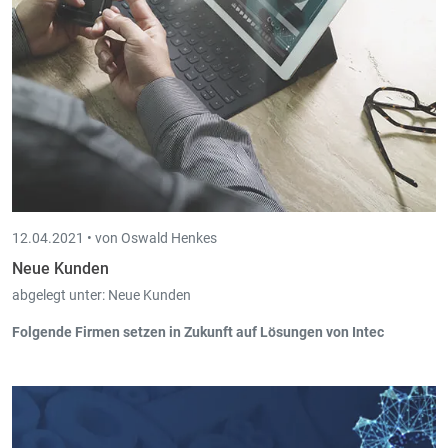
12.04.2021 •
von Oswald Henkes
Neue Kunden
abgelegt unter:
Neue Kunden
Folgende Firmen setzen in Zukunft auf Lösungen von Intec
Groupe Aura sàrl, Niederanven (Pay-in) ab 03/2021
Schaus & Associés S.A., Itzig (Time-in) ab 03/2021
Torrefakt S.à.r.l., Wemperhardt (Cash-in, Pos-in) ab 03/2021
ETECH sprl, Nivelles (Time-in) ab 03/2021