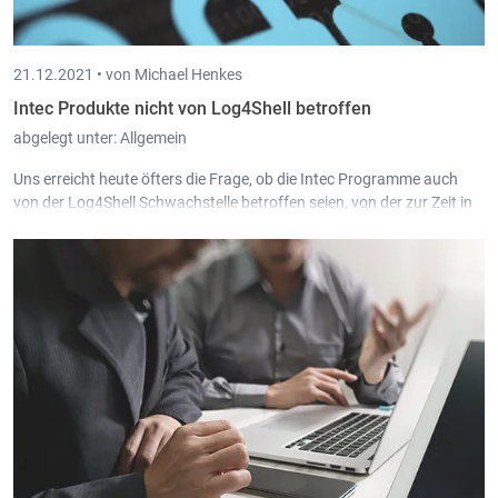
Stonehage Fleming Corporate Services Lux SA (Book-in, Trade-
in, Time-in, Scan-in, Board-in) ab 11/2021
Lëlljer Gaart s.c., Lullange (Book-in, Trade-in, Scan-in) ab
21.12.2021 •
von Michael Henkes
11/2021
FC Trois Frontières, Blombières (Book-in, Trade-in) ab 10/2021
Intec Produkte nicht von Log4Shell betroffen
D. Schonmaker SRL, La Calamine (Book-in) ab 10/2021
abgelegt unter:
Allgemein
ERP Solutions, Wecker (Book-in) ab 10/2021
Uns erreicht heute öfters die Frage, ob die Intec Programme auch
von der Log4Shell Schwachstelle betroffen seien, von der zur Zeit in
den Medien viel zu lesen ist. Das ist glücklicherweise
nicht der Fall
.