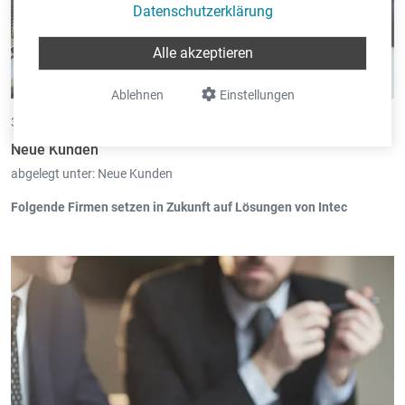
Datenschutzerklärung
K16 sàrl, Luxemburg (Book-in, Scan-in, Board-in) ab 09/2021
Notariat Reuter, Luxemburg (Book-in) ab 09/2021
Alle akzeptieren
Architectes Associés SA, Liège (Book-in) ab 08/2021
Ablehnen
Einstellungen
30.11.2021 •
von Oswald Henkes
Neue Kunden
abgelegt unter:
Neue Kunden
Folgende Firmen setzen in Zukunft auf Lösungen von Intec
VREHEN sàrl, Bissen (Book-in, Trade-in, Cash-in, Pos-in) ab
10/2021
Eneco, Contern (Book-in, Trade-in, Scan-in, Time-in, Pay-in,
Board-in) ab 09/2021
Butzebuerg, Differdange (Book-in) ab 07/2021
Fiduciaire Stähle, Wasserbillig (Scan-in, Board-in, Time-in, Trade-
in) ab 07/2021