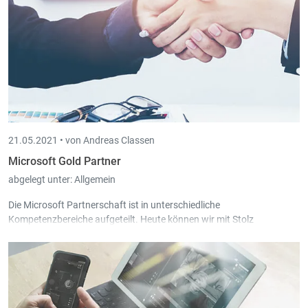
in) ab 05/2021
Alter Echos, Luxemburg (Book-in, Scan-in, Board-in) ab
05/2021
CLL, Wemperhardt (Pay-in) ab 05/2021
Visé - Restaurant und Vinothek, Eupen (Book-in) ab 03/2021
Notermanns-Mertens SRL, Kettenis (Book-in) ab 2/2021
21.05.2021 •
von Andreas Classen
Microsoft Gold Partner
abgelegt unter:
Allgemein
Die Microsoft Partnerschaft ist in unterschiedliche
Kompetenzbereiche aufgeteilt. Heute können wir mit Stolz
verkünden, dass Intec weiterhin allen Anforderungen genügt.