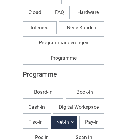
Cloud
FAQ
Hardware
Internes
Neue Kunden
Programmänderungen
Programme
Programme
Board-in
Book-in
Cash-in
Digital Workspace
Fisc-in
Net-in
Pay-in
Pos-in
Scan-in