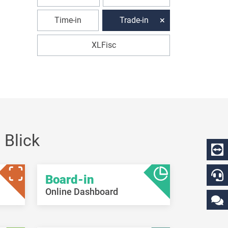
Time-in
Trade-in
XLFisc
 Blick
Board-in
Online Dashboard