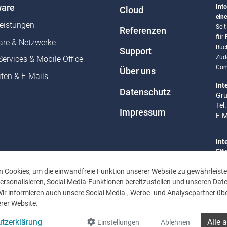
are
Inte
Cloud
eine
leistungen
Sei
Referenzen
für
re & Netzwerke
Buc
Support
Zud
Services & Mobile Office
Com
Über uns
ten & E-Mails
Int
Datenschutz
Gru
Tel
Impressum
E-M
Int
Eif
Tel
 Cookies, um die einwandfreie Funktion unserer Website zu gewährleiste
E-M
rsonalisieren, Social Media-Funktionen bereitzustellen und unseren Dat
Wir informieren auch unsere Social Media-, Werbe- und Analysepartner übe
Bür
rer Website.
Mo 
Uhr
tzerklärung
Alle 
Einstellungen
Ablehnen