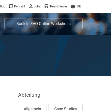
Blog
Kontakt
Jobs
Team
Viewer
DE
Book-in EVO Online-Workshops
Abteilung
Allgemein
Case Studies