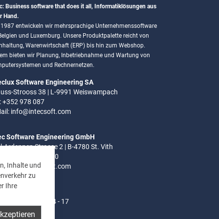
c: Business software that does it all, Informatiklösungen aus
r Hand.
t 1987 entwickeln wir mehrsprachige Unternehmenssoftware
 Belgien und Luxemburg. Unsere Produktpalette reicht von
hhaltung, Warenwirtschaft (ERP) bis hin zum Webshop.
em bieten wir Planung, Inbetriebnahme und Wartung von
putersystemen und Rechnernetzen.
eclux Software Engineering SA
uss-Strooss 38 | L-9991 Weiswampach
.: +352 978 087
ail:
info@intecsoft.com
ec Software Engineering GmbH
el-Ardennen Strasse 2 | B-4780 St. Vith
.: +32 (0)80 280 080
n, Inhalte und
ail:
info@intecsoft.com
enverkehr zu
r Ihre
ozeiten:
- Do: 8 - 12 Uhr | 14 - 17
akzeptieren