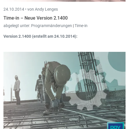
24.10.2014 •
von Andy Lenges
Time-in – Neue Version 2.1400
abgelegt unter:
Programmänderungen
|
Time-in
Version 2.1400 (erstellt am 24.10.2014):
Daten kopieren/einlesen: Backup und Restore von SQL-Server
versions- unabhängigen Backups
.
Neue Funktion "
Stapelverwaltung (Direktdruck)
".