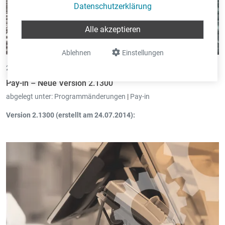
Datenschutzerklärung
Alle akzeptieren
Ablehnen
Einstellungen
24.07.2014 •
von Andy Lenges
Pay-in – Neue Version 2.1300
abgelegt unter:
Programmänderungen
|
Pay-in
Version 2.1300 (erstellt am 24.07.2014):
Neuer Ausdruck: Detail der
sozialen Lasten pro Arbeitnehmer.
Konvertierung Code Beschäftigung: Konvertierung
Format
CITP-88 nach CITP-08
.