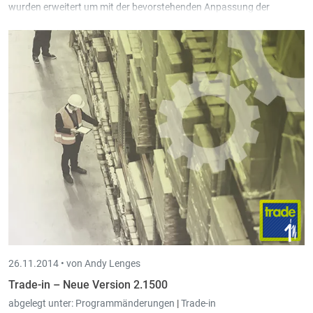
wurden erweitert um mit der bevorstehenden Anpassung der
Mehrwertsteuersätze in Luxemburg kompatibel zu sein.
Wie im letzten Newsletter geschrieben, hat die luxemburgische
Regierung die Absicht bekundet den normalen
Mehrwertsteuersatz von 15% auf 17% anzuheben, sowie die
reduzierten Sätze 6% und 12% auf jeweils 8% und 14%. Der
Steuersatz von 3% bleibt unverändert. Die neuen
Mehrwertsteuersätze sollen ab dem 1. Januar 2015 in Kraft
treten.
Fünf weitere Auswahlmöglichkeiten in der
erweiterten
Auswahl
der Ausdrucke hinzugefügt.
26.11.2014 •
von Andy Lenges
Trade-in – Neue Version 2.1500
abgelegt unter:
Programmänderungen
|
Trade-in