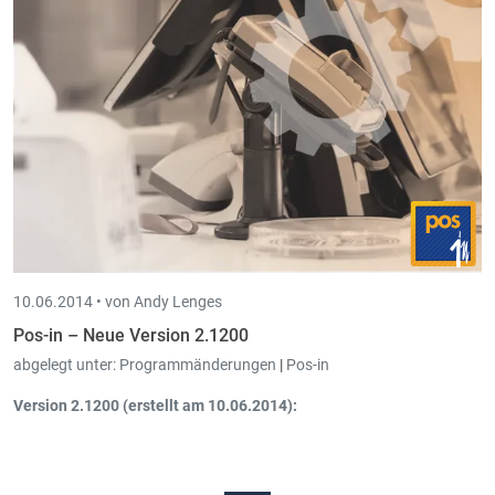
10.06.2014 •
von Andy Lenges
Pos-in – Neue Version 2.1200
abgelegt unter:
Programmänderungen
|
Pos-in
Version 2.1200 (erstellt am 10.06.2014):
Das aktuelle Ticket kann
(provisorisch) gedruckt
werden, bevor
es abgerechnet wurde.
Die Farbe der
Artikelseiten-Reiter
kann geändert werden.