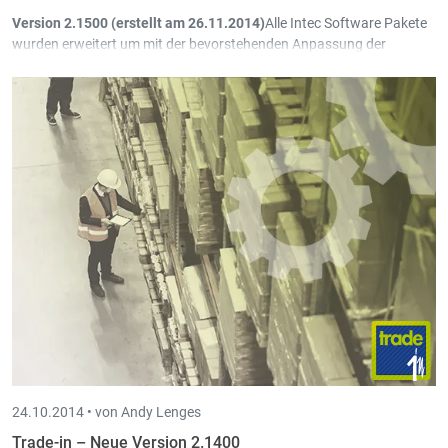
Version 2.1500 (erstellt am 26.11.2014)
Alle Intec Software Pakete
wurden erweitert um mit der bevorstehenden Anpassung der
Mehrwertsteuersätze in Luxemburg kompatibel zu sein.
Wie im letzten Newsletter geschrieben, hat die luxemburgische
Regierung die Absicht bekundet den normalen
Mehrwertsteuersatz von 15% auf 17% anzuheben, sowie die
reduzierten Sätze 6% und 12% auf jeweils 8% und 14%. Der
Steuersatz von 3% bleibt unverändert. Die neuen
Mehrwertsteuersätze sollen ab dem 1. Januar 2015 in Kraft
treten.
Fünf weitere Auswahlmöglichkeiten in der
erweiterten
Auswahl
der Ausdrucke hinzugefügt.
24.10.2014 •
von Andy Lenges
Trade-in – Neue Version 2.1400