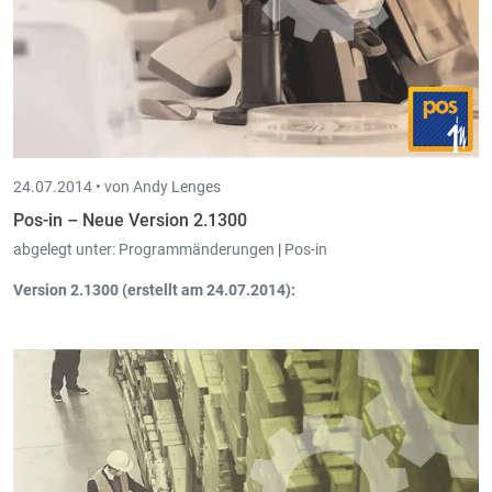
24.07.2014 •
von Andy Lenges
Pos-in – Neue Version 2.1300
abgelegt unter:
Programmänderungen
|
Pos-in
Version 2.1300 (erstellt am 24.07.2014):
Neue Funktion "
Artikel in Trade-in erstellen/konsultieren
":
Öffnet den Trade-in Artikelschirm aus Pos-in heraus, bei
ausgewähltem Artikel wird die Artikelansicht zur Konsultation
geöffnet, wenn kein Artikel ausgewählt wurde, wird der
Artikelschirm zwecks Erstellung eines neuen Artikels geöffnet.