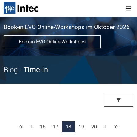
Book-in EVO Online-Workshops im Oktober 2026
Book-in EVO Online-Workshops
Blog
- Time-in
16
17
18
19
20