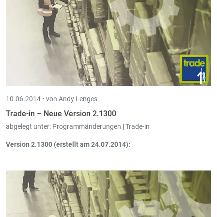
10.06.2014 •
von Andy Lenges
Trade-in – Neue Version 2.1300
abgelegt unter:
Programmänderungen
|
Trade-in
Version 2.1300 (erstellt am 24.07.2014):
OPOS-Scanner Einbindung
im Schirm Ausgangsoperationen:
Im zusätzlichen Auswahlschirm kann ausgewählt werden, ob
der resultierende Artikel eingefügt oder aber auf diesen
positioniert werden soll.
E-Mail Versand über
sichere Leitung (SSL).