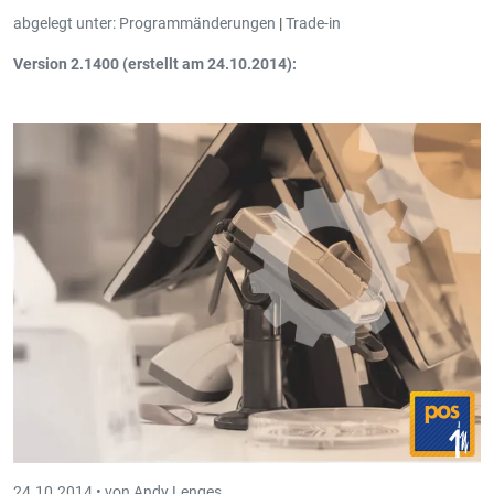
abgelegt unter:
Programmänderungen
|
Trade-in
Version 2.1400 (erstellt am 24.10.2014):
Artikelschirm: Auswahlmöglichkeit eines
alternativen MwSt.-
Satzes
im Artikelschirm hinzugefügt. Dieser MwSt.-Satz wird
bei der Eingabe von neuen Artikellinien im Auftrags- und
Bestellschirm berücksichtigt sobald die neue "Alternative
MwSt."-CheckBox angehakt ist. Anwendungsbeispiele:
Horeca Sektor
: Der alternative MwSt.-Satz kann benutzt
werden um eine unterschiedliche MwSt. zu berechnen bei
Kunden, die vor Ort essen oder nicht.
Bauunternehmen
: Pro Artikel kann die Differenzierung
zwischen Alt-(6%-MwSt.) oder Neubau gemacht werden.
24.10.2014 •
von Andy Lenges