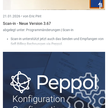
21.01.2026 •
von Eric Pint
Scan-in - Neue Version 3.67
abgelegt unter:
Programmänderungen
|
Scan-in
Scan-in unterstützt jetzt auch das Senden und Empfangen von
Self-Billing Rechnungen via Peppol.
Im Dokumentschirm können jetzt auch Annotationen
verwendet werden.
Neue Kolonne in der Dokumentliste die die Herkunft des
Dokumentes angibt (z.B. ob importiert, per E-Mail, per Peppol
erhalten, usw.).