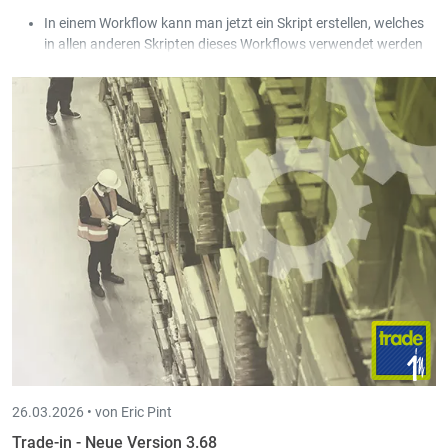
In einem Workflow kann man jetzt ein Skript erstellen, welches
in allen anderen Skripten dieses Workflows verwendet werden
kann.
Der Zugang zu E-Mails und Kalendern über die „Exchange Web
Services“-Schnittstelle wird bald von Microsoft abgeschaltet.
Scan-in unterstützt jetzt stattdessen die „Microsoft Graph API“-
Schnittstelle.
Der Zustand des Hakens „Alle Gesellschaften zeigen“ wird pro
User abgespeichert.
26.03.2026 •
von Eric Pint
Trade-in - Neue Version 3.68