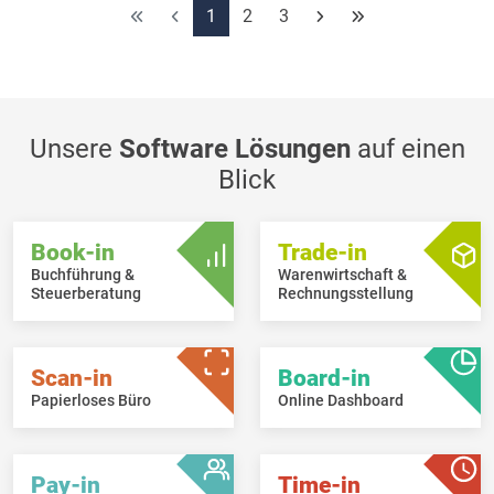
Lieferanten abhängig machen.
1
2
3
Im Auftragsschirm können über den „Gekaufte Artikel“-Knopf
(unterhalb des Detailgrids) in der nachfolgenden Artikelliste
mehrere bereits gekaufte Artikel gleichzeitig ausgewählt
werden, die dann ins Dokumentdetail hinzugefügt werden
können.
Unsere
Software Lösungen
auf einen
Blick
Book-in
Trade-in
Buchführung &
Warenwirtschaft &
Steuerberatung
Rechnungsstellung
Scan-in
Board-in
Papierloses Büro
Online Dashboard
Pay-in
Time-in