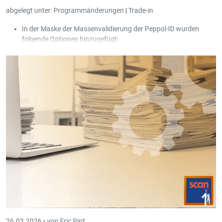
abgelegt unter:
Programmänderungen
|
Trade-in
In der Maske der Massenvalidierung der Peppol-ID wurden
folgende Optionen hinzugefügt:
Nur Kunden mit fehlerhafter Peppol-ID anzeigen.
Einstellungen bei bereits bestehenden Peppol-Kunden
korrigieren.
26.03.2026 •
von Eric Pint