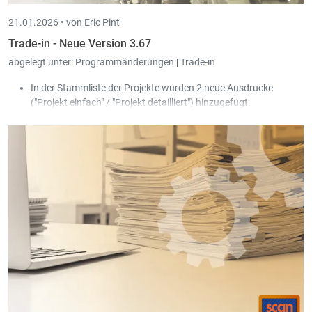
21.01.2026 •
von Eric Pint
Trade-in - Neue Version 3.67
abgelegt unter:
Programmänderungen
|
Trade-in
In der Stammliste der Projekte wurden 2 neue Ausdrucke
("Projekt einfach" / "Projekt detailliert") hinzugefügt.
In Menü "Hilfe" wurde ein Handbuch zum Thema 'Peppol'
hinzugefügt.
In den Parametern (Reiter "Allgemein - Peppol") können die
Ausdruckziele definiert werden, die beim Kunden hinterlegt
werden, wenn die Peppol-ID durch das System automatisch
ermittelt wurde.