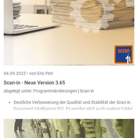
04.09.2025 •
von Eric Pint
Scan-in - Neue Version 3.65
abgelegt unter:
Programmänderungen
|
Scan-in
Deutliche Verbesserung der Qualität und Stabilität der Scan-in
Document Intelligence (KI). Es werden jetzt auch weitere Felder
ausgelesen: Empfänger Gesellschaft, Total Brutto, Total Netto
und Referenz.
Der Import von digitalen Rechnungen wurde vereinfacht und
verhält sich jetzt in allen Fällen so, wie wenn sie aus dem Peppol