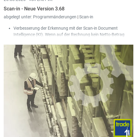
Scan-in - Neue Version 3.68
abgelegt unter:
Programmänderungen
|
Scan-in
Verbesserung der Erkennung mit der Scan-in Document
Intelligence (KI). Wenn auf der Rechnung kein Netto-Betrag
ausgewiesen wird, ermittelt die KI diesen jetzt anhand des
MwSt.-Betrags.
Erweiterte Unterstützung zum Empfangen von Peppol Self-
Billing Rechnungen.
Bei der interaktiven Übergabe von Finanzoperationen nach
Book-in wird das Übergeben von Detailzeilen unterstützt.