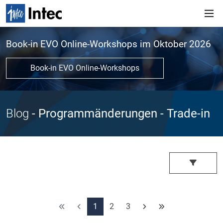
Book-in EVO Online-Workshops im Oktober 2026
Book-in EVO Online-Workshops
Blog
- Programmänderungen
- Trade-in
1
2
3