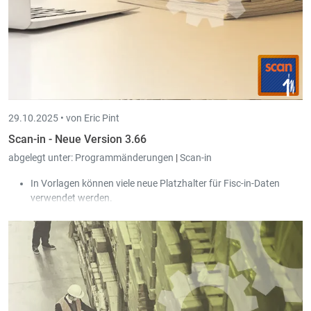
29.10.2025 •
von Eric Pint
Scan-in - Neue Version 3.66
abgelegt unter:
Programmänderungen
|
Scan-in
In Vorlagen können viele neue Platzhalter für Fisc-in-Daten
verwendet werden.
Digitale Rechnungen im UBL-Format können automatisch in
Book-in verbucht werden.
Neuer Dialog beim Auswählen der Gesellschaft, der auch die
Anzahl offener Dokumente anzeigt.