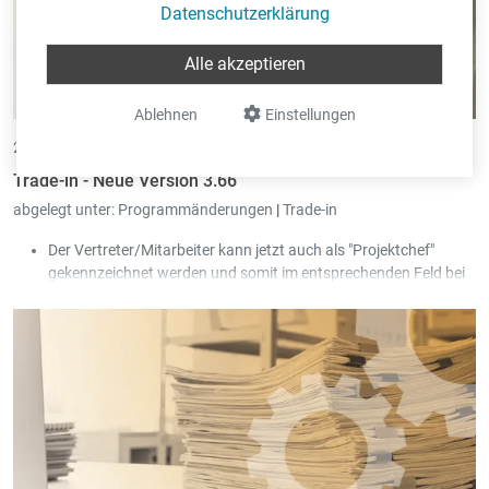
Datenschutzerklärung
Alle akzeptieren
Ablehnen
Einstellungen
29.10.2025 •
von Eric Pint
Trade-in - Neue Version 3.66
abgelegt unter:
Programmänderungen
|
Trade-in
Der Vertreter/Mitarbeiter kann jetzt auch als "Projektchef"
gekennzeichnet werden und somit im entsprechenden Feld bei
den Projekten ausgewählt werden.
In der Stammdatei vom Artikel wurde in der Tabelle der
Barcodes ein neues Feld "Priorität" sowie eine neue Tabelle, um
die Lieferanten des Barcodes zu erfassen, hinzugefügt. Bei den
Etiketten-Ausdrucken kann auf die neuen Felder gefiltert
werden.