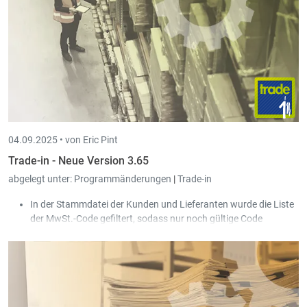
04.09.2025 •
von Eric Pint
Trade-in - Neue Version 3.65
abgelegt unter:
Programmänderungen
|
Trade-in
In der Stammdatei der Kunden und Lieferanten wurde die Liste
der MwSt.-Code gefiltert, sodass nur noch gültige Code
auswählbar sind.
Der Peppolversand unterstützt jetzt auch Rechnungen mit
Skonto nach belgischem System.
In der Erfassungsmaske der Kunden- und
Lieferantendokumente wurde die Liste der MwSt.-Code
gefiltert, sodass nur noch gültige Code auswählbar sind.