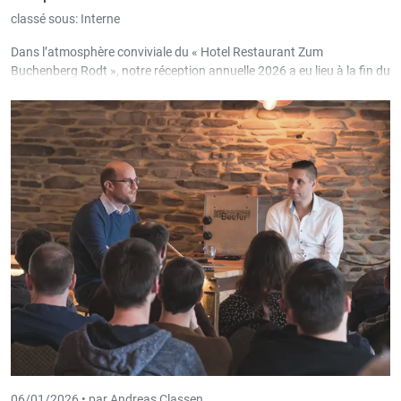
classé sous:
Interne
Dans l’atmosphère conviviale du « Hotel Restaurant Zum
Buchenberg Rodt », notre réception annuelle 2026 a eu lieu à la fin du
mois de janvier.
06/01/2026 •
par Andreas Classen