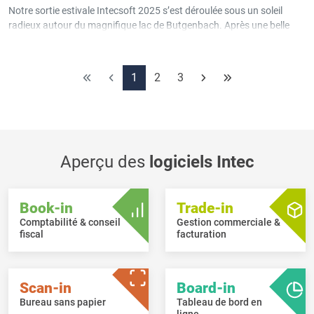
Notre sortie estivale Intecsoft 2025 s’est déroulée sous un soleil
radieux autour du magnifique lac de Butgenbach. Après une belle
randonnée, nous avons terminé la journée autour d’un barbecue
convivial dans une cabane grill.
1
2
3
Aperçu des
logiciels Intec
Book-in
Trade-in
Comptabilité & conseil
Gestion commerciale &
fiscal
facturation
Scan-in
Board-in
Bureau sans papier
Tableau de bord en