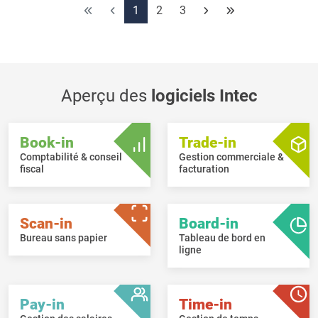
Corriger les paramètres pour les clients Peppol déjà
1
2
3
existants.
Aperçu des
logiciels Intec
Book-in
Trade-in
Comptabilité & conseil
Gestion commerciale &
fiscal
facturation
Scan-in
Board-in
Bureau sans papier
Tableau de bord en
ligne
Pay-in
Time-in