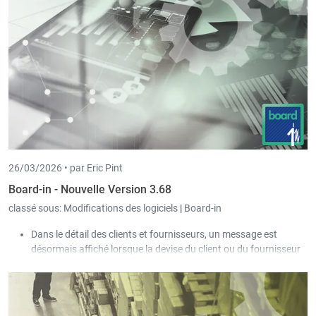
Lors de la création d’une nouvelle écriture, le journal est à
nouveau libéré dès que la nouvelle écriture est enregistrée
par l’utilisateur.
26/03/2026 •
par Eric Pint
Board-in - Nouvelle Version 3.68
classé sous:
Modifications des logiciels
|
Board-in
Dans le détail des clients et fournisseurs, un message est
désormais affiché lorsque la devise du client ou du fournisseur
diffère de celle de la société.