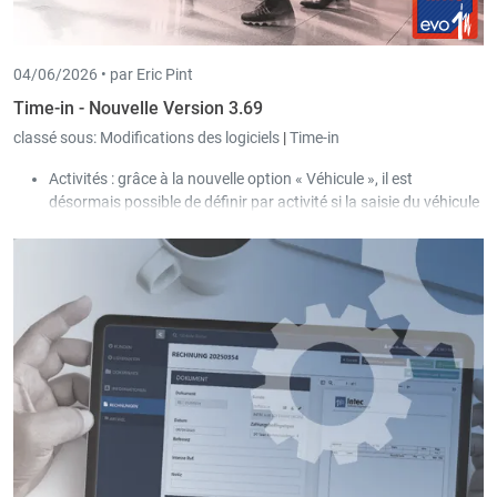
04/06/2026 •
par Eric Pint
Time-in - Nouvelle Version 3.69
classé sous:
Modifications des logiciels
|
Time-in
Activités : grâce à la nouvelle option « Véhicule », il est
désormais possible de définir par activité si la saisie du véhicule
est autorisée ou obligatoire pour l’utilisateur lors de l’encodage
du temps de travail / pointage.