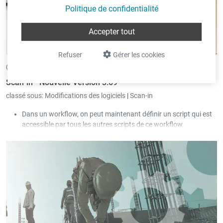
Politique de confidentialité
Accepter tout
Refuser
Gérer les cookies
04/06/2026 •
par Eric Pint
Scan-in - Nouvelle Version 3.69
classé sous:
Modifications des logiciels
|
Scan-in
Dans un workflow, on peut maintenant définir un script qui est
accessible par tous les autres scripts de ce workflow.
L'accès aux e-mails et calendriers via « Exchange Web Services »
sera bientôt bloqué par Microsoft.
Désormais, Scan-in supporte cet accès via « Microsoft Graph
API ».
La valeur de la case à cocher « Afficher toutes les sociétés » est
sauvegardée pour chaque utilisateur.