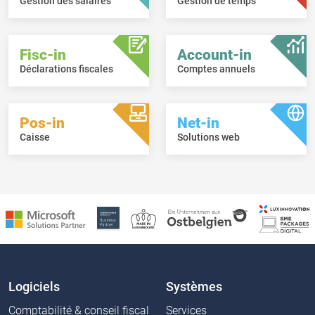
Gestion des salaires
Gestion de temps
Fisc-in
Account-in
Déclarations fiscales
Comptes annuels
Pos-in
Net-in
Caisse
Solutions web
Logiciels
Systèmes
Comptabilité & conseil fiscal
Services