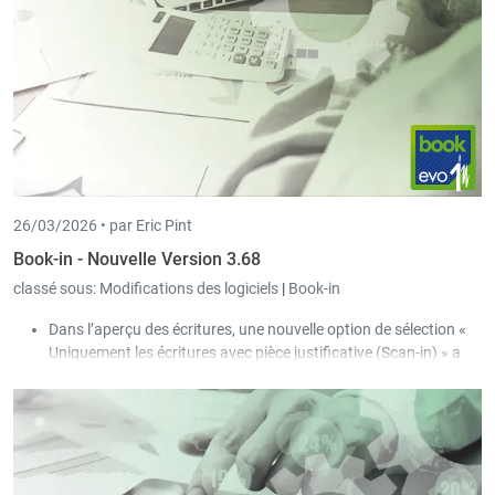
est également déclarée via la DECMAL de la CCSS.
Un nouveau code salaire « Heures refusées maladie »
(HMALNA) peut être dorénavant utilisé dans la saisie
journalière.
26/03/2026 •
par Eric Pint
Book-in - Nouvelle Version 3.68
classé sous:
Modifications des logiciels
|
Book-in
Dans l’aperçu des écritures, une nouvelle option de sélection «
Uniquement les écritures avec pièce justificative (Scan-in) » a
été ajoutée.
Le verrouillage lors de la comptabilisation des journaux a été
assoupli :
Il est désormais possible que plusieurs personnes
modifient simultanément des écritures existantes dans le
même journal.