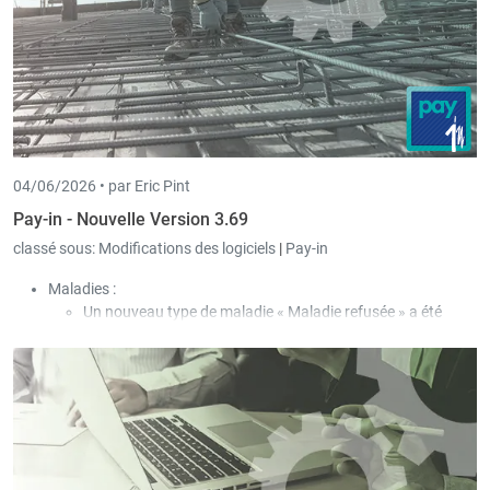
04/06/2026 •
par Eric Pint
Pay-in - Nouvelle Version 3.69
classé sous:
Modifications des logiciels
|
Pay-in
Maladies :
Un nouveau type de maladie « Maladie refusée » a été
ajouté.
Dans ce cas, afin que l’employeur ne doive rien débourser,
le type de paiement « Indemnisation par la CNS » est
utilisé, même si la CNS ne verse aucune contribution au
salarié.
Ces jours de maladie ne sont pris en compte ni pour le
régime des 77 jours ni pour celui des 546 jours. La maladie