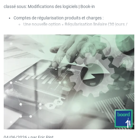
classé sous:
Modifications des logiciels
|
Book-in
Comptes de régularisation produits et charges :
Une nouvelle option « Régularisation linéaire (30 jours /
mois) » a été ajoutée dans les paramètres.
Une nouvelle option « Créer une nouvelle OD par période et
facture » a été ajoutée dans les paramètres.
Dans l’écran des factures d’entrée et de sortie, une
nouvelle impression « Liste simple des régularisations » a
été ajoutée ; la liste s’ouvre lorsque l’option de
régularisation est relancée pour une facture déjà
régularisée.
04/06/2026 •
par Eric Pint