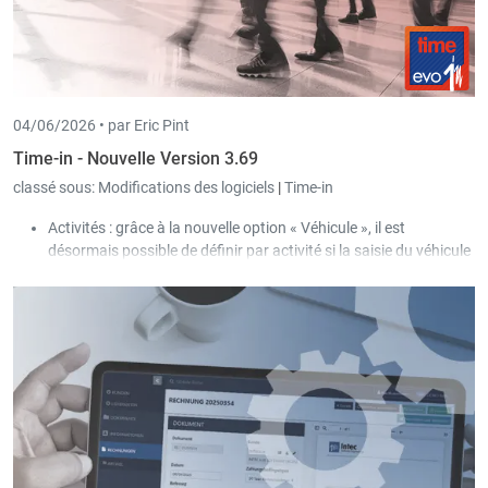
04/06/2026 •
par Eric Pint
Time-in - Nouvelle Version 3.69
classé sous:
Modifications des logiciels
|
Time-in
Activités : grâce à la nouvelle option « Véhicule », il est
désormais possible de définir par activité si la saisie du véhicule
est autorisée ou obligatoire pour l’utilisateur lors de l’encodage
du temps de travail / pointage.