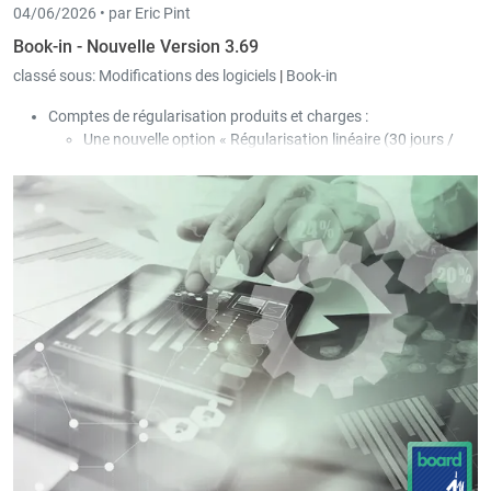
04/06/2026 •
par Eric Pint
Book-in - Nouvelle Version 3.69
classé sous:
Modifications des logiciels
|
Book-in
Comptes de régularisation produits et charges :
Une nouvelle option « Régularisation linéaire (30 jours /
mois) » a été ajoutée dans les paramètres.
Une nouvelle option « Créer une nouvelle OD par période et
facture » a été ajoutée dans les paramètres.
Dans l’écran des factures d’entrée et de sortie, une
nouvelle impression « Liste simple des régularisations » a
été ajoutée ; la liste s’ouvre lorsque l’option de
régularisation est relancée pour une facture déjà
régularisée.