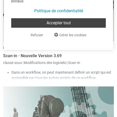
sociaux.
Politique de confidentialité
Accepter tout
Refuser
Gérer les cookies
04/06/2026 •
par Eric Pint
Scan-in - Nouvelle Version 3.69
classé sous:
Modifications des logiciels
|
Scan-in
Dans un workflow, on peut maintenant définir un script qui est
accessible par tous les autres scripts de ce workflow.
L'accès aux e-mails et calendriers via « Exchange Web Services »
sera bientôt bloqué par Microsoft.
Désormais, Scan-in supporte cet accès via « Microsoft Graph
API ».
La valeur de la case à cocher « Afficher toutes les sociétés » est
sauvegardée pour chaque utilisateur.