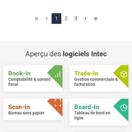
Afficher uniquement les clients avec une ID Peppol
erronée.
Corriger les paramètres pour les clients Peppol déjà
1
2
3
existants.
Aperçu des
logiciels Intec
Book-in
Trade-in
Comptabilité & conseil
Gestion commerciale &
fiscal
facturation
Scan-in
Board-in
Bureau sans papier
Tableau de bord en
ligne