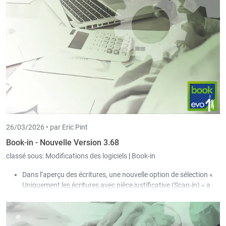
Ces jours de maladie ne sont pris en compte ni pour le
régime des 77 jours ni pour celui des 546 jours. La maladie
est également déclarée via la DECMAL de la CCSS.
Un nouveau code salaire « Heures refusées maladie »
(HMALNA) peut être dorénavant utilisé dans la saisie
journalière.
26/03/2026 •
par Eric Pint
Book-in - Nouvelle Version 3.68
classé sous:
Modifications des logiciels
|
Book-in
Dans l’aperçu des écritures, une nouvelle option de sélection «
Uniquement les écritures avec pièce justificative (Scan-in) » a
été ajoutée.
Le verrouillage lors de la comptabilisation des journaux a été
assoupli :