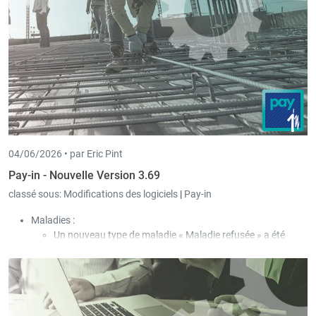
04/06/2026 •
par Eric Pint
Pay-in - Nouvelle Version 3.69
classé sous:
Modifications des logiciels
|
Pay-in
Maladies :
Un nouveau type de maladie « Maladie refusée » a été
ajouté.
Dans ce cas, afin que l’employeur ne doive rien débourser,
le type de paiement « Indemnisation par la CNS » est
utilisé, même si la CNS ne verse aucune contribution au
salarié.