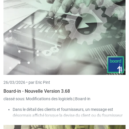
Il est désormais possible que plusieurs personnes
modifient simultanément des écritures existantes dans le
même journal.
Lors de la création d’une nouvelle écriture, le journal est à
nouveau libéré dès que la nouvelle écriture est enregistrée
par l’utilisateur.
26/03/2026 •
par Eric Pint
Board-in - Nouvelle Version 3.68
classé sous:
Modifications des logiciels
|
Board-in
Dans le détail des clients et fournisseurs, un message est
désormais affiché lorsque la devise du client ou du fournisseur
diffère de celle de la société.