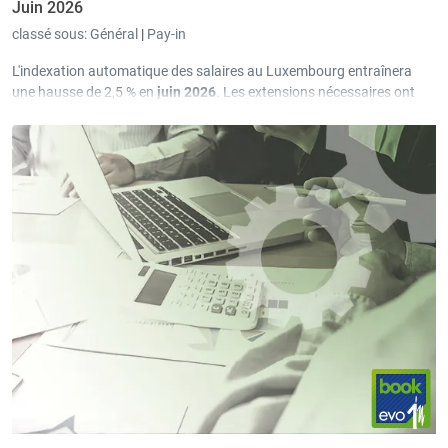
Juin 2026
classé sous:
Général
|
Pay-in
L'indexation automatique des salaires au Luxembourg entraînera
une hausse de 2,5 % en
juin 2026
. Les extensions nécessaires ont
été programmées à cet effet dans la version
3.69.3.0
de Pay-in.