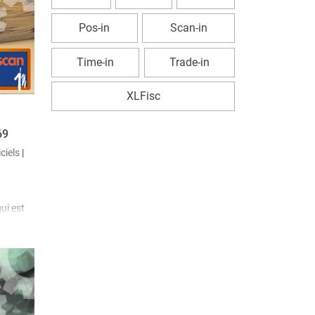
Pos-in
Scan-in
Time-in
Trade-in
XLFisc
69
iciels
|
ui est
 scripts
iers via
era
cet
PI ».