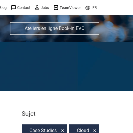
Blog
Contact
Jobs
Team
Viewer
FR
Ateliers en ligne Book-in EVO
Sujet
Case Studies
Cloud