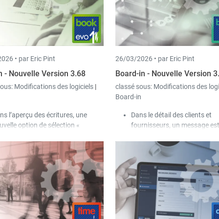
La valeur de la case à cocher
Afficher toutes les sociétés » 
sauvegardée pour chaque util
026 •
par Eric Pint
26/03/2026 •
par Eric Pint
n - Nouvelle Version 3.68
Board-in - Nouvelle Version 3
sous:
Modifications des logiciels
|
classé sous:
Modifications des log
Board-in
ns l’aperçu des écritures, une
Dans le détail des clients et
uvelle option de sélection «
fournisseurs, un message es
iquement les écritures avec pièce
désormais affiché lorsque la 
tificative (Scan-in) » a été ajoutée.
du client ou du fournisseur di
 verrouillage lors de la
celle de la société.
mptabilisation des journaux a été
soupli :
Il est désormais possible que
plusieurs personnes modifient
simultanément des écritures
existantes dans le même