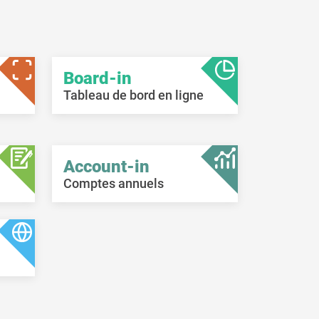
de
il.
uant sur
Board-in
Tableau de bord en ligne
Account-in
Comptes annuels