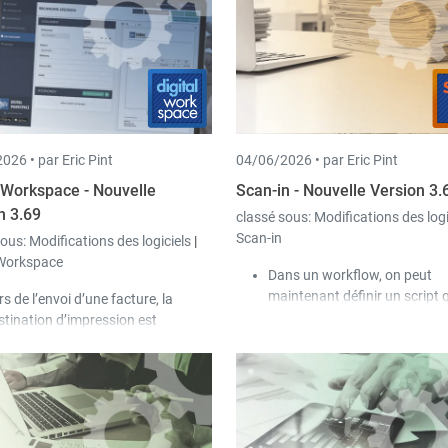
glet via un clic avec le bouton du
peut filtrer via une sélection.
ieu de la souris.
026 •
par Eric Pint
04/06/2026 •
par Eric Pint
l Workspace - Nouvelle
Scan-in - Nouvelle Version 3.
n 3.69
classé sous:
Modifications des log
Scan-in
sous:
Modifications des logiciels
|
-Workspace
Dans un workflow, on peut
maintenant définir un script q
rs de l’envoi d’une facture, la
accessible par tous les autres
stination d’impression est
de ce workflow.
sormais automatiquement définie
L'accès aux e-mails et calendr
r « Envoyer avec Peppol » lorsque
« Exchange Web Services » s
ppol est configuré.
bientôt bloqué par Microsoft.
Désormais, Scan-in supporte 
accès via « Microsoft Graph A