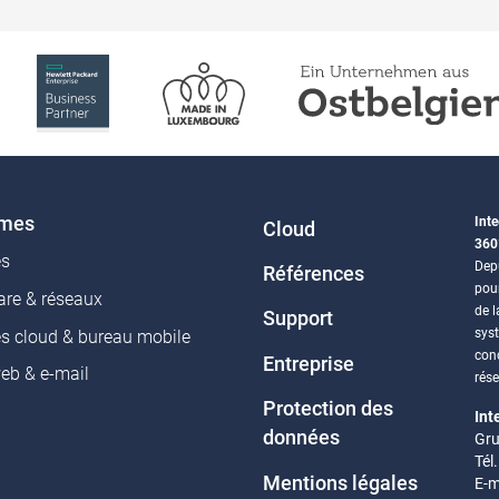
èmes
Inte
Cloud
360
es
Depu
Références
pou
re & réseaux
de l
Support
sys
es cloud & bureau mobile
conc
Entreprise
web & e-mail
rés
Protection des
Int
données
Gru
Tél
Mentions légales
E-m