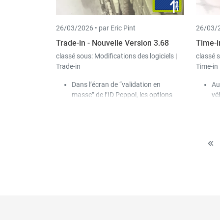
des 77 jours ni pour celui des
546 jours. La maladie est
26/03/2026 •
par Eric Pint
26/03/2
également déclarée via la
DECMAL de la CCSS.
Trade-in - Nouvelle Version 3.68
Time-i
Un nouveau code salaire «
classé sous:
Modifications des logiciels
|
classé 
Heures refusées maladie »
Trade-in
Time-in
(HMALNA) peut être
dorénavant utilisé dans la saisie
Dans l’écran de “validation en
Au
journalière.
masse” de l’ID Peppol, les options
vé
suivantes ont été ajoutées :
ch
Afficher uniquement les clients
l’
avec une ID Peppol erronée.
po
Corriger les paramètres pour les
Da
clients Peppol déjà existants.
cr
en
co
Su
Tim
déf
les