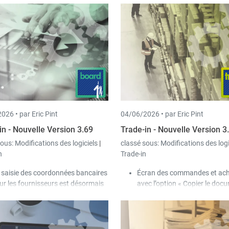
026 •
par Eric Pint
04/06/2026 •
par Eric Pint
in - Nouvelle Version 3.69
Trade-in - Nouvelle Version 3
sous:
Modifications des logiciels
|
classé sous:
Modifications des log
n
Trade-in
 saisie des coordonnées bancaires
Écran des commandes et ach
ur les fournisseurs est désormais
avec l’option « Copier le docu
ise en charge.
il est désormais possible de c
ns les tableaux des achats, ventes
simultanément le document
 sociétés, il est désormais possible
sélectionné pour plusieurs
ouvrir une entrée dans un nouvel
clients/fournisseurs, que l’uti