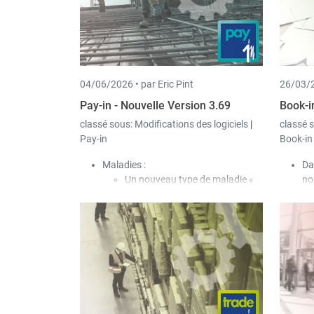
04/06/2026 •
par Eric Pint
26/03/2
Pay-in - Nouvelle Version 3.69
Book-i
classé sous:
Modifications des logiciels
|
classé 
Pay-in
Book-in
Maladies :
Da
Un nouveau type de maladie «
no
Maladie refusée » a été ajouté.
Un
Dans ce cas, afin que
jus
l’employeur ne doive rien
Le
débourser, le type de paiement «
co
Indemnisation par la CNS » est
as
utilisé, même si la CNS ne verse
aucune contribution au salarié.
Ces jours de maladie ne sont
pris en compte ni pour le régime