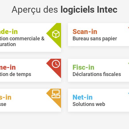
jointes seront envoyées lors 
l’envoi via Peppol ou par e-ma
Aperçu des
logiciels Intec
La liste des documents peut
maintenant être triée en cliq
les en-têtes des colonnes.
ade-in
Scan-in
tion commerciale &
Bureau sans papier
uration
me-in
Fisc-in
tion de temps
Déclarations fiscales
s-in
Net-in
sse
Solutions web