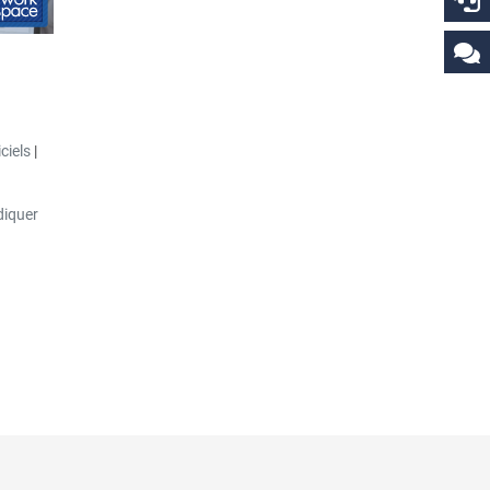
iciels
|
diquer
outer
ment via
glisser-
rales de
uments
haque
ffichés
 les
es pièces