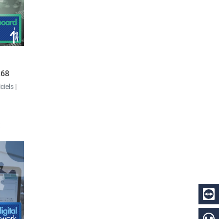
 «
est
isateur.
.68
iciels
|
t
devise
ffère de