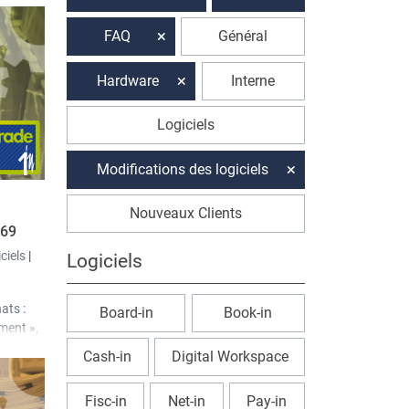
FAQ
Général
Hardware
Interne
Logiciels
Modifications des logiciels
Nouveaux Clients
.69
iciels
|
Logiciels
ats :
Board-in
Book-in
ment »,
opier
Cash-in
Digital Workspace
Fisc-in
Net-in
Pay-in
lisateur