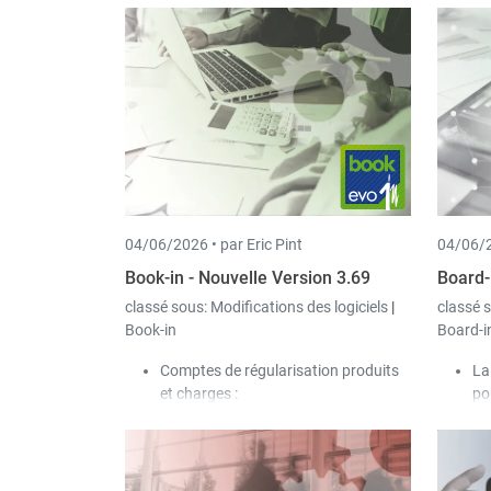
04/06/2026 •
par Eric Pint
04/06/2
Book-in - Nouvelle Version 3.69
Board-
classé sous:
Modifications des logiciels
|
classé 
Book-in
Board-i
Comptes de régularisation produits
La
et charges :
po
Une nouvelle option «
pr
Régularisation linéaire (30 jours
Da
/ mois) » a été ajoutée dans les
et
paramètres.
d’