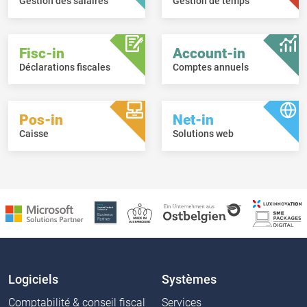
Gestion des salaires
Gestion de temps
Fisc-in
Account-in
Déclarations fiscales
Comptes annuels
Pos-in
Net-in
Caisse
Solutions web
Logiciels
Systèmes
Comptabilité & conseil fiscal
Services