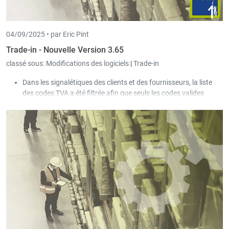
04/09/2025 •
par Eric Pint
Trade-in - Nouvelle Version 3.65
classé sous:
Modifications des logiciels
|
Trade-in
Dans les signalétiques des clients et des fournisseurs, la liste
des codes TVA a été filtrée afin que seuls les codes valides
soient sélectionnables.
L’envoi Peppol prend désormais également en charge les
factures avec escompte selon le système belge.
Dans l’écran de saisie des documents clients et fournisseurs, la
liste des codes TVA a été filtrée afin que seuls les codes valides
soient sélectionnables.