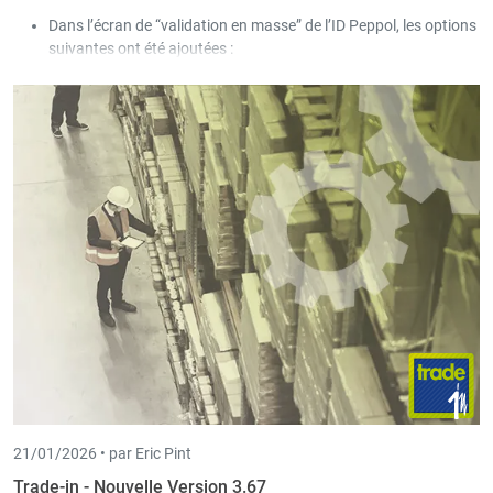
Dans l’écran de “validation en masse” de l’ID Peppol, les options
suivantes ont été ajoutées :
Afficher uniquement les clients avec une ID Peppol
erronée.
Corriger les paramètres pour les clients Peppol déjà
existants.
21/01/2026 •
par Eric Pint
Trade-in - Nouvelle Version 3.67