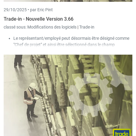
29/10/2025 •
par Eric Pint
Trade-in - Nouvelle Version 3.66
classé sous:
Modifications des logiciels
|
Trade-in
Le représentant/employé peut désormais être désigné comme
"Chef de projet" et ainsi être sélectionné dans le champ
correspondant des projets.
Dans la signalétique maître des articles, un nouveau champ
"Priorité" a été ajouté au niveau de la grille des codes-barres.
Une nouvelle grille a aussi été ajoutée afin de définir quels
fournisseurs sont associés aux code-barres. Dans les
impressions d’étiquettes, il est possible de filtrer sur ces
nouveaux champs.