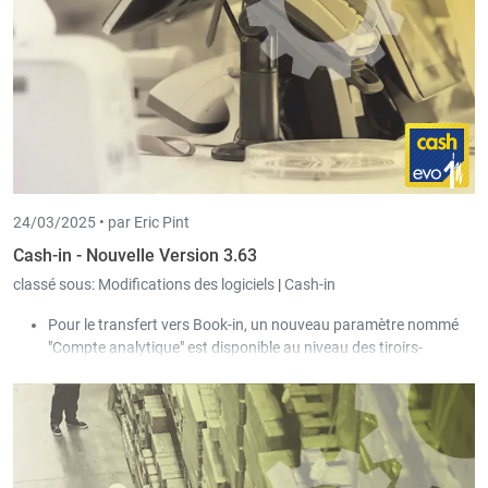
24/03/2025 •
par Eric Pint
Cash-in - Nouvelle Version 3.63
classé sous:
Modifications des logiciels
|
Cash-in
Pour le transfert vers Book-in, un nouveau paramètre nommé
"Compte analytique" est disponible au niveau des tiroirs-
caisses. Ce paramètre peut être utilisé pour comptabiliser de
manière analytique les lignes du journal de caisse.
Dans le transfert vers Trade-in, il est maintenant possible de
définir que la date de validité d'une carte client soit sauvegardée
dans le document « bon de livraison » de Trade-in. Cela permet
d'afficher cette information lors des impressions ou de la filtrer