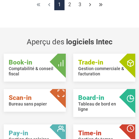
liste des commandes, lors d’une nouvelle ouverture de l’écran,
1
2
3
cette présentation détaillée sera disponible automatiquement.
Il est désormais possible de définir de manière flexible des
champs obligatoires au niveau de la saisie des Documents.
Aperçu des
logiciels Intec
Book-in
Trade-in
Comptabilité & conseil
Gestion commerciale &
fiscal
facturation
Scan-in
Board-in
Bureau sans papier
Tableau de bord en
ligne
Pay-in
Time-in