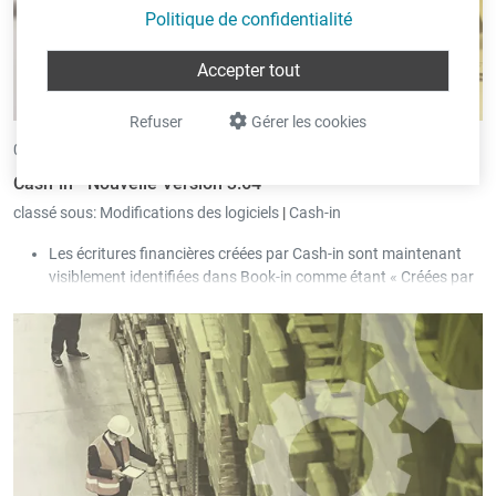
Politique de confidentialité
Accepter tout
Refuser
Gérer les cookies
05/06/2025 •
par Eric Pint
Cash-in - Nouvelle Version 3.64
classé sous:
Modifications des logiciels
|
Cash-in
Les écritures financières créées par Cash-in sont maintenant
visiblement identifiées dans Book-in comme étant « Créées par
Cash-in ».
Il y a plusieurs améliorations pour les cas où le transfert vers la
comptabilité prend du temps.