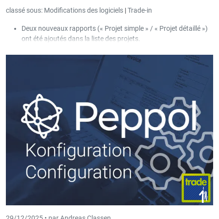
classé sous:
Modifications des logiciels
|
Trade-in
Deux nouveaux rapports (« Projet simple » / « Projet détaillé »)
ont été ajoutés dans la liste des projets.
Le manuel utilisateur au sujet de « Peppol » a été ajouté dans le
menu « Aide ».
Dans les paramètres (onglet « Général – Peppol »), il est
possible de définir les destinations d’impression qui seront
enregistrées au niveau du client lorsque l’ID Peppol est
déterminé automatiquement par le système.
29/12/2025 •
par Andreas Classen