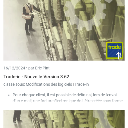
lors de la facturation.
16/12/2024 •
par Eric Pint
Trade-in - Nouvelle Version 3.62
classé sous:
Modifications des logiciels
|
Trade-in
Pour chaque client, il est possible de définir si, lors de l'envoi
d'un e-mail, une facture électronique doit être créée sous forme
de fichier XML (BIS UBL V3 ou X-Facture) et envoyée en
parallèle.
Dans la liste des commandes et fournisseurs, les paramètres
des différents champs de la sélection et de la sélection étendue