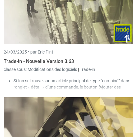
24/03/2025 •
par Eric Pint
Trade-in - Nouvelle Version 3.63
classé sous:
Modifications des logiciels
|
Trade-in
Si l'on se trouve sur un article principal de type “combiné” dans
l’onglet « détail » d’une commande, le bouton "Ajouter des
articles" permet d'ajouter les articles sélectionnés en tant que
sous-articles de l’article combiné. Cela permet de modifier de
manière encore plus flexible la composition d'un article combiné
dans la commande.