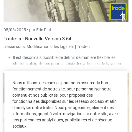
05/06/2025 •
par Eric Pint
Trade-in - Nouvelle Version 3.64
classé sous:
Modifications des logiciels
|
Trade-in
Il est désormais possible de définir de manière flexible les
champs obligatoires pour la saisie des adresses de livraison.
Pour la saisie des documents, la définition des champs
obligatoires peut désormais dépendre du client ou du
fournisseur sélectionné.
Nous utilisons des cookies pour nous assurer du bon
Dans l’écran des commandes clients, via le bouton « Articles
fonctionnement de notre site, pour personnaliser notre
achetés » (accessible dans l’onglet « détails »), il est possible de
contenu et nos publicités, pour proposer des
sélectionner simultanément plusieurs articles achetés dans le
fonctionnalités disponibles sur les réseaux sociaux et afin
passé qui seront ajoutés aux détails du document.
d’analyser notre trafic. Nous partageons également des
informations, quant à votre navigation sur notre site, avec
nos partenaires analytiques, publicitaires et de réseaux
sociaux.