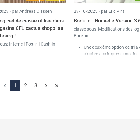
uvent être archivés
d'achat au client ou à la carte
025 •
par Andreas Classen
29/10/2025 •
par Eric Pint
tomatiquement dans Scan-in
qui l'achète s'applique désor
elon le même principe que pour les
aussi aux bons de retour.
ogiciel de caisse utilisé dans
Book-in - Nouvelle Version 3.
rements fournisseurs).
gasins CFL cactus shoppi au
classé sous:
Modifications des log
bourg !
Book-in
sous:
Interne
|
Pos-in
|
Cash-in
Une deuxième option de tri a 
ajoutée aux impressions des
tableaux d'amortissement.
Il est désormais possible d’i
également les comptes analy
d’un immobilisé sur le compt
1
2
3
d’amortissement.
Un nouveau champ "Comment
été ajouté aux immobilisation
reprenant par défaut le com
de la facture correspondante