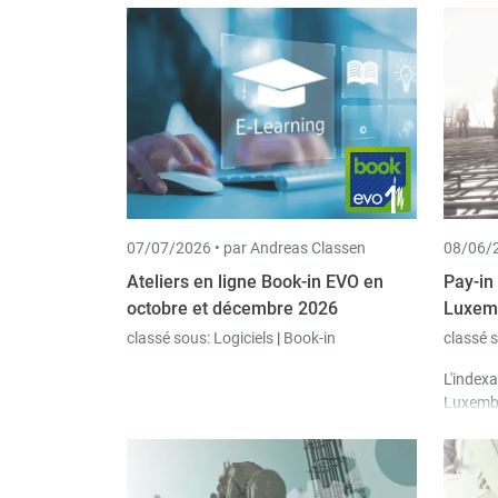
07/07/2026 •
par Andreas Classen
08/06/2
Ateliers en ligne Book-in EVO en
Pay-in 
octobre et décembre 2026
Luxemb
classé sous:
Logiciels
|
Book-in
classé 
L'index
Luxembo
% en
ju
nécessa
effet da