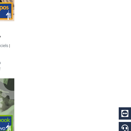
e de
sormais
7
iciels
|
a
t
s-barres
 sera
ement.
cument
t généré
n
retour
entaire
un bon