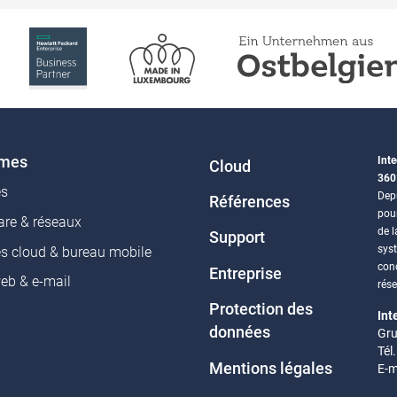
èmes
Inte
Cloud
360
es
Depu
Références
pou
re & réseaux
de l
Support
sys
es cloud & bureau mobile
conc
Entreprise
web & e-mail
rés
Protection des
Int
données
Gru
Tél
Mentions légales
E-m