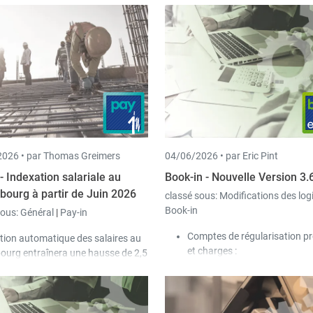
026 •
par Thomas Greimers
04/06/2026 •
par Eric Pint
- Indexation salariale au
Book-in - Nouvelle Version 3.
ourg à partir de Juin 2026
classé sous:
Modifications des log
Book-in
sous:
Général
|
Pay-in
Comptes de régularisation pr
ation automatique des salaires au
et charges :
urg entraînera une hausse de 2,5
Une nouvelle option «
in 2026
. Les extensions
Régularisation linéaire (
ires ont été programmées à cet
/ mois) » a été ajoutée 
ns la version
3.69.3.0
de Pay-in.
paramètres.