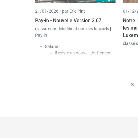
télécharger directement le
pe
21/01/2026 •
par Eric Pint
01/12/2
fichier.
au
(s
Pay-in - Nouvelle Version 3.67
Notre l
vi
les ma
classé sous:
Modifications des logiciels
|
Luxem
Pay-in
classé 
Salarié :
Il existe un nouvel abattement
"Abattement de maintien dans
la vie professionnelle" ; qui peut
être défini dans la signalétique
du salarié et qui est
comptabilisé à l'aide du code
salaire AMVP.
L'importation du salarié a été
complétée par le nouvel
abattement, via une colonne
supplémentaire.