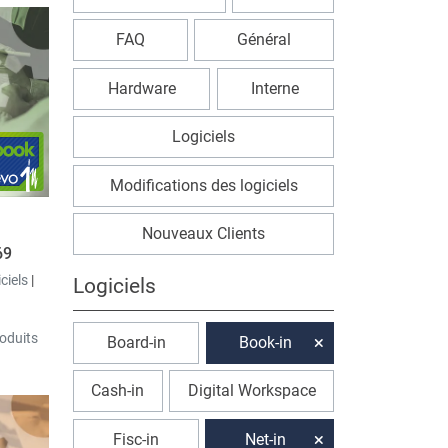
FAQ
Général
Hardware
Interne
Logiciels
Modifications des logiciels
Nouveaux Clients
69
iciels
|
Logiciels
oduits
Board-in
Book-in
Cash-in
Digital Workspace
30 jours
dans les
Fisc-in
Net-in