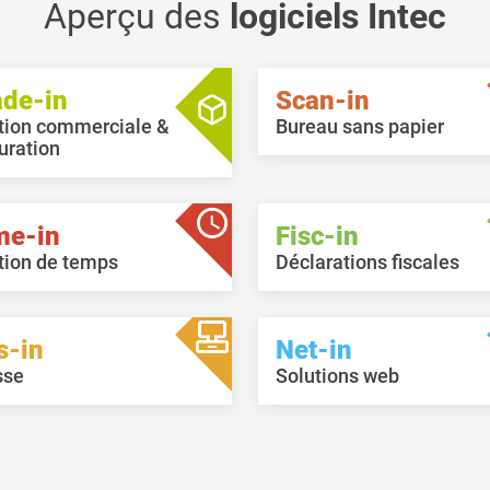
Aperçu des
logiciels Intec
ade-in
Scan-in
tion commerciale &
Bureau sans papier
uration
me-in
Fisc-in
tion de temps
Déclarations fiscales
s-in
Net-in
sse
Solutions web