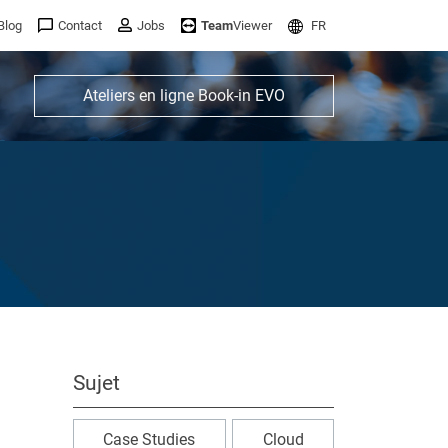
Blog
Contact
Jobs
Team
Viewer
FR
Ateliers en ligne Book-in EVO
Sujet
Case Studies
Cloud