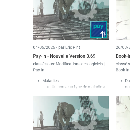
04/06/2026 •
par Eric Pint
26/03/2
Pay-in - Nouvelle Version 3.69
Book-i
classé sous:
Modifications des logiciels
|
classé 
Pay-in
Book-in
Maladies :
Da
Un nouveau type de maladie «
no
Maladie refusée » a été ajouté.
Un
Dans ce cas, afin que
jus
l’employeur ne doive rien
Le
débourser, le type de paiement «
co
Indemnisation par la CNS » est
as
utilisé, même si la CNS ne verse
aucune contribution au salarié.