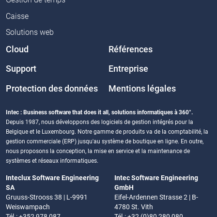
Caisse
Solutions web
Cloud
Références
Support
Entreprise
Protection des données
Mentions légales
Intec : Business software that does it all, solutions informatiques à 360°.
Depuis 1987, nous développons des logiciels de gestion intégrés pour la
Belgique et le Luxembourg. Notre gamme de produits va de la comptabilité, la
gestion commerciale (ERP) jusqu'au système de boutique en ligne. En outre,
nous proposons la conception, la mise en service et la maintenance de
systèmes et réseaux informatiques.
Inteclux Software Engineering
Intec Software Engineering
SA
GmbH
Gruuss-Strooss 38 | L-9991
Eifel-Ardennen Strasse 2 | B-
Weiswampach
4780 St. Vith
Tél.: +352 978 087
Tél.: +32 (0)80 280 080