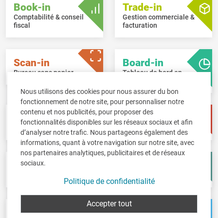
Book-in
Trade-in
Comptabilité & conseil
Gestion commerciale &
fiscal
facturation
Scan-in
Board-in
Bureau sans papier
Tableau de bord en
ligne
Nous utilisons des cookies pour nous assurer du bon
fonctionnement de notre site, pour personnaliser notre
contenu et nos publicités, pour proposer des
Pay-in
Time-in
fonctionnalités disponibles sur les réseaux sociaux et afin
Gestion des salaires
Gestion de temps
d’analyser notre trafic. Nous partageons également des
informations, quant à votre navigation sur notre site, avec
nos partenaires analytiques, publicitaires et de réseaux
sociaux.
Fisc-in
Account-in
Déclarations fiscales
Comptes annuels
Politique de confidentialité
Accepter tout
Pos-in
Net-in