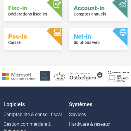
Fisc-in
Account-in
Déclarations fiscales
Comptes annuels
Pos-in
Net-in
Caisse
Solutions web
Logiciels
Systèmes
Comptabilité & conseil fiscal
Services
Gestion commerciale &
Hardware & réseaux