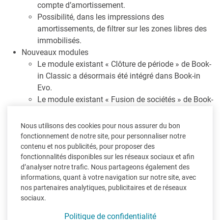
compte d’amortissement.
Possibilité, dans les impressions des
amortissements, de filtrer sur les zones libres des
immobilisés.
Nouveaux modules
Le module existant « Clôture de période » de Book-
in Classic a désormais été intégré dans Book-in
Evo.
Le module existant « Fusion de sociétés » de Book-
in Classic a désormais été intégré dans Book-in
Evo.
Nous utilisons des cookies pour nous assurer du bon
Le module existant « Vérification des numéros de
fonctionnement de notre site, pour personnaliser notre
TVA » de Book-in Classic a désormais été intégré
contenu et nos publicités, pour proposer des
fonctionnalités disponibles sur les réseaux sociaux et afin
dans Book-in Evo.
d’analyser notre trafic. Nous partageons également des
Un tout nouveau module « Rapports – Analyses »
informations, quant à votre navigation sur notre site, avec
est désormais disponible ; il permet de créer et
nos partenaires analytiques, publicitaires et de réseaux
d’enregistrer des requêtes sur la base de données,
sociaux.
ainsi que d’exporter les résultats vers Excel.
Politique de confidentialité