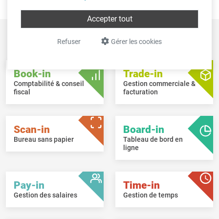
Accepter tout
Aperçu des
logiciels Intec
Refuser
Gérer les cookies
Book-in
Trade-in
Comptabilité & conseil
Gestion commerciale &
fiscal
facturation
Scan-in
Board-in
Bureau sans papier
Tableau de bord en
ligne
Pay-in
Time-in
Gestion des salaires
Gestion de temps