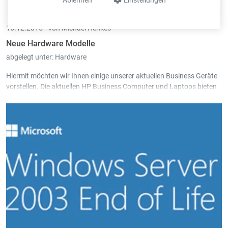
Ablehnen
Einstellungen
16.12.2015 •
von Michael Henkes
Neue Hardware Modelle
abgelegt unter:
Hardware
Hiermit möchten wir Ihnen einige unserer aktuellen Business Geräte
vorstellen. Die aktuellen HP Business Computer und Laptops bieten
neben schnellen Prozessoren der neusten Generation auch
genügend Arbeitsspeicher für jede Anwendung. Zudem sind die
vorgestellten Modelle mit einer
SSD Festplatte
ausgestattet, welche
folgende wesentlichen Vorteile mit sich bringt: