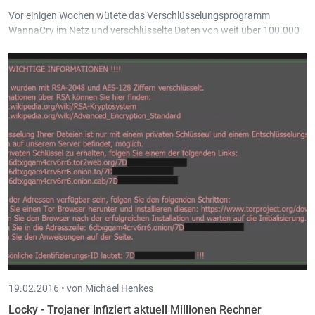
Vor einigen Wochen wütete das Verschlüsselungsprogramm
WannaCry im Netz und verschlüsselte Daten von weit über 100.000
Rechner.
Die Erfinder von WannaCry haben den Windows-Exploit "EternalBlue"
ausgenutzt, den Microsoft im Sicherheitsupdate MS17-010 vom 14.
März diesen Jahres behoben hat.
19.02.2016 •
von Michael Henkes
Locky - Trojaner infiziert aktuell Millionen Rechner