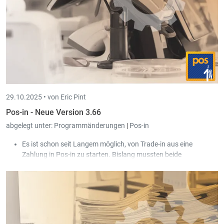
29.10.2025 •
von Eric Pint
Pos-in - Neue Version 3.66
abgelegt unter:
Programmänderungen
|
Pos-in
Es ist schon seit Langem möglich, von Trade-in aus eine
Zahlung in Pos-in zu starten. Bislang mussten beide
Programme auf dem gleichen PC laufen, und dann konnte man
mit dem €-Button auf einem Kundenauftrag die Zahlung in Pos-
in starten. Das geht jetzt auch in dem Fall, wo Pos-in nicht auf
dem gleichen PC läuft, wie Trade-in. Z. B. in dem Fall, wo Pos-in
lokal auf einer Kasse läuft, und Trade-in in einer RDP-Sitzung
auf einem Server.