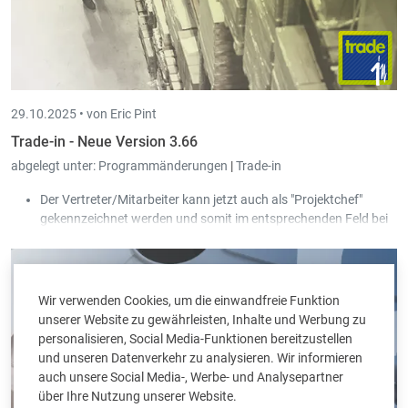
29.10.2025 •
von Eric Pint
Trade-in - Neue Version 3.66
abgelegt unter:
Programmänderungen
|
Trade-in
Der Vertreter/Mitarbeiter kann jetzt auch als "Projektchef"
gekennzeichnet werden und somit im entsprechenden Feld bei
den Projekten ausgewählt werden.
In der Stammdatei vom Artikel wurde in der Tabelle der
Barcodes ein neues Feld "Priorität" sowie eine neue Tabelle, um
die Lieferanten des Barcodes zu erfassen, hinzugefügt. Bei den
Wir verwenden Cookies, um die einwandfreie Funktion
Etiketten-Ausdrucken kann auf die neuen Felder gefiltert
unserer Website zu gewährleisten, Inhalte und Werbung zu
werden.
personalisieren, Social Media-Funktionen bereitzustellen
und unseren Datenverkehr zu analysieren. Wir informieren
auch unsere Social Media-, Werbe- und Analysepartner
über Ihre Nutzung unserer Website.