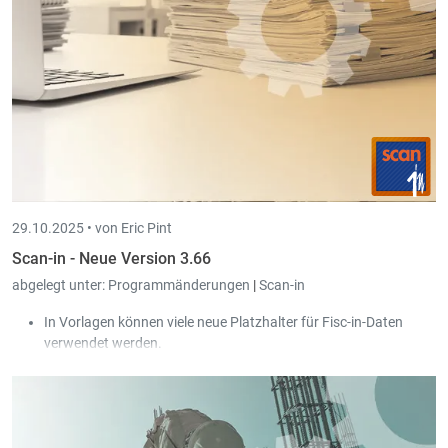
Es werden jetzt Geräte vom Typ GLORY CI-10X unterstützt.
Bei Kundenkarten kann man einen Maximalbetrag hinterlegen.
Das bewirkt, dass ein Verkauf an den Kunden verweigert wird,
wenn der Betrag erreicht ist. Es besteht zudem die Möglichkeit,
den Umsatz nur auf die Gültigkeitsperiode der Kundenkarte zu
berechnen.
29.10.2025 •
von Eric Pint
Scan-in - Neue Version 3.66
abgelegt unter:
Programmänderungen
|
Scan-in
In Vorlagen können viele neue Platzhalter für Fisc-in-Daten
verwendet werden.
Digitale Rechnungen im UBL-Format können automatisch in
Book-in verbucht werden.
Neuer Dialog beim Auswählen der Gesellschaft, der auch die
Anzahl offener Dokumente anzeigt.