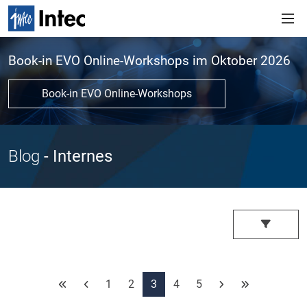
Book-in EVO Online-Workshops im Oktober 2026
Book-in EVO Online-Workshops
Blog
- Internes
1
2
3
4
5