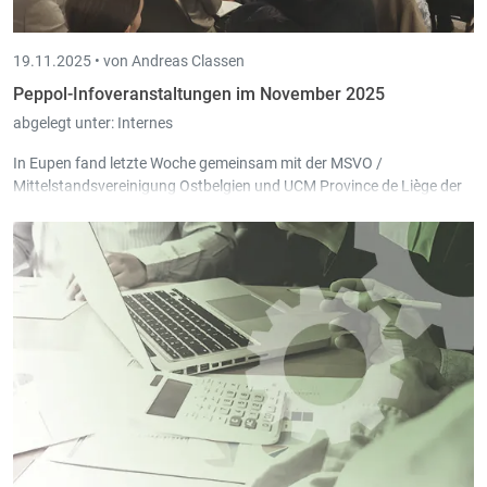
19.11.2025 •
von Andreas Classen
Peppol-Infoveranstaltungen im November 2025
abgelegt unter:
Internes
In Eupen fand letzte Woche gemeinsam mit der MSVO /
Mittelstandsvereinigung Ostbelgien und UCM Province de Liège der
dritte und damit letzte Infoabend zur elektronischen
Rechnungsstellung statt, nach zwei ebenso gut besuchten Terminen
in Malmedy und St. Vith.