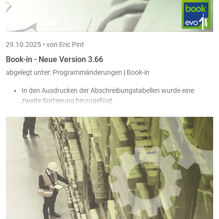
29.10.2025 •
von Eric Pint
Book-in - Neue Version 3.66
abgelegt unter:
Programmänderungen
|
Book-in
In den Ausdrucken der Abschreibungstabellen wurde eine
zweite Sortierung hinzugefügt.
Es besteht nun die Möglichkeit, die analytischen Konten der
Anlage zusätzlich auf das Konto der Abschreibung zu
verbuchen.
In den Anlagen wurde ein neues Feld "Kommentar" hinzugefügt,
hier wird standardmäßig der Kommentar der dazugehörigen
Rechnung übernommen.