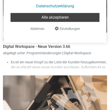
Datenschutzerklärung
Alle akzeptieren
Ablehnen
Einstellungen
29.10.2025 •
von Eric Pint
Digital Workspace - Neue Version 3.66
abgelegt unter:
Programmänderungen
|
Digital-Workspace
Es ist ein neuer Knopf zu der Liste der Kunden hinzugekommen,
der es erlaubt einen neuen Kunden anzulegen. Außerdem ist es
ebenfalls möglich über einen Knopf in der Detailansicht des
Kunden, den Kunden zu bearbeiten.
Das Textfeld für die Eingabe eines mehrzeiligen Textes in der
Detailansicht eines Dokumentes wurde vergrößert.
Auf der Informationsseite eines Mandanten wird jetzt dessen
Peppol-ID angezeigt, insofern eine in Book-in hinterlegt wurde.