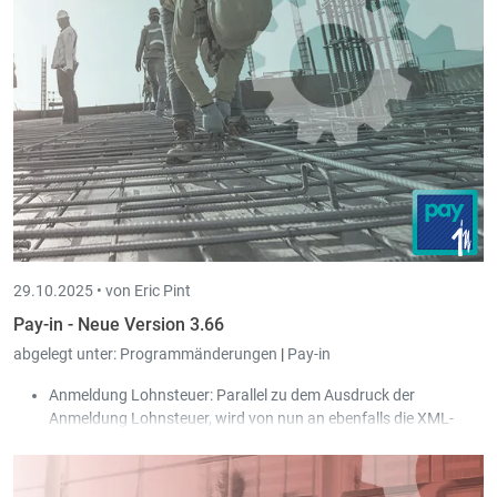
29.10.2025 •
von Eric Pint
Pay-in - Neue Version 3.66
abgelegt unter:
Programmänderungen
|
Pay-in
Anmeldung Lohnsteuer: Parallel zu dem Ausdruck der
Anmeldung Lohnsteuer, wird von nun an ebenfalls die XML-
Datei, für die Zahlungsdatei (SEPA), nach Scan-in archiviert.
Simulation: Das Häkchen "Bestehende Abrechnungen vom
aktuellen Jahr berücksichtigen" wurde hinzugefügt.