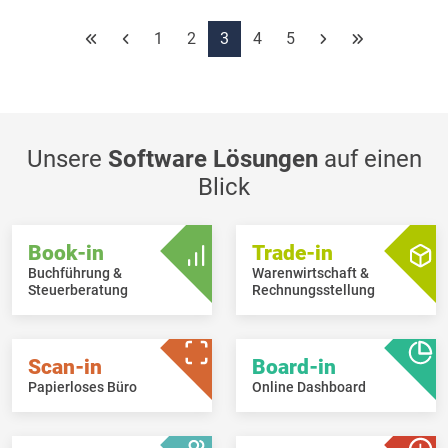
In den Arbeits- und Stempelzeiten wird ab jetzt das Erstell-
Datum sowie das Datum der letzten Änderung vom Datensatz
1
2
3
4
5
angezeigt.
In den Arbeits- und Stempelzeiten wird ab jetzt der Benutzer
sowie das Datum angezeigt, wenn der Datensatz als „Geprüft“
markiert wurde.
Unsere
Software Lösungen
auf einen
Blick
Book-in
Trade-in
Buchführung &
Warenwirtschaft &
Steuerberatung
Rechnungsstellung
Scan-in
Board-in
Papierloses Büro
Online Dashboard