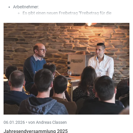
Arbeitnehmer:
Es gibt einen neuen Freibetrag "Freibetrag für die
Aufrechterhaltung der Erwerbstätigkeit", der beim
Arbeitnehmer definiert werden kann und anhand der
Lohnart AMVP gebucht wird.
Der Import vom Arbeitnehmer wurde um den neuen
Freibetrag, durch eine zusätzliche Kolonne, erweitert.
06.01.2026 •
von Andreas Classen
Jahresendversammlung 2025