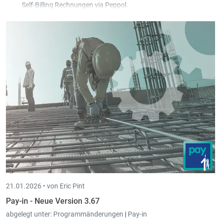
Self-Billing Rechnungen via Peppol.
Im Dokumentschirm können jetzt auch Annotationen
verwendet werden.
Neue Kolonne in der Dokumentliste die die Herkunft des
Dokumentes angibt (z.B. ob importiert, per E-Mail, per Peppol
erhalten, usw.).
21.01.2026 •
von Eric Pint
Pay-in - Neue Version 3.67
abgelegt unter:
Programmänderungen
|
Pay-in