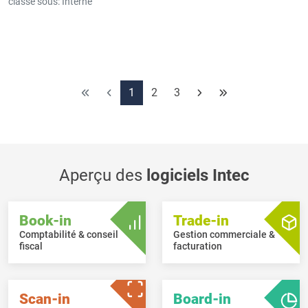
classé sous:
Interne
1
2
3
Aperçu des
logiciels Intec
Book-in
Trade-in
Comptabilité & conseil
Gestion commerciale &
fiscal
facturation
Scan-in
Board-in