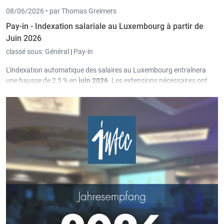
08/06/2026 •
par Thomas Greimers
Pay-in - Indexation salariale au Luxembourg à partir de
Juin 2026
classé sous:
Général
|
Pay-in
L'indexation automatique des salaires au Luxembourg entraînera
une hausse de 2,5 % en
juin 2026
. Les extensions nécessaires ont
été programmées à cet effet dans la version
3.69.3.0
de Pay-in.