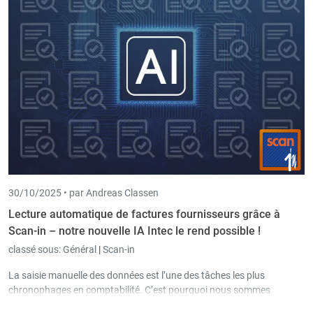
30/10/2025 •
par Andreas Classen
Lecture automatique de factures fournisseurs grâce à
Scan-in – notre nouvelle IA Intec le rend possible !
classé sous:
Général
|
Scan-in
La saisie manuelle des données est l’une des tâches les plus
chronophages en comptabilité. C’est pourquoi nous sommes
heureux de vous présenter une nouvelle fonctionnalité phare de