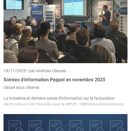
19/11/2025 •
par Andreas Classen
Soirées d’information Peppol en novembre 2025
classé sous:
Interne
La troisième et dernière soirée d'information sur la facturation
électronique s'est déroulée avec la MSVO / Mittelstandsvereinigung
Ostbelgien et l'UCM Province de Liège, la semaine dernière à Eupen,
après deux autres soirées à Malmedy et Saint-Vith également bien
fréquentées.