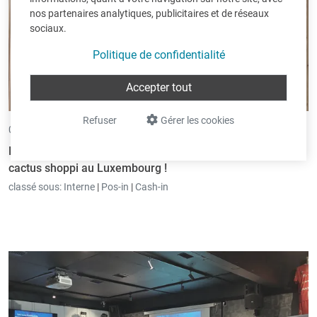
nos partenaires analytiques, publicitaires et de réseaux
sociaux.
Politique de confidentialité
Accepter tout
Refuser
Gérer les cookies
01/12/2025 •
par Andreas Classen
Notre logiciel de caisse utilisé dans les magasins CFL
cactus shoppi au Luxembourg !
classé sous:
Interne
|
Pos-in
|
Cash-in