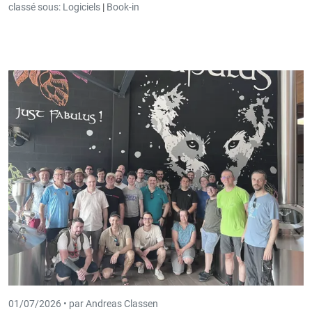
classé sous:
Logiciels
|
Book-in
01/07/2026 •
par Andreas Classen