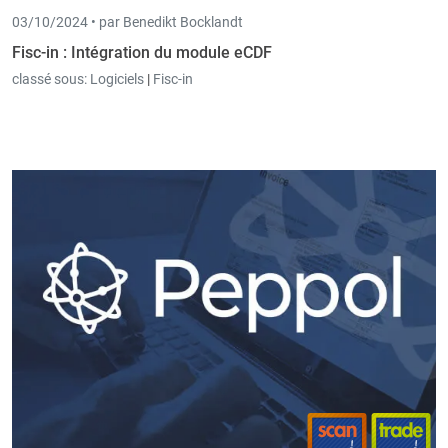
03/10/2024 •
par Benedikt Bocklandt
Fisc-in : Intégration du module eCDF
classé sous:
Logiciels
|
Fisc-in