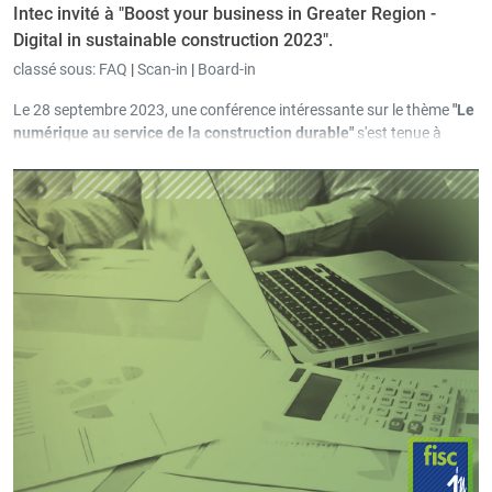
Intec invité à "Boost your business in Greater Region -
Digital in sustainable construction 2023".
classé sous:
FAQ
|
Scan-in
|
Board-in
Le 28 septembre 2023, une conférence intéressante sur le thème
"Le
numérique au service de la construction durable"
s'est tenue à
Bettembourg, au Grand-Duché de Luxembourg. Dans le cadre de
cette conférence, Oswald Henkes, directeur général d'Intec, a
apporté son expertise et faisait partie d'un groupe d'experts qui a
discuté intensément des nombreuses possibilités offertes par la
numérisation dans le domaine administratif.