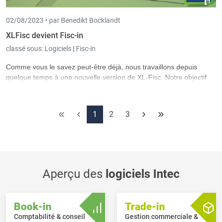
02/08/2023 •
par Benedikt Bocklandt
XLFisc devient Fisc-in
classé sous:
Logiciels
|
Fisc-in
Comme vous le savez peut-être déjà, nous travaillons depuis
quelque temps à une nouvelle version de XL-Fisc. Notre objectif
était de donner à XL-Fisc une base technique solide, tout en
conservant les atouts largement appréciés par nos utilisateurs.
1
2
3
Aperçu des
logiciels Intec
Book-in
Trade-in
Comptabilité & conseil
Gestion commerciale &