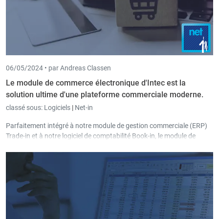
06/05/2024 •
par Andreas Classen
Le module de commerce électronique d'Intec est la
solution ultime d'une plateforme commerciale moderne.
classé sous:
Logiciels
|
Net-in
Parfaitement intégré à notre module de gestion commerciale (ERP)
Trade-in et à notre logiciel de comptabilité Book-in, le module de
commerce électronique répond à toutes les exigences d'une
plateforme commerciale moderne, dans laquelle les articles, les
clients et les commandes peuvent être gérés sans effort et où toutes
les données sont synchronisées presque en temps réel.