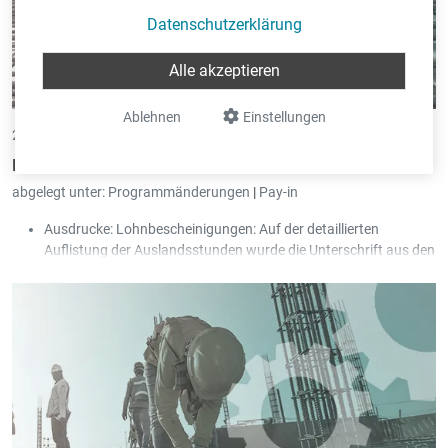
Datenschutzerklärung
Alle akzeptieren
Ablehnen
Einstellungen
24.03.2025 •
von Eric Pint
Pay-in - Neue Version 3.63
abgelegt unter:
Programmänderungen
|
Pay-in
Ausdrucke: Lohnbescheinigungen: Auf der detaillierten
Auflistung der Auslandsstunden wurde die Unterschrift aus den
Parametern hinzugefügt.
Ausdrucke: AAA: Die neue Version 2.01s (code F 1.1) vom PDF
Formular "Arbeitsunfallanzeige / Wegeunfallanzeige" wurde
integriert.