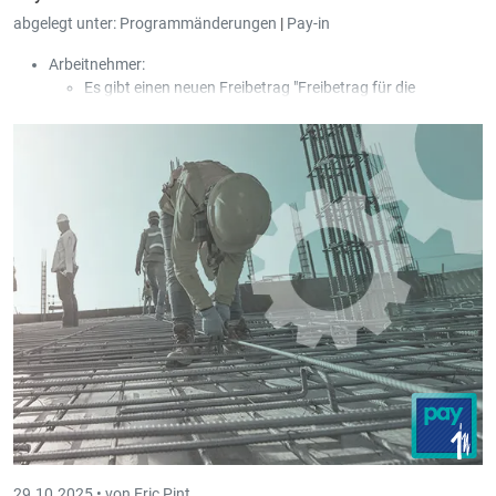
abgelegt unter:
Programmänderungen
|
Pay-in
Arbeitnehmer:
Es gibt einen neuen Freibetrag "Freibetrag für die
Aufrechterhaltung der Erwerbstätigkeit", der beim
Arbeitnehmer definiert werden kann und anhand der
Lohnart AMVP gebucht wird.
Der Import vom Arbeitnehmer wurde um den neuen
Freibetrag, durch eine zusätzliche Kolonne, erweitert.
29.10.2025 •
von Eric Pint