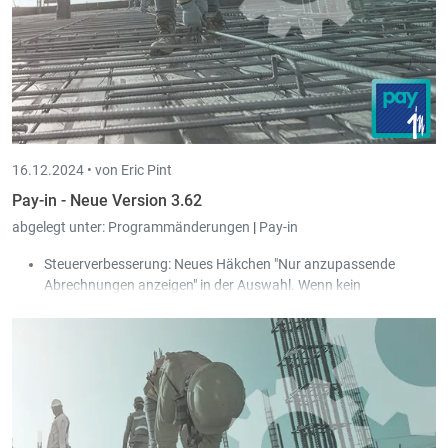
16.12.2024 •
von Eric Pint
Pay-in - Neue Version 3.62
abgelegt unter:
Programmänderungen
|
Pay-in
Steuerverbesserung: Neues Häkchen "Nur anzupassende
Abrechnungen anzeigen" in der Auswahl. Wenn kein
Arbeitnehmer in der Auswahl definiert ist, dann ist diese
Häkchen standardmäßig aktiv.
Steuern: Lohnbescheinigung 2024: Neue Version der XML-
Lohnbescheinigung für das Steuerjahr 2024.