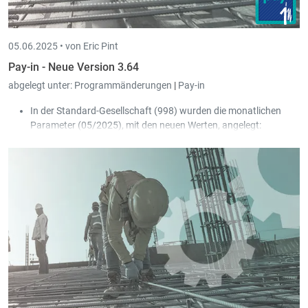
05.06.2025 •
von Eric Pint
Pay-in - Neue Version 3.64
abgelegt unter:
Programmänderungen
|
Pay-in
In der Standard-Gesellschaft (998) wurden die monatlichen
Parameter (05/2025), mit den neuen Werten, angelegt:
Preisindex: 944,43 => 968,04
Mindestlohn bis 17 Jahre: 1.978,34 => 2.027,80
Mindest-Stundenlohn bis 17 Jahre: 11,4355 => 11,7214
Mindestlohn bis 18 Jahre: 2.110,23 => 2.162,99
Mindest-Stundenlohn bis 18 Jahre: 12,1979 => 12,5028
Mindestlohn (Nicht qualifiziert): 2.637,79 => 2.703,74
Mindest-Stundenlohn (Nicht qualifiziert): 15,2473 =>
15,6285
Mindestlohn (Qualifiziert): 3.165,35 => 3.244,48
Mindest-Stundenlohn (Qualifiziert): 18,2968 => 18,7542
Minimum Bemessungsgrundlage Pensionäre
(Krankenkasse - Natur(Pflege)): 3.429,13 => 3.514,86