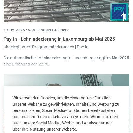
Minimum Stundenlohn Bemessungsgrundlage Pensionäre
(Krankenkasse - Natur(Pflege)): 19,8216 => 20,3171
Obergrenze Krankenkasse: 13.188,96 => 13.518,68
Obergrenze Pensionskasse: 13.188,96 => 13.518,68
Obergrenze Gesundheit: 13.188,96 => 13.518,68
13.05.2025 •
von Thomas Greimers
Pay-in - Lohnindexierung in Luxemburg ab Mai 2025
abgelegt unter:
Programmänderungen
|
Pay-in
Die automatische Lohnindexierung in Luxemburg bringt im
Mai 2025
eine Erhöhung von 2,5 %.
In Pay-in wurden diesbezüglich in Version
3.64.1.1
die notwendigen
Erweiterungen programmiert.
Wir verwenden Cookies, um die einwandfreie Funktion
unserer Website zu gewährleisten, Inhalte und Werbung zu
personalisieren, Social Media-Funktionen bereitzustellen
und unseren Datenverkehr zu analysieren. Wir informieren
auch unsere Social Media-, Werbe- und Analysepartner
über Ihre Nutzung unserer Website.