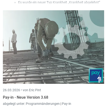
Es wurde ein neuer Typ Krankheit „Krankheit abgelehnt“
hinzugefügt.
In dem Fall wird der Typ Zahlung „Entschädigung durch
die CNS“ verwendet, obwohl die CNS keinen Beitrag an den
Arbeitnehmer zahlt, damit der Arbeitgeber kein Geld
bezahlen muss.
Diese Krankheitstage werden weder für die 77- noch für
die 546-Tage-Regelung berücksichtigt. Die Krankheit wird
ebenfalls über die DECMAL der CCSS gemeldet.
Neue Lohnart „Abgelehnte Stunden Krankheit“ (HMALNA),
die in der täglichen Stundeneingabe verwendet werden
kann.
26.03.2026 •
von Eric Pint
Pay-in - Neue Version 3.68
abgelegt unter:
Programmänderungen
|
Pay-in