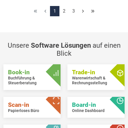
Bestellungen mühelos gepflegt werden können und alle Daten
nahezu in Echtzeit synchronisiert werden.
1
2
3
Unsere
Software Lösungen
auf einen
Blick
Book-in
Trade-in
Buchführung &
Warenwirtschaft &
Steuerberatung
Rechnungsstellung
Scan-in
Board-in
Papierloses Büro
Online Dashboard