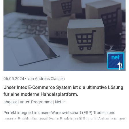
Antrag auf Entsendung in ein Drittland
Antrag auf Ausstellung einer Bescheinigung A1 für
Beamte, Seeleute und Besatzungsmitglieder im Bereich
der Luftfahrt
Antrag auf Erteilung eines Zeugnisses A1 für Rheinschiffer
06.05.2024 •
von Andreas Classen
Unser Intec E-Commerce System ist die ultimative Lösung
für eine moderne Handelsplattform.
abgelegt unter:
Programme
|
Net-in
Perfekt integriert in unsere Warenwirtschaft (ERP) Trade-in und
unserer Buchhaltungssoftware Book-in, erfüllt es alle Anforderungen
an eine moderne Handelsplattform, in dem Artikel, Kunden und