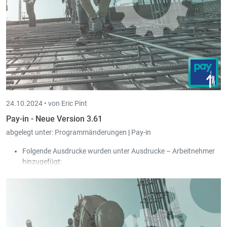
24.10.2024 •
von Eric Pint
Pay-in - Neue Version 3.61
abgelegt unter:
Programmänderungen
|
Pay-in
Folgende Ausdrucke wurden unter Ausdrucke – Arbeitnehmer
hinzugefügt:
Verlauf Warnungen
Verlauf STI
Verlauf STM
Die Ausdrucke können direkt nach Excel exportiert werden.