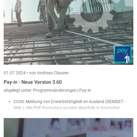
01.07.2024 •
von Andreas Classen
Pay-in - Neue Version 3.60
abgelegt unter:
Programmänderungen
|
Pay-in
CCSS: Meldung von Erwerbstätigkeit im Ausland (DEMDET -
XML): Alle PDF-Formulare wurden ebenfalls in Deutscher
Sprache integriert:
Ausübung regelmäßiger Tätigkeiten in zwei oder mehr
Mitgliedstaaten
Antrag auf Entsendung in einen Mitgliedstaat