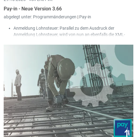
Pay-in - Neue Version 3.66
abgelegt unter:
Programmänderungen
|
Pay-in
Anmeldung Lohnsteuer: Parallel zu dem Ausdruck der
Anmeldung Lohnsteuer, wird von nun an ebenfalls die XML-
Datei, für die Zahlungsdatei (SEPA), nach Scan-in archiviert.
Simulation: Das Häkchen "Bestehende Abrechnungen vom
aktuellen Jahr berücksichtigen" wurde hinzugefügt.