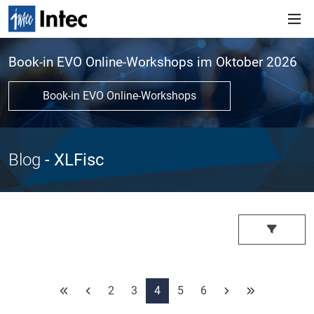
Book-in EVO Online-Workshops im Oktober 2026
Book-in EVO Online-Workshops
Blog
- XLFisc
2
3
4
5
6