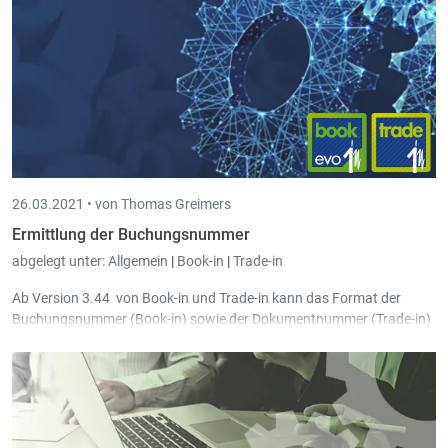
Suche heraus aufzurufen.
26.03.2021 •
von Thomas Greimers
Ermittlung der Buchungsnummer
abgelegt unter:
Allgemein
|
Book-in
|
Trade-in
Ab Version 3.44 von Book-in und Trade-in kann das Format der
Buchungsnummer (Book-in) sowie der Dokumentnummer (Trade-in)
anhand vom Kalenderjahr, vom Geschäftsjahr und vom Monat
definiert werden, sodass die entsprechende Nummer automatisch
fortlaufend ermittelt wird.