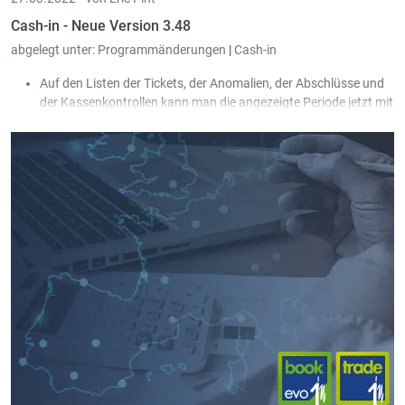
Cash-in - Neue Version 3.48
abgelegt unter:
Programmänderungen
|
Cash-in
Auf den Listen der Tickets, der Anomalien, der Abschlüsse und
der Kassenkontrollen kann man die angezeigte Periode jetzt mit
einem einfachen Button Klick ändern.
Bei der Artikel Schnellauswahl kann man jetzt gewisse Artikel
für gewisse Kassen sperren.