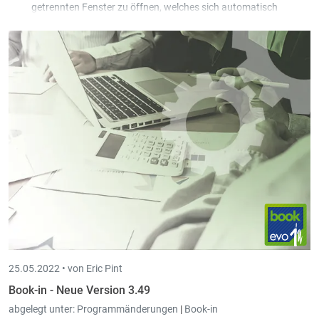
getrennten Fenster zu öffnen, welches sich automatisch
aktualisiert, wenn man auf die nächste, bzw. eine andere
Buchung wechselt.
Beim Drucken der provisorischen Bilanz kann entschieden
werden, ob Aktiv & Passiv oder die Ergebnisrechnung gedruckt
wird oder nicht.
25.05.2022 •
von Eric Pint
Book-in - Neue Version 3.49
abgelegt unter:
Programmänderungen
|
Book-in