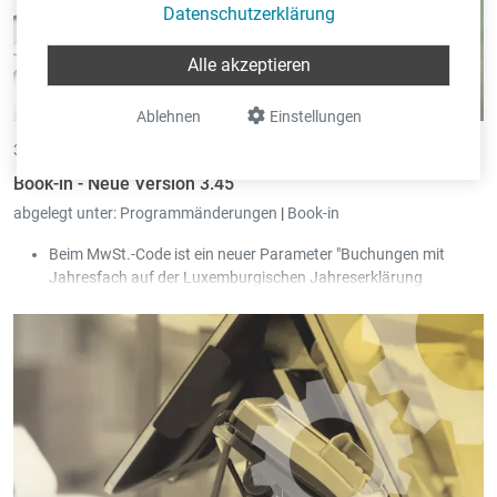
Datenschutzerklärung
Alle akzeptieren
Ablehnen
Einstellungen
30.06.2021 •
von Eric Pint
Book-in - Neue Version 3.45
abgelegt unter:
Programmänderungen
|
Book-in
Beim MwSt.-Code ist ein neuer Parameter "Buchungen mit
Jahresfach auf der Luxemburgischen Jahreserklärung
ignorieren" hinzugefügt worden. Dieser bewirkt, dass die
Kombination zwischen Jahresfach vom Konto und MwSt.-Code
nicht auf der Jahreserklärung berücksichtigt wird.
Die eingegebenen Parameter vom "Standardkontenplan" im
eCDF Modul werden für eine ausgewählte Periode (Von / Bis)
abgespeichert.
Der Ausdruck der "Kontrolle der Buchhaltung" wurde
überarbeitet damit Hinweise und Fehler getrennt voneinander
dargestellt werden.