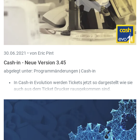
30.06.2021 •
von Eric Pint
Cash-in - Neue Version 3.45
abgelegt unter:
Programmänderungen
|
Cash-in
In Cash-in Evolution werden Tickets jetzt so dargestellt wie sie
auch aus dem Ticket Drucker rausgekommen sind.
Im Kassenstatus werden bei abgeschlossenen Kassen jetzt
ebenfalls die Tickets des Tages angezeigt. Mittels Doppelklick
kann das gewählte Ticket geöffnet werden.
In Cash-in Evolution gibt es zwei neue Menüpunkte zum
Drucken von Tickets: Ticket Details und Ticket Übersicht. Hier
wurden die aus Cash-in bekannten Listen eingebaut. Zudem
besteht die Möglichkeit die Ausdrucke direkt aus der Ticket