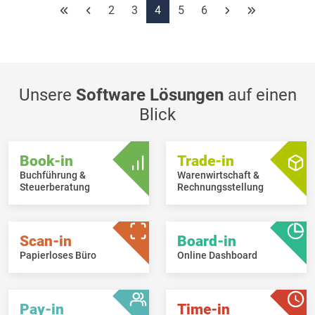
Beim Öffnen der Kassenkontrolle im Cash-in Evolution werden
2
3
4
5
6
die neuen Kassenkontrollen jetzt automatisch im Hintergrund
erstellt.
Beim Transfer der Kassenverkäufe nach Trade-in kann man
jetzt automatisch Dokumentnummern mit der Jahreszahl
vergeben. Dann muss man den Zähler zum Jahreswechsel
Unsere
nicht mehr händig anpassen.
Software Lösungen
auf einen
Blick
Book-in
Trade-in
Buchführung &
Warenwirtschaft &
Steuerberatung
Rechnungsstellung
Scan-in
Board-in
Papierloses Büro
Online Dashboard
Pay-in
Time-in