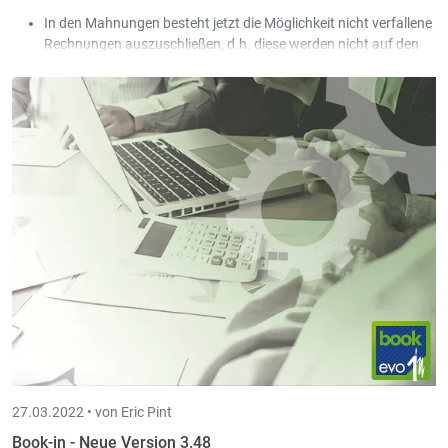
In den Mahnungen besteht jetzt die Möglichkeit nicht verfallene
Rechnungen auszuschließen, d.h. diese werden nicht auf den
Mahnungen aufgeführt.
In der belgischen Standard Gesellschaft (999) wurden
die Abschreibungs- und Zuführungskonten bei den
Anlagekonten hinterlegt.
Die Kunden Domizilierungslose können jetzt automatisch in
Scan-in archiviert werden.
27.03.2022 •
von Eric Pint
Book-in - Neue Version 3.48