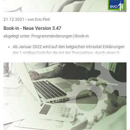
21.12.2021 •
von Eric Pint
Book-in - Neue Version 3.47
abgelegt unter:
Programmänderungen
|
Book-in
Ab Januar 2022 wird auf den belgischen Intrastat Erklärungen
der 1-stellige Code für die Art der Transaktion, durch einen 2-
stelligen Code ersetzt.
In den Stammlisten wurde eine Möglichkeit zur globalen Suche
hinzugefügt.
Es kann auf Wörter, Zahlen oder Daten gesucht werden; auch
die freien Felder einer Liste werden berücksichtigt. Es besteht
ebenfalls die Möglichkeit die Daten nur teilweise anzugegeben:
z.B. "15.2" für den 15. Februar oder "2021" nur für das Jahr
2021.