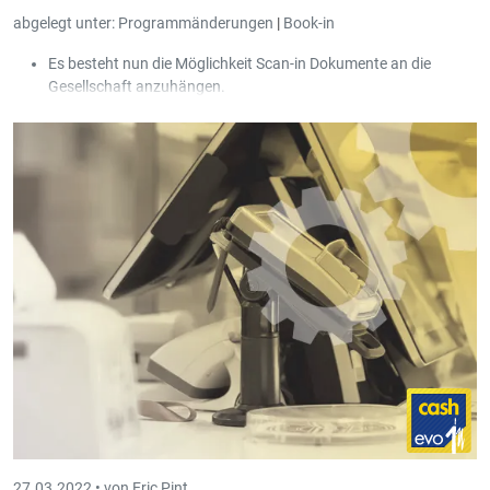
abgelegt unter:
Programmänderungen
|
Book-in
Es besteht nun die Möglichkeit Scan-in Dokumente an die
Gesellschaft anzuhängen.
Für die Jahresabschlüsse ab 2021 werden die Beträge der
Bilanz und GuV anhand der von eCDF vorgegebenen Standard
Übergangstabelle berechnet und nicht mehr anhand der
hinterlegten Kontenkombinationen vom Bilanz- und GuV
Schema. Dies hat den Vorteil das die Kontenkombinationen
lediglich noch beim Standard eCDF-Kontenplan hinterlegt
werden und von allen Schemen einheitlich genutzt werden
können.
Die eCDF-Schemen wurden in
Book-in Evolution
hinzugefügt.
Der Benutzer hat die Möglichkeit sich neben der Standard
Übergangstabelle noch eigene Übergangstabellen zu definieren.
27.03.2022 •
von Eric Pint