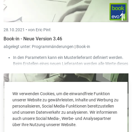
28.10.2021 •
von Eric Pint
Book-in - Neue Version 3.46
abgelegt unter:
Programmänderungen
|
Book-in
In den Parametern kann ein Musterlieferant definiert werden.
Beim Erstellen eines neuen Lieferanten werden alle Werte dieses
Musterlieferanten übernommen.
Neue Funktion zum Erstellen der XML-Erklärung für die neue
EU-weite One-Stop-Shop Regelung (OSS). Zum Kontext: seit
dem 1. Juli 2021 unterliegen gewisse Umsätze der neuen OSS-
Wir verwenden Cookies, um die einwandfreie Funktion
Regelung. Diese können seit Book-in Version 3.45.2.0 korrekt
unserer Website zu gewährleisten, Inhalte und Werbung zu
erfasst werden, und jetzt auch für die entsprechende Plattform
personalisieren, Social Media-Funktionen bereitzustellen
(BE oder LU) deklariert werden.
und unseren Datenverkehr zu analysieren. Wir informieren
Auf Anfrage vom belgischen Finanzministerium, bietet Book-in
auch unsere Social Media-, Werbe- und Analysepartner
Evolution jetzt die Möglichkeit die Buchhaltungsdaten einer
über Ihre Nutzung unserer Website.
angegebenen Periode zu exportieren so dass diese vom
Ministerium ausgewertet werden können (e-Audit).