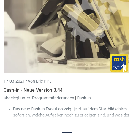
In der belgischen Standard Gesellschaft (999) wurden die
Bilanz Schemen angepasst sodass diese der 2020er Version
(
https://www.nbb.be/de/modelle-fur-gesellschaften-uvk
)
entsprechen.
1 = Vollständiges Modell für Kapitalgesellschaften
(Version 2020)
2 = Vollständiges Model für Gesellschaften ohne Kapital
(Version 2020)
3 = Verkürztes Modell für kleine Kapitalgesellschaften
(Version 2020)
4 = Verkürztes Modell für kleine Gesellschaften ohne
Kapital (Version 2020)
17.03.2021 •
von Eric Pint
Cash-in - Neue Version 3.44
abgelegt unter:
Programmänderungen
|
Cash-in
Das neue Cash-in Evolution zeigt jetzt auf dem Startbildschirm
sofort an, welche Aufgaben noch zu erledigen sind, und was der
aktuelle Zustand der einzelnen Kassen ist (inkl. Bargeld
Kassenstand).