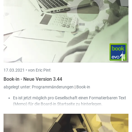
17.03.2021 •
von Eric Pint
Book-in - Neue Version 3.44
abgelegt unter:
Programmänderungen
|
Book-in
Es ist jetzt möglich pro Gesellschaft einen Formatierbaren Text
(Memo) für die Board-in Startseite zu hinterlegen.
Im Kontext-Menü der Buchungsübersicht wurde "Bereinigen"
hinzugefügt. Dies öffnet die manuelle Bereinigung, filtert diese
auf den Dritten und wählt direkt das entsprechende Dokument
aus.