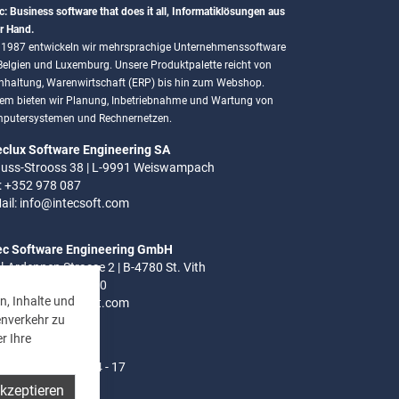
c: Business software that does it all, Informatiklösungen aus
r Hand.
t 1987 entwickeln wir mehrsprachige Unternehmenssoftware
 Belgien und Luxemburg. Unsere Produktpalette reicht von
hhaltung, Warenwirtschaft (ERP) bis hin zum Webshop.
em bieten wir Planung, Inbetriebnahme und Wartung von
putersystemen und Rechnernetzen.
eclux Software Engineering SA
uss-Strooss 38 | L-9991 Weiswampach
.: +352 978 087
ail:
info@intecsoft.com
ec Software Engineering GmbH
el-Ardennen Strasse 2 | B-4780 St. Vith
.: +32 (0)80 280 080
n, Inhalte und
ail:
info@intecsoft.com
enverkehr zu
r Ihre
ozeiten:
- Do: 8 - 12 Uhr | 14 - 17
akzeptieren