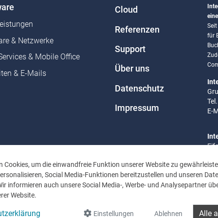
are
Inte
Cloud
eine
leistungen
Sei
Referenzen
für
re & Netzwerke
Buc
Support
Zud
Services & Mobile Office
Com
Über uns
ten & E-Mails
Int
Datenschutz
Gru
Tel
Impressum
E-M
Int
Eif
Tel
 Cookies, um die einwandfreie Funktion unserer Website zu gewährleiste
E-M
rsonalisieren, Social Media-Funktionen bereitzustellen und unseren Dat
Wir informieren auch unsere Social Media-, Werbe- und Analysepartner übe
Bür
rer Website.
Mo 
Uhr
tzerklärung
Alle 
Einstellungen
Ablehnen