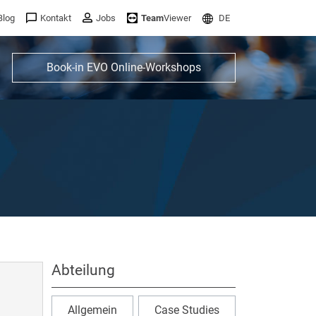
Blog
Kontakt
Jobs
Team
Viewer
DE
Book-in EVO Online-Workshops
Abteilung
Allgemein
Case Studies