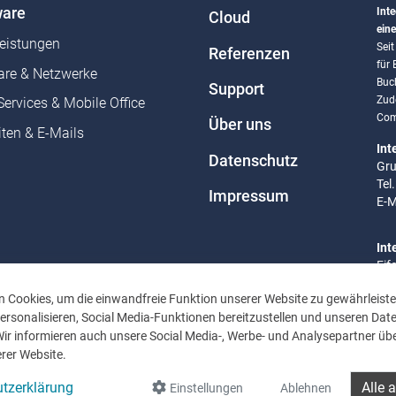
are
Inte
Cloud
eine
leistungen
Sei
Referenzen
für
re & Netzwerke
Buc
Support
Zud
Services & Mobile Office
Com
Über uns
ten & E-Mails
Int
Datenschutz
Gru
Tel
Impressum
E-M
Int
Eif
Tel
 Cookies, um die einwandfreie Funktion unserer Website zu gewährleiste
E-M
rsonalisieren, Social Media-Funktionen bereitzustellen und unseren Dat
Wir informieren auch unsere Social Media-, Werbe- und Analysepartner übe
Bür
rer Website.
Mo 
Uhr
tzerklärung
Alle 
Einstellungen
Ablehnen