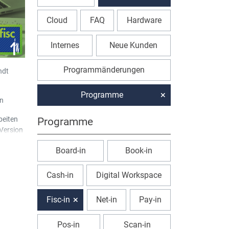
Cloud
FAQ
Hardware
Internes
Neue Kunden
Programmänderungen
ndt
Programme
in
rbeiten
Programme
 Version
XL-Fisc
Board-in
Book-in
stellen,
Cash-in
Digital Workspace
Fisc-in
Net-in
Pay-in
Pos-in
Scan-in