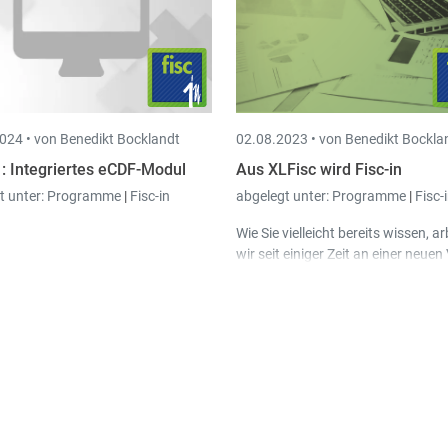
024 •
von Benedikt Bocklandt
02.08.2023 •
von Benedikt Bockla
n : Integriertes eCDF-Modul
Aus XLFisc wird Fisc-in
t unter:
Programme
|
Fisc-in
abgelegt unter:
Programme
|
Fisc-
Wie Sie vielleicht bereits wissen, a
wir seit einiger Zeit an einer neuen
von XL-Fisc. Unser Ziel dabei war 
auf eine solide technische Basis zu 
ohne die von unseren Benutzern
geschätzten Vorteile zu verlieren.