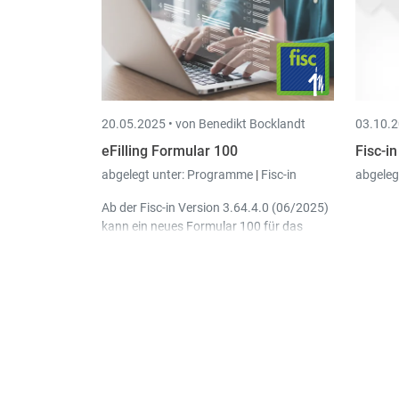
20.05.2025 •
von Benedikt Bocklandt
03.10.2
eFilling Formular 100
Fisc-i
abgelegt unter:
Programme
|
Fisc-in
abgeleg
Ab der Fisc-in Version 3.64.4.0 (06/2025)
kann ein neues Formular 100 für das
Steuerjahr 2024 anhand des neuen
Buttons im Menü als "PDF eFilling"-Datei
extern abgelegt werden. Der Mandant
kann dieses Formular dann über seinen
„privaten Bereich“ von MyGuichet digital
signieren und offiziell versenden.