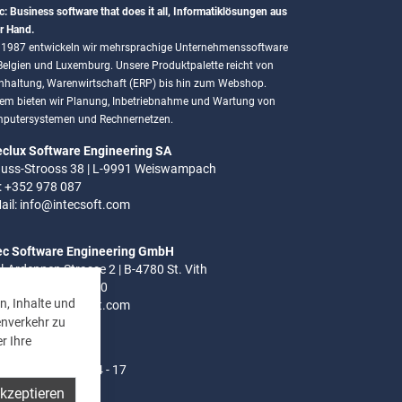
c: Business software that does it all, Informatiklösungen aus
r Hand.
t 1987 entwickeln wir mehrsprachige Unternehmenssoftware
 Belgien und Luxemburg. Unsere Produktpalette reicht von
hhaltung, Warenwirtschaft (ERP) bis hin zum Webshop.
em bieten wir Planung, Inbetriebnahme und Wartung von
putersystemen und Rechnernetzen.
eclux Software Engineering SA
uss-Strooss 38 | L-9991 Weiswampach
.: +352 978 087
ail:
info@intecsoft.com
ec Software Engineering GmbH
el-Ardennen Strasse 2 | B-4780 St. Vith
.: +32 (0)80 280 080
n, Inhalte und
ail:
info@intecsoft.com
enverkehr zu
r Ihre
ozeiten:
- Do: 8 - 12 Uhr | 14 - 17
akzeptieren