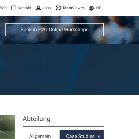
Blog
Kontakt
Jobs
Team
Viewer
DE
Book-in EVO Online-Workshops
Abteilung
Allgemein
Case Studies