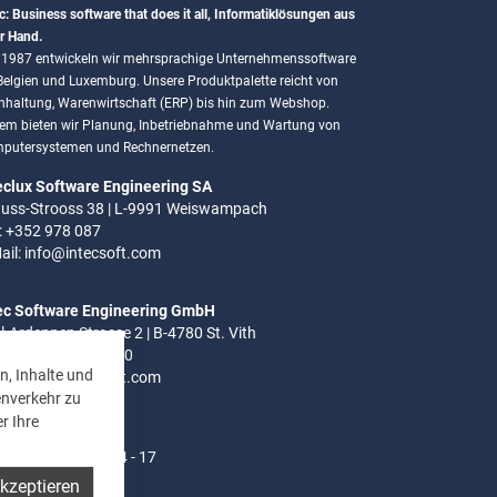
c: Business software that does it all, Informatiklösungen aus
r Hand.
t 1987 entwickeln wir mehrsprachige Unternehmenssoftware
 Belgien und Luxemburg. Unsere Produktpalette reicht von
hhaltung, Warenwirtschaft (ERP) bis hin zum Webshop.
em bieten wir Planung, Inbetriebnahme und Wartung von
putersystemen und Rechnernetzen.
eclux Software Engineering SA
uss-Strooss 38 | L-9991 Weiswampach
.: +352 978 087
ail:
info@intecsoft.com
ec Software Engineering GmbH
el-Ardennen Strasse 2 | B-4780 St. Vith
.: +32 (0)80 280 080
n, Inhalte und
ail:
info@intecsoft.com
enverkehr zu
r Ihre
ozeiten:
- Do: 8 - 12 Uhr | 14 - 17
akzeptieren