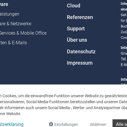
are
Inte
Cloud
eine
leistungen
Sei
Referenzen
für
re & Netzwerke
Buc
Support
Zud
Services & Mobile Office
Com
Über uns
ten & E-Mails
Int
Datenschutz
Gru
Tel
Impressum
E-M
Int
Eif
Tel
 Cookies, um die einwandfreie Funktion unserer Website zu gewährleiste
E-M
rsonalisieren, Social Media-Funktionen bereitzustellen und unseren Dat
Wir informieren auch unsere Social Media-, Werbe- und Analysepartner übe
Bür
rer Website.
Mo 
Uhr
tzerklärung
Alle 
Einstellungen
Ablehnen