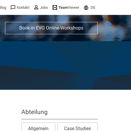
Blog
Kontakt
Jobs
Team
Viewer
DE
Book-in EVO Online-Workshops
Abteilung
Allgemein
Case Studies