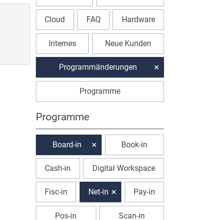
Cloud
FAQ
Hardware
Internes
Neue Kunden
Programmänderungen
Programme
Programme
Board-in
Book-in
Cash-in
Digital Workspace
Fisc-in
Net-in
Pay-in
Pos-in
Scan-in