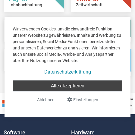
Lohnbuchhaltung
Zeitwirtschaft
Fisc-in
Account-in
Wir verwenden Cookies, um die einwandfreie Funktion
Steuererklärungen
Jahresabschlüsse
unserer Website zu gewährleisten, Inhalte und Werbung zu
personalisieren, Social Media-Funktionen bereitzustellen
und unseren Datenverkehr zu analysieren. Wir informieren
auch unsere Social Media-, Werbe- und Analysepartner
Pos-in
Net-in
über Ihre Nutzung unserer Website.
Kassensystem
Webshops &
Weblösungen
Datenschutzerklärung
Alle akzeptieren
Ablehnen
Einstellungen
Software
Hardware