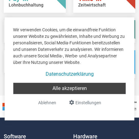
Lohnbuchhaltung
Zeitwirtschaft
Fisc-in
Account-in
Wir verwenden Cookies, um die einwandfreie Funktion
Steuererklärungen
Jahresabschlüsse
unserer Website zu gewährleisten, Inhalte und Werbung zu
personalisieren, Social Media-Funktionen bereitzustellen
und unseren Datenverkehr zu analysieren. Wir informieren
auch unsere Social Media-, Werbe- und Analysepartner
Pos-in
Net-in
über Ihre Nutzung unserer Website.
Kassensystem
Webshops &
Weblösungen
Datenschutzerklärung
Alle akzeptieren
Ablehnen
Einstellungen
Software
Hardware